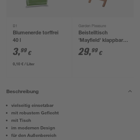
B1
Garden Pleasure
Blumenerde torffrei
Beistelltisch
40 l
'Mayfield' klappbar
Eukalyptusholz Ø 46 x
3
,
29
,
99
99
€
€
50 cm
0,10 € / Liter
Beschreibung
vielseitig einsetzbar
mit robustem Geflecht
mit Tisch
im modernen Design
für den Außenbereich