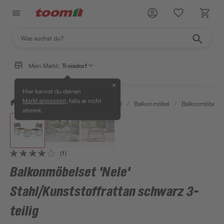
Mein Markt:
Troisdorf
✕
Hier kannst du deinen
, falls er nicht
Markt anpassen
/
Garten & Freizeit
/
Gartenmöbel
/
Balkonmöbel
/
Balkonmöbelse
stimmt.
(1)
Balkonmöbelset 'Nele'
Stahl/Kunststoffrattan schwarz 3-
teilig