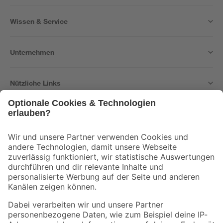
Wissen & Service
Unternehmen
Nützliche Links
Bleib auf dem Laufenden mit unserem Newsletter
Der toom Newsletter: Keine Angebote und Aktionen mehr verpassen!
Zur Newsletter Anmeldung
Folge uns