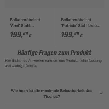
Balkonmöbelset
Balkonmöbelset
'Anni' Stahl
'Patricia' Stahl braun
braun/schwarz 3-
3-teilig
199
,
199
,
99
99
€
€
teilig
Häufige Fragen zum Produkt
Hier findest du Antworten rund um das Produkt, seine Nutzung
und wichtige Details.
Wie hoch ist die maximale Belastbarkeit des
Tisches?