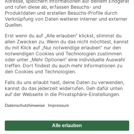
Zahlungsarten
Versandarten
Sicher einkaufen
Jetzt die toom-App herunterladen
Alle Preisangaben in EUR inkl. gesetzl. MwSt.. Die dargestellten Angebote sind unter
Umständen nicht in allen Märkten verfügbar. Die angegebenen Verfügbarkeiten beziehen
sich auf den unter "Mein Markt" ausgewählten toom Baumarkt. Alle Angebote und
Produkte nur solange der Vorrat reicht.
*Paketversand ab 59 € versandkostenfrei, gilt nicht für Artikel mit Speditionsversand, hier
fallen zusätzliche Versandkosten an.
Datenschutz
Privatsphäre
Impressum
AGB
Nutzungsbedingungen
Widerrufsrecht
Vertrag widerrufen