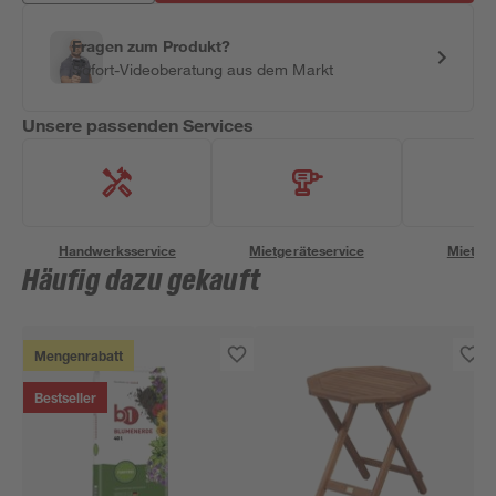
Fragen zum Produkt?
Sofort-Videoberatung aus dem Markt
Unsere passenden Services
Handwerksservice
Mietgeräteservice
Miettra
Häufig dazu gekauft
Mengenrabatt
Bestseller