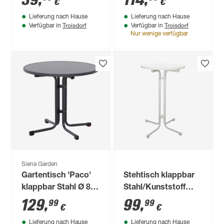
39
,
114
,
€
€
80 cm
Lieferung nach Hause
Lieferung nach Hause
Troisdorf
Troisdorf
Verfügbar in
Verfügbar in
Nur wenige verfügbar
Siena Garden
Gartentisch 'Paco'
Stehtisch klappbar
klappbar Stahl Ø 80
Stahl/Kunststoff
x 70 cm
weiß Ø 70 x 110 cm
129
,
99
,
99
99
€
€
Lieferung nach Hause
Lieferung nach Hause