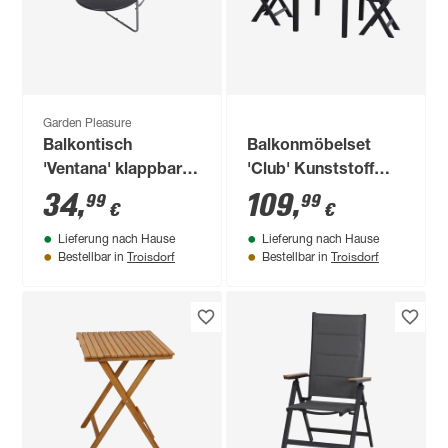
Garden Pleasure
Balkontisch
Balkonmöbelset
'Ventana' klappbar
'Club' Kunststoff
Stahl 60 x 64 x 73
anthrazit 3-teilig
34
,
109
,
99
99
€
€
cm
Lieferung nach Hause
Lieferung nach Hause
Troisdorf
Troisdorf
Bestellbar in
Bestellbar in