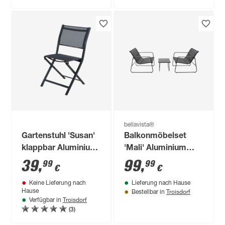
bellavista®
Gartenstuhl 'Susan'
Balkonmöbelset
klappbar Aluminium
'Mali' Aluminium
grau 47 x 83 x 51 cm
schwarz 3-teilig
39
,
99
,
99
99
€
€
Keine Lieferung nach
Lieferung nach Hause
Troisdorf
Hause
Bestellbar in
Troisdorf
Verfügbar in
(3)