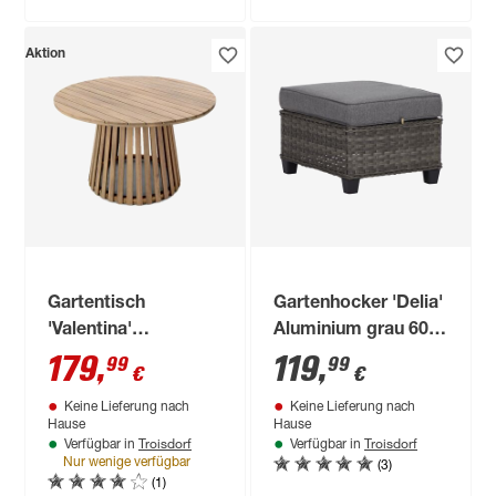
Aktion
Gartentisch
Gartenhocker 'Delia'
'Valentina'
Aluminium grau 60 x
Akazienholz Ø 120 x
30 x 50 cm
179
,
119
,
99
99
€
€
74 cm
Keine Lieferung nach
Keine Lieferung nach
Hause
Hause
Troisdorf
Troisdorf
Verfügbar in
Verfügbar in
(3)
Nur wenige verfügbar
(1)