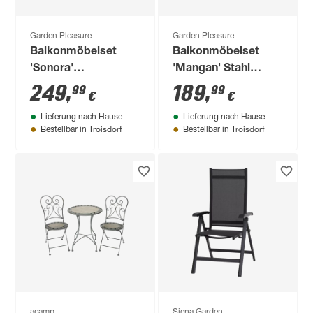
Garden Pleasure
Garden Pleasure
Balkonmöbelset
Balkonmöbelset
'Sonora'
'Mangan' Stahl
Eukalyptusholz
schwarz 3-teilig
249
,
189
,
99
99
€
€
braun 3-teilig
Lieferung nach Hause
Lieferung nach Hause
Troisdorf
Troisdorf
Bestellbar in
Bestellbar in
acamp
Siena Garden