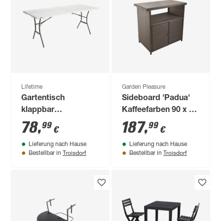
Lifetime
Garden Pleasure
Gartentisch
Sideboard 'Padua'
klappbar
Kaffeefarben 90 x 84
Stahl/Kunststoff 76
x 50 cm
78
,
187
,
99
99
€
€
x 74 x 183 cm
Lieferung nach Hause
Lieferung nach Hause
Troisdorf
Troisdorf
Bestellbar in
Bestellbar in