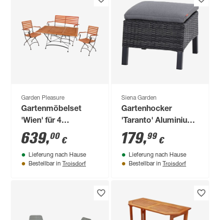
Garden Pleasure
Siena Garden
Gartenmöbelset
Gartenhocker
'Wien' für 4
'Taranto' Aluminium
Personen Stahl
blau/grau 54 x 40 x
639
,
179
,
00
99
€
€
50 cm
Lieferung nach Hause
Lieferung nach Hause
Troisdorf
Troisdorf
Bestellbar in
Bestellbar in