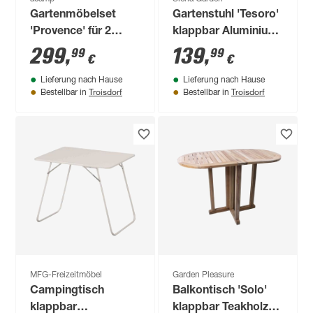
Gartenmöbelset
Gartenstuhl 'Tesoro'
'Provence' für 2
klappbar Aluminium
Personen Metall
anthrazit 60,5 x 110
299
,
139
,
99
99
€
€
x 44 cm
Lieferung nach Hause
Lieferung nach Hause
Troisdorf
Troisdorf
Bestellbar in
Bestellbar in
MFG-Freizeitmöbel
Garden Pleasure
Campingtisch
Balkontisch 'Solo'
klappbar
klappbar Teakholz