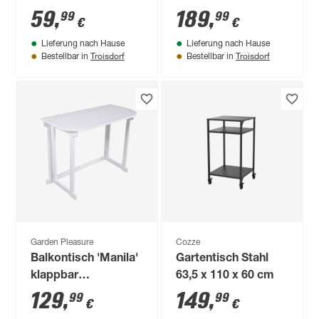
Stahl/Kunststoff 60
120 x 60 x 75 cm
59
,
189
,
99
99
€
€
x 63 x 80 cm
Lieferung nach Hause
Lieferung nach Hause
Troisdorf
Troisdorf
Bestellbar in
Bestellbar in
Garden Pleasure
Cozze
Balkontisch 'Manila'
Gartentisch Stahl
klappbar
63,5 x 110 x 60 cm
Eukalyptusholz 110
129
,
149
,
99
99
€
€
x 82 x 12 cm