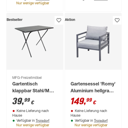
Nur wenige verfügbar
Bestseller
Aktion
MFG-Freizeitmöbel
Gartentisch
Gartensessel 'Romy'
klappbar Stahl/MDF
Aluminium hellgrau
60 x 65 x 80 cm
68 x 65 x 70 cm
39
,
149
,
99
99
€
€
Keine Lieferung nach
Keine Lieferung nach
Hause
Hause
Troisdorf
Troisdorf
Verfügbar in
Verfügbar in
Nur wenige verfügbar
Nur wenige verfügbar