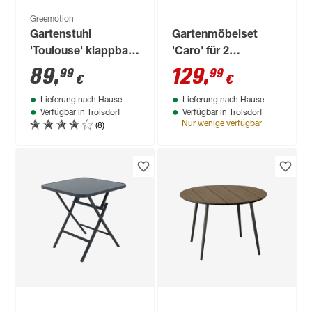
Greemotion
Gartenstuhl
Gartenmöbelset
'Toulouse' klappbar
'Caro' für 2
Stahl grau 58 x 108 x
Personen Stahl
89
,
129
,
99
99
€
€
64 cm
Lieferung nach Hause
Lieferung nach Hause
Troisdorf
Troisdorf
Verfügbar in
Verfügbar in
(8)
Nur wenige verfügbar