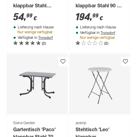
klappbar Stahl
klappbar Stahl 90 x
beige/braun/grau 52
70 x 138 cm
54
,
194
,
99
99
€
€
x 90 x 39 cm
Lieferung nach Hause
Lieferung nach Hause
Troisdorf
Nur wenige verfügbar
Verfügbar in
Troisdorf
Verfügbar in
Nur wenige verfügbar
(2)
(2)
Siena Garden
acamp
Gartentisch 'Paco'
Stehtisch 'Leo'