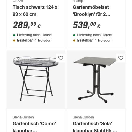
Cozze
acamp
Tisch schwarz 124 x
Gartenmöbelset
83 x 60 cm
'Brooklyn' für 2
Personen Aluminium
289
,
539
,
99
00
€
€
Lieferung nach Hause
Lieferung nach Hause
Troisdorf
Troisdorf
Bestellbar in
Bestellbar in
Siena Garden
Siena Garden
Gartentisch 'Como'
Gartentisch 'Sola'
klappbar
klappbar Stahl 65 x