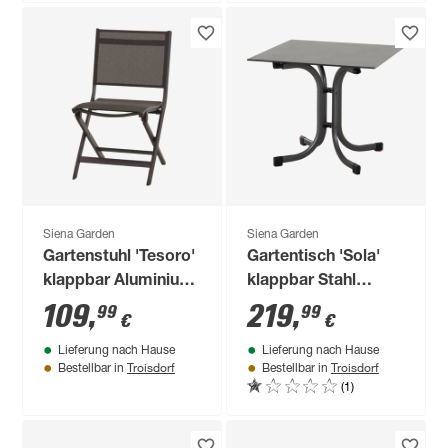
Siena Garden
Siena Garden
Gartenstuhl 'Tesoro'
Gartentisch 'Sola'
klappbar Aluminium
klappbar Stahl
anthrazit 50,5 x 88 x
anthrazit 80 x 71 x
109
,
219
,
99
99
€
€
58 cm
80 cm
Lieferung nach Hause
Lieferung nach Hause
Troisdorf
Troisdorf
Bestellbar in
Bestellbar in
(1)