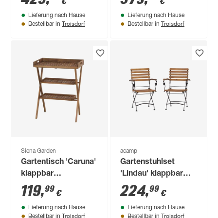
€
€
Lieferung nach Hause
Lieferung nach Hause
Troisdorf
Troisdorf
Bestellbar in
Bestellbar in
Siena Garden
acamp
Gartentisch 'Caruna'
Gartenstuhlset
klappbar
'Lindau' klappbar
Akazienholz 45 x 91
braun 2 Stück
119
,
224
,
99
99
€
€
x 70 cm
Lieferung nach Hause
Lieferung nach Hause
Troisdorf
Troisdorf
Bestellbar in
Bestellbar in