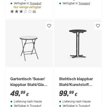
Troisdorf
Troisdorf
Verfügbar in
Verfügbar in
Nur wenige verfügbar
(2)
Gartentisch 'Susan'
Stehtisch klappbar
klappbar Stahl/Glas
Stahl/Kunststoff
Ø 60 x 82 cm
schwarz Ø 70 x 110
49
,
99
,
99
99
€
€
cm
Lieferung nach Hause
Lieferung nach Hause
Troisdorf
Troisdorf
Verfügbar in
Verfügbar in