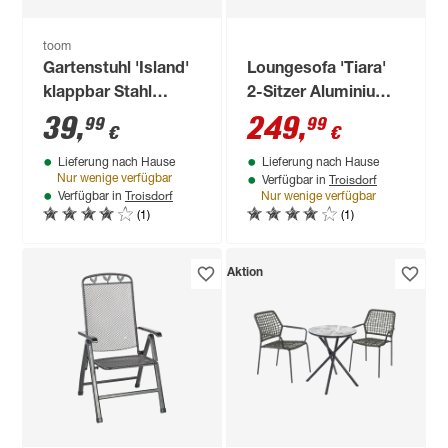
toom
Gartenstuhl 'Island'
Loungesofa 'Tiara'
klappbar Stahl
2-Sitzer Aluminium
anthrazit 56 x 99 x
grau/schwarz 138 x
39
,
249
,
99
99
€
€
64 cm
147 x 97 cm
Lieferung nach Hause
Lieferung nach Hause
Troisdorf
Nur wenige verfügbar
Verfügbar in
Troisdorf
Verfügbar in
Nur wenige verfügbar
(1)
(1)
Aktion