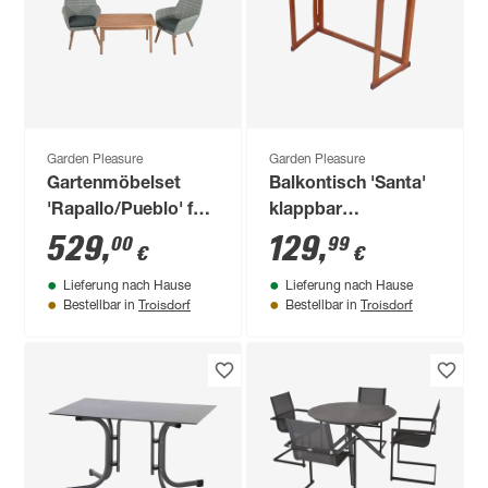
Garden Pleasure
Garden Pleasure
Gartenmöbelset
Balkontisch 'Santa'
'Rapallo/Pueblo' für
klappbar
2 Personen
Eukalyptusholz 100
529
,
129
,
00
99
€
€
Akazienholz
x 50 x 75 cm
Lieferung nach Hause
Lieferung nach Hause
Troisdorf
Troisdorf
Bestellbar in
Bestellbar in