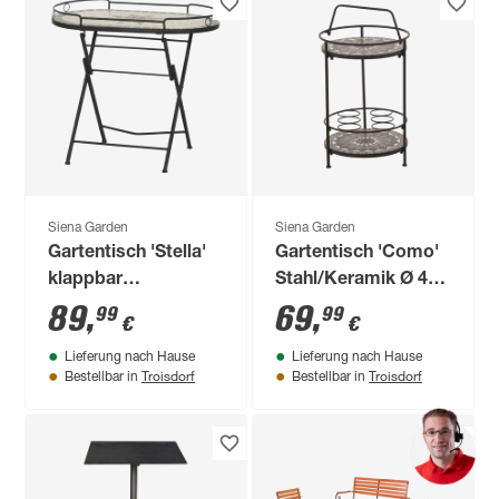
Siena Garden
Siena Garden
Gartentisch 'Stella'
Gartentisch 'Como'
klappbar
Stahl/Keramik Ø 41
Stahl/Keramik 68 x
x 74 cm
89
,
69
,
99
99
€
€
60 x 41 cm
Lieferung nach Hause
Lieferung nach Hause
Troisdorf
Troisdorf
Bestellbar in
Bestellbar in