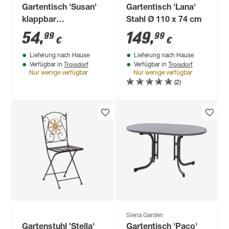
Gartentisch 'Susan'
Gartentisch 'Lana'
klappbar
Stahl Ø 110 x 74 cm
Aluminum/Glas 70 x
54
,
149
,
99
99
€
€
74 x 70 cm
Lieferung nach Hause
Lieferung nach Hause
Troisdorf
Troisdorf
Verfügbar in
Verfügbar in
Nur wenige verfügbar
Nur wenige verfügbar
(2)
Siena Garden
Gartenstuhl 'Stella'
Gartentisch 'Paco'