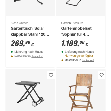
Siena Garden
Garden Pleasure
Gartentisch 'Sola'
Gartenmöbelset
klappbar Stahl 120 x
'Sophia' für 4
80 x 70 cm
Personen Aluminium
269
,
1.189
,
99
00
€
€
Lieferung nach Hause
Lieferung nach Hause
Troisdorf
Nur wenige verfügbar
Bestellbar in
Troisdorf
Bestellbar in