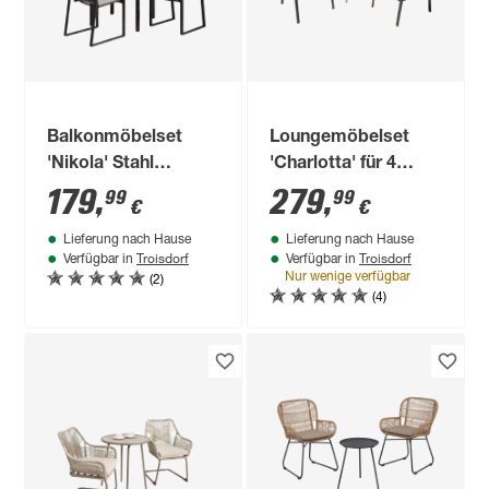
Balkonmöbelset
Loungemöbelset
'Nikola' Stahl
'Charlotta' für 4
schwarz 3-teilig
Personen Stahl
179
,
279
,
99
99
€
€
Lieferung nach Hause
Lieferung nach Hause
Troisdorf
Troisdorf
Verfügbar in
Verfügbar in
(2)
Nur wenige verfügbar
(4)