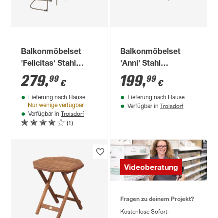
Balkonmöbelset
Balkonmöbelset
'Felicitas' Stahl
'Anni' Stahl
beige 3-teilig
braun/schwarz 3-
279
,
199
,
99
99
€
€
teilig
Lieferung nach Hause
Lieferung nach Hause
Troisdorf
Nur wenige verfügbar
Verfügbar in
Troisdorf
Verfügbar in
(1)
Videoberatung
Fragen zu deinem Projekt?
Kostenlose Sofort-