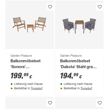
Garden Pleasure
Garden Pleasure
Balkonmöbelset
Balkonmöbelset
'Sonora'
'Dakota' Stahl grau
Eukalyptusholz
3-teilig
199
,
194
,
99
99
€
€
braun 3-teilig
Lieferung nach Hause
Lieferung nach Hause
Troisdorf
Troisdorf
Bestellbar in
Bestellbar in