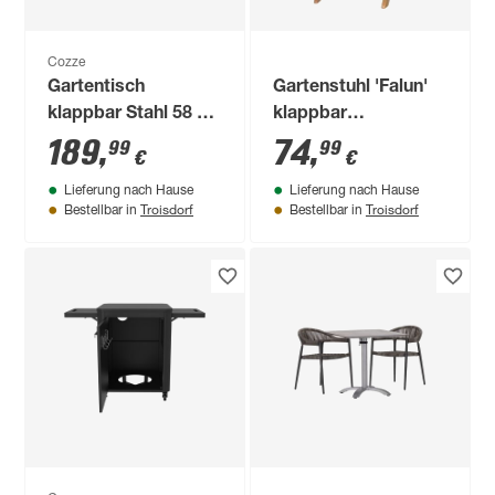
Cozze
Gartentisch
Gartenstuhl 'Falun'
klappbar Stahl 58 x
klappbar
78 x 83 cm
Akazienholz braun
189
,
74
,
99
99
€
€
50,5 x 88,5 x 55 cm
Lieferung nach Hause
Lieferung nach Hause
Troisdorf
Troisdorf
Bestellbar in
Bestellbar in