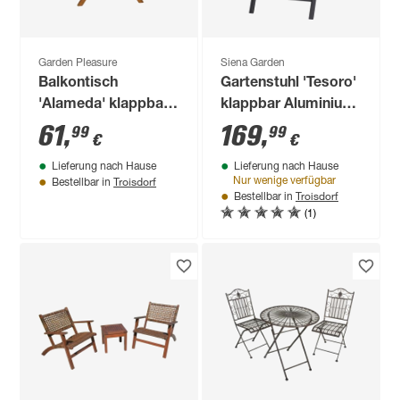
Garden Pleasure
Siena Garden
Balkontisch
Gartenstuhl 'Tesoro'
'Alameda' klappbar
klappbar Aluminium
Akazienholz 55 x 55
anthrazit 60,5 x 110
61
,
169
,
99
99
€
€
x 72 cm
x 68 cm
Lieferung nach Hause
Lieferung nach Hause
Troisdorf
Nur wenige verfügbar
Bestellbar in
Troisdorf
Bestellbar in
(1)