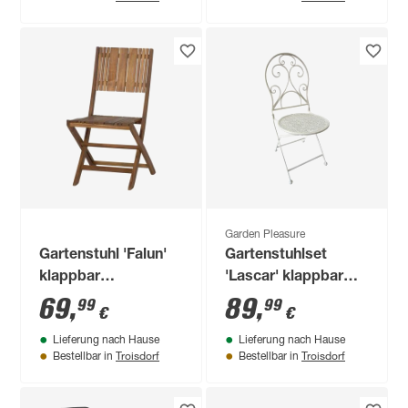
Garden Pleasure
Gartenstuhl 'Falun'
Gartenstuhlset
klappbar
'Lascar' klappbar
Akazienholz braun
Aluminium weiß 2
69
,
89
,
99
99
€
€
46 x 89 x 54,5 cm
Stück
Lieferung nach Hause
Lieferung nach Hause
Troisdorf
Troisdorf
Bestellbar in
Bestellbar in