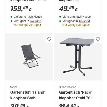
klappbar Stahl 70 x
klappbar
70 x 110 cm
Stahl/Kunststoff Ø
159
,
49
,
99
99
€
€
80 x 110 cm
Lieferung nach Hause
Lieferung nach Hause
Troisdorf
Troisdorf
Verfügbar in
Verfügbar in
Nur wenige verfügbar
Nur wenige verfügbar
toom
Siena Garden
Gartenstuhl 'Island'
Gartentisch 'Paco'
klappbar Stahl
klappbar Stahl 70 x
anthrazit 62 x 90 x
70 x 70 cm
99
99