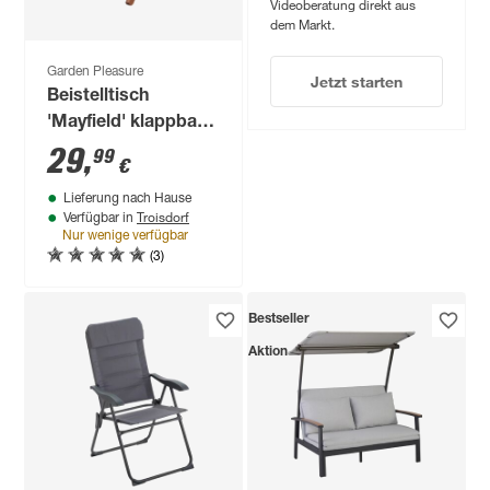
Videoberatung direkt aus
dem Markt.
Garden Pleasure
Jetzt starten
Beistelltisch
'Mayfield' klappbar
Eukalyptusholz Ø 46
29
,
99
€
x 50 cm
Lieferung nach Hause
Troisdorf
Verfügbar in
Nur wenige verfügbar
(3)
Bestseller
Aktion