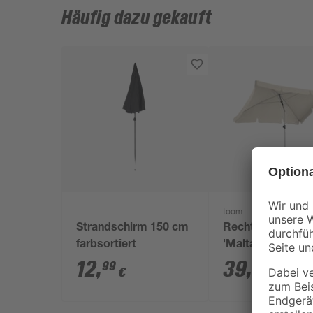
Häufig dazu gekauft
toom
Strandschirm 150 cm
Rechteckschirm
farbsortiert
'Malta' knickbar 
150 cm
12
,
39
,
99
99
€
€