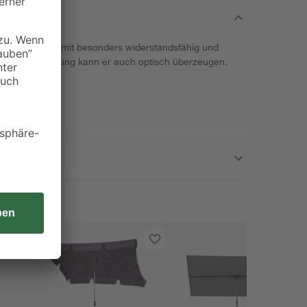
tellt und ist somit besonders widerstandsfähig und
 silbernen Färbung kann er auch optisch überzeugen.