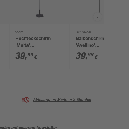
toom
Schneider
Rechteckschirm
Balkonschirm
'Malta'
'Avellino'
drehbar/knickbar 150
drehbar/neigbar 180 x
39
,
39
,
99
99
€
€
x 200 cm
130 cm
Abholung im Markt in 2 Stunden
enden mit unserem Newsletter