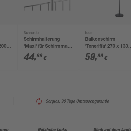
Schneider
toom
Schirmhalterung
Balkonschirm
200 x
'Maxi' für Schirmmast
'Teneriffa' 270 x 133
mit Ø 25 bis 38 mm
cm
44
,
59
,
99
99
€
€
Sorglos, 90 Tage Umtauschgarantie
hmen
Nützliche Links
Bleib auf dem Lauf