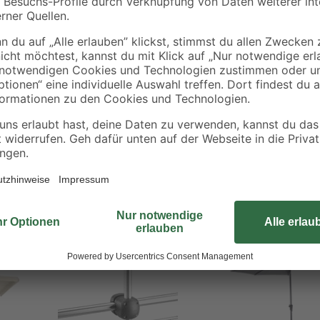
Der Artikel wurde aus Stahl herges
langlebig. Dank seiner schlichten
grechter Montage
krechter Montage
usätzlicher Absicherung