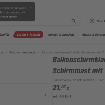
✕
ier kannst du deinen
, falls
Markt anpassen
r nicht stimmt.
Mein 
Sanitär
Garten & Freizeit
Wohnen & Haushalt
Wissen & Servic
der
/
Balkonschirmständer
/
Balkonschirmklammer Stahl für Schirmmast mit 
Balkonschirmkla
Schirmmast mit
Produktdetails
| Artikelnummer
:
4798475
21
,
29
€
inkl. 19% MwSt.