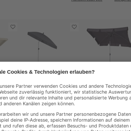
toom
toom
Rechteckschirm
Rechteckschirm
200 x
'Malta'
'Malta'
drehbar/knickbar 200
drehbar/knickbar 15
39
,
39
,
99
99
€
€
x 150 cm
x 200 cm