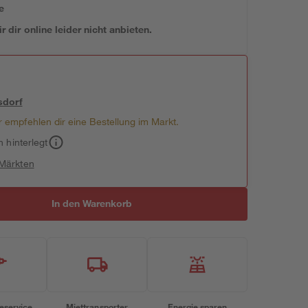
e
 dir online leider nicht anbieten.
sdorf
 empfehlen dir eine Bestellung im Markt.
h hinterlegt
 Märkten
In den Warenkorb
eservice
Miettransporter
Energie sparen