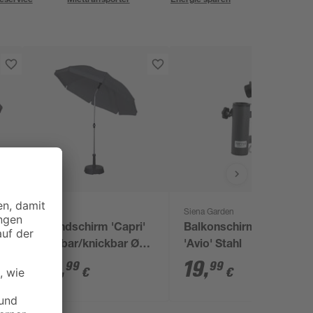
toom
Siena Garden
Strandschirm 'Capri'
Balkonschirmklammer
drehbar/knickbar Ø
'Avio' Stahl
0
180 cm
27
,
19
,
99
99
€
€