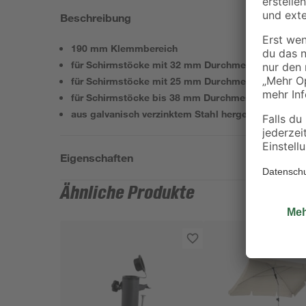
Beschreibung
190 mm Klemmbereich
für Schirmstöcke mit 32 mm Durchmesser bei waa
für Schirmstöcke mit 25 mm Durchmesser bei sen
für Schirmstöcke bis 38 mm Durchmesser nur bei z
aus galvanisch verzinktem Stahl hergestellt
Eigenschaften
Ähnliche Produkte