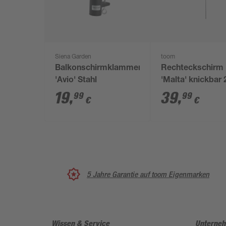
Siena Garden
toom
Balkonschirmklammer
Rechteckschirm
'Avio' Stahl
'Malta' knickbar 
150 cm
19
,
39
,
99
99
€
€
5 Jahre Garantie auf toom Eigenmarken
Wissen & Service
Unterne