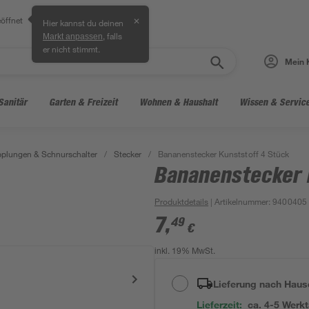
öffnet
✕
Hier kannst du deinen
, falls
Markt anpassen
er nicht stimmt.
Mein 
Sanitär
Garten & Freizeit
Wohnen & Haushalt
Wissen & Servic
pplungen & Schnurschalter
/
Stecker
/
Bananenstecker Kunststoff 4 Stück
Bananenstecker 
Produktdetails
| Artikelnummer
:
9400405
7
,
49
€
inkl. 19% MwSt.
Lieferung nach Haus
Lieferzeit:
ca. 4-5 Werk