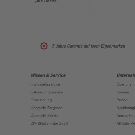
1,35 € / Meter
5 Jahre Garantie auf toom Eigenmarken
Wissen & Service
Unterne
Handwerksservice
Über uns
Entsorgungsservice
Karriere
Finanzierung
Presse
Übersicht Ratgeber
Nachhaltigk
Übersicht Märkte
Auszeichn
DIY-Städte-Index 2026
Affiliate-