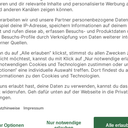
Mit den Bananensteckern der Mark
ern etc.
Kontakt. Lautsprecherverstärker 
Stecker auf Kabel mit einem Durc
zusätzlichen Schutz gibt.