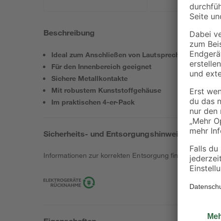
Beschreibung
Ideal zum Anschließen von Lautsprechern, Verstärk
Für den Innenbereich geeignet
Sichere Metallkontakte
Mit robustem Kunststoffgehäuse
Im praktischen 4-er-Pack
Sicherheits- und Entsorgungshinweise
Informationen zur korrekten Entsorgung findest du
hier
.
Eigenschaften