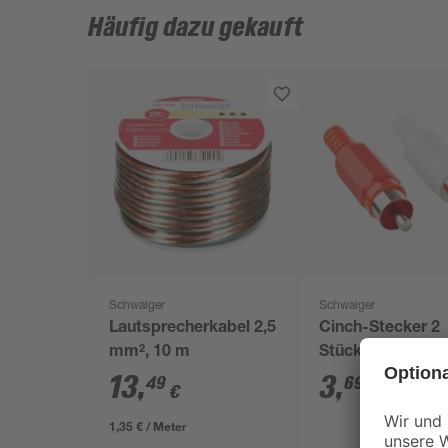
Häufig dazu gekauft
Schwaiger
Schwaiger
Lautsprecherkabel 2,5
Cinch-Stecker 2
mm², 10 m
Stück
13
,
3
,
49
69
€
€
1,35 € / Meter