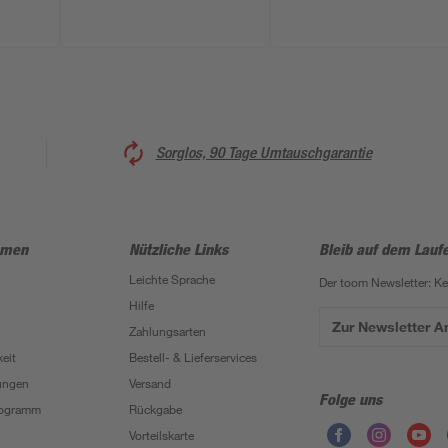
Sorglos, 90 Tage Umtauschgarantie
hmen
Nützliche Links
Bleib auf dem Lauf
Leichte Sprache
Der toom Newsletter: K
Hilfe
Zur Newsletter 
Zahlungsarten
eit
Bestell- & Lieferservices
ungen
Versand
Folge uns
Programm
Rückgabe
Vorteilskarte