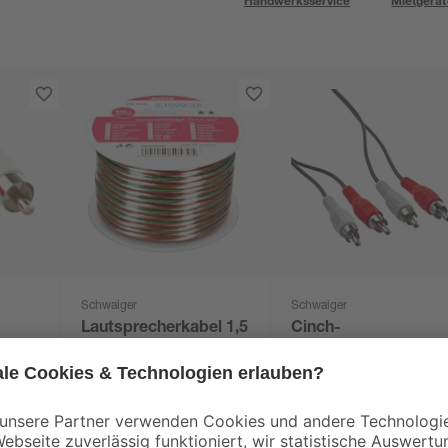
Handwerksservice
Mietgerät
Schwaiger
Schwaiger
Lautsprecherkabel 1,5
Cinch-
mm² 10 m
Audioverbindung 2x 
Stecker 1,5 m
11
,
4
,
99
69
€
€
1,20 € / Meter