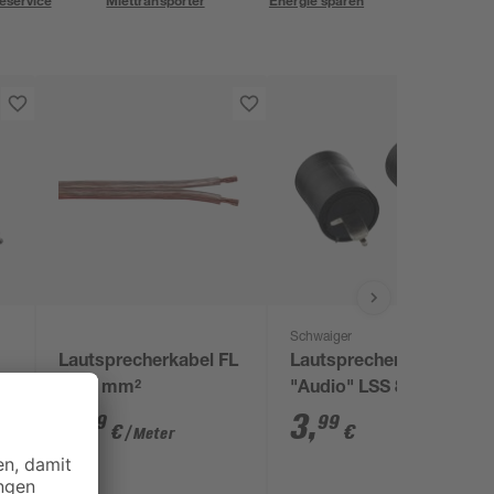
eservice
Miettransporter
Energie sparen
Schwaiger
Lautsprecherkabel FL
Lautsprecherstecker
2
2 x 4 mm²
"Audio" LSS 8022
Standard 2 Stück
3
,
3
,
29
99
€
€
/ Meter