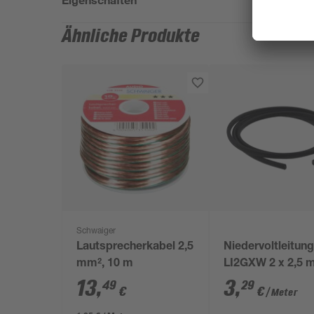
Ähnliche Produkte
Schwaiger
Lautsprecherkabel 2,5
Niedervoltleitun
mm², 10 m
LI2GXW 2 x 2,5 
13
,
3
,
49
29
€
€
/ Meter