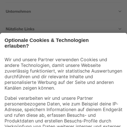
Unternehmen
Nützliche Links
Bleib auf dem Laufenden mit unserem Newsletter
Der toom Newsletter: Keine Angebote und Aktionen mehr verpassen!
Zur Newsletter Anmeldung
Folge uns
Zahlungsarten
Versandarten