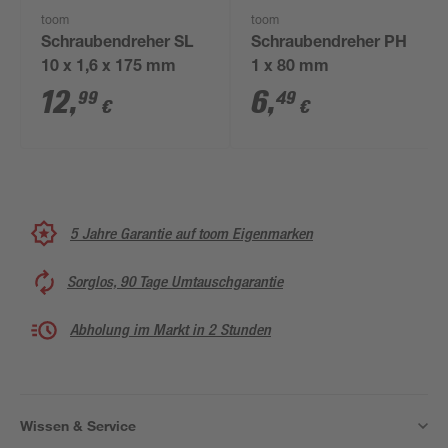
toom
toom
Schraubendreher SL
Schraubendreher PH
10 x 1,6 x 175 mm
1 x 80 mm
12
,
6
,
99
49
€
€
5 Jahre Garantie auf toom Eigenmarken
Sorglos, 90 Tage Umtauschgarantie
Abholung im Markt in 2 Stunden
Wissen & Service