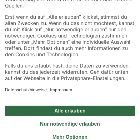
Sicher einkaufen
Jetzt die toom-App herunterladen
Alle Preisangaben in EUR inkl. gesetzl. MwSt.. Die dargestellten Angebote sind unter
Umständen nicht in allen Märkten verfügbar. Die angegebenen Verfügbarkeiten beziehen
sich auf den unter "Mein Markt" ausgewählten toom Baumarkt. Alle Angebote und
Produkte nur solange der Vorrat reicht.
*Paketversand ab 59 € versandkostenfrei, gilt nicht für Artikel mit Speditionsversand, hier
fallen zusätzliche Versandkosten an.
Datenschutz
Privatsphäre
Impressum
AGB
Nutzungsbedingungen
Widerrufsrecht
Vertrag widerrufen
Barrierefreiheit
© 2026 toom Baumarkt GmbH