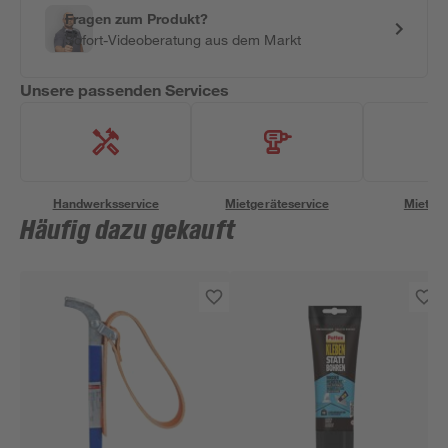
Fragen zum Produkt?
Sofort-Videoberatung aus dem Markt
Unsere passenden Services
Handwerksservice
Mietgeräteservice
Miettra
Häufig dazu gekauft