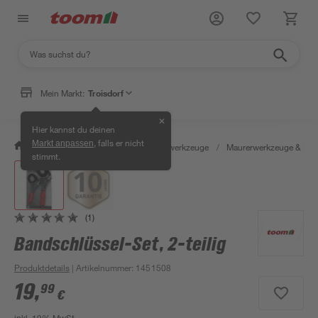
Mein Markt:
Troisdorf
✕
Hier kannst du deinen
, falls er nicht
Markt anpassen
/
Werkstatt & Maschinen
/
Handwerkzeuge
/
Maurerwerkzeuge & Fli
stimmt.
(1)
Bandschlüssel-Set, 2-teilig
Produktdetails
| Artikelnummer
:
1451508
19
,
99
€