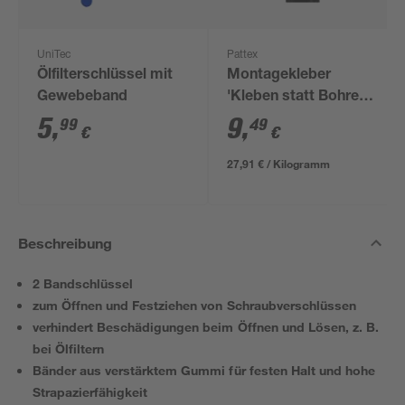
UniTec
Pattex
Ölfilterschlüssel mit
Montagekleber
Gewebeband
'Kleben statt Bohren
Wasserresistent' weiß
5
,
9
,
99
49
€
€
340 g
27,91 € / Kilogramm
Beschreibung
2 Bandschlüssel
zum Öffnen und Festziehen von Schraubverschlüssen
verhindert Beschädigungen beim Öffnen und Lösen, z. B.
bei Ölfiltern
Bänder aus verstärktem Gummi für festen Halt und hohe
Strapazierfähigkeit