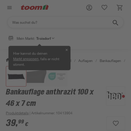
Mein Markt:
Troisdorf
✕
Hier kannst du deinen
, falls er nicht
Markt anpassen
/
Garten & Freizeit
/
Gartenmöbel
/
Auflagen
/
Bankauflagen
/
B
stimmt.
Bankauflage anthrazit 100 x
46 x 7 cm
Produktdetails
| Artikelnummer
:
10413904
39
,
99
€