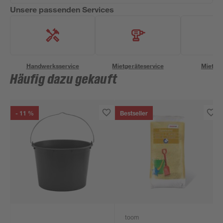
Unsere passenden Services
Handwerksservice
Mietgeräteservice
Miettra
Häufig dazu gekauft
- 11 %
Bestseller
toom