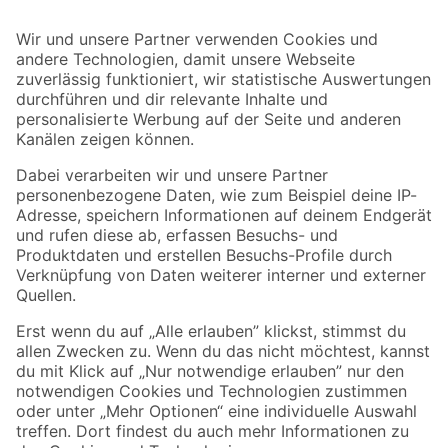
Bleib auf dem Laufenden mit unserem Newsletter
Der toom Newsletter: Keine Angebote und Aktionen mehr verpassen!
Zur Newsletter Anmeldung
Folge uns
Zahlungsarten
Versandarten
Sicher einkaufen
Jetzt die toom-App herunterladen