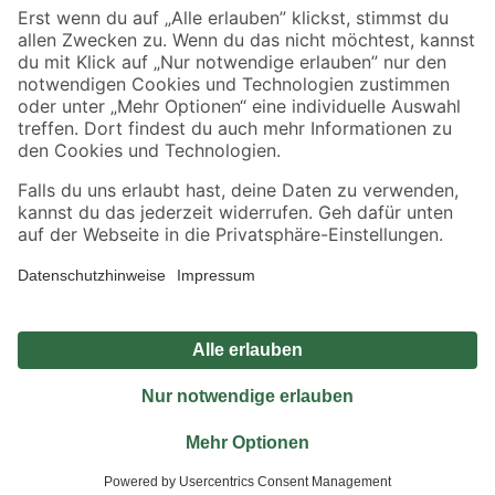
Sicher einkaufen
Jetzt die toom-App herunterladen
Alle Preisangaben in EUR inkl. gesetzl. MwSt.. Die dargestellten Angebote sind unter
Umständen nicht in allen Märkten verfügbar. Die angegebenen Verfügbarkeiten beziehen
sich auf den unter "Mein Markt" ausgewählten toom Baumarkt. Alle Angebote und
Produkte nur solange der Vorrat reicht.
*Paketversand ab 59 € versandkostenfrei, gilt nicht für Artikel mit Speditionsversand, hier
fallen zusätzliche Versandkosten an.
Datenschutz
Privatsphäre
Impressum
AGB
Nutzungsbedingungen
Widerrufsrecht
Vertrag widerrufen
Barrierefreiheit
© 2026 toom Baumarkt GmbH