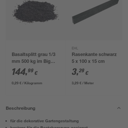
EHL
Basaltsplitt grau 1/3
Rasenkante schwarz
mm 500 kg im Big
5 x 100 x 15 cm
Bag
144
,
3
,
99
29
€
€
0,29 € / Kilogramm
3,29 € / Meter
Beschreibung
für die dekorative Gartengestaltung
bestens für die Beetabgrezung geeignet