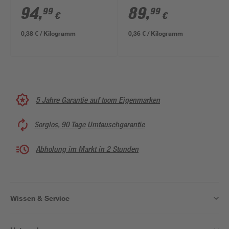
Bag
Bag
94
,
89
,
99
99
€
€
0,38 € / Kilogramm
0,36 € / Kilogramm
5 Jahre Garantie auf toom Eigenmarken
Sorglos, 90 Tage Umtauschgarantie
Abholung im Markt in 2 Stunden
Wissen & Service