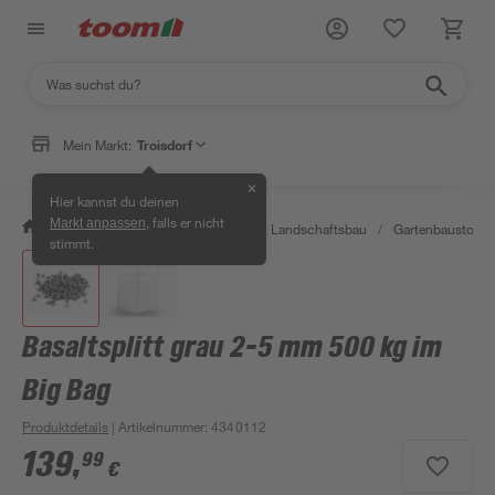
Mein Markt:
Troisdorf
✕
Hier kannst du deinen
, falls er nicht
Markt anpassen
/
Garten & Freizeit
/
Gartenbau & Landschaftsbau
/
Gartenbaustoffe 
stimmt.
Basaltsplitt grau 2-5 mm 500 kg im
Big Bag
Produktdetails
| Artikelnummer
:
4340112
139
,
99
€