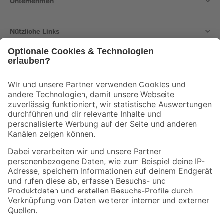
Unternehmen
Nützliche Links
Bleib auf dem Laufenden mit unserem Newsletter
Der toom Newsletter: Keine Angebote und Aktionen mehr verpassen!
Zur Newsletter Anmeldung
Folge uns
Zahlungsarten
Versandarten