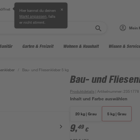
öffnet
✕
Hier kannst du deinen
, falls
Markt anpassen
er nicht stimmt.
Mein 
Sanitär
Garten & Freizeit
Wohnen & Haushalt
Wissen & Servic
senkleber
/
Bau- und Fliesenkleber 5 kg
Bau- und Fliesen
Produktdetails
| Artikelnummer
:
2351778
Inhalt und Farbe auswählen
20 kg | Grau
5 kg | Grau
9
,
49
€