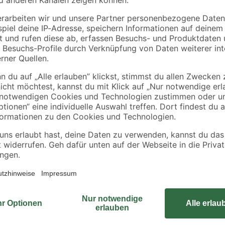
6,79 € / Kilogramm
6,79 € / Kilogramm
Der hochwertige Bau- und Fliesenkl
Dünnbettkleber, der sich ideal fü
eignet. Dank seiner hohen Klebek
geklebt werden. Er ist in untersch