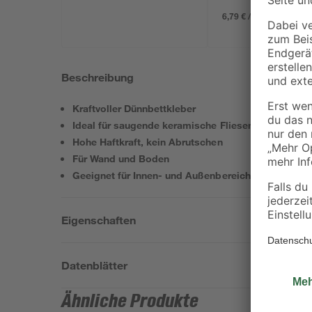
6,79 € / Kilogramm
Beschreibung
Kraftvoller Dünnbettkleber
Ideal für saugende keramische Fliesen
Hohe Haftkraft, kein Abrutschen
Für Wand und Boden
Geeignet für Innen- und Außenbereich
Eigenschaften
Datenblätter
Ähnliche Produkte