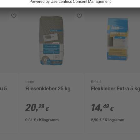
toom
Knauf
u 5
Fliesenkleber 25 kg
Flexkleber Extra 5 k
20
,
14
,
29
49
€
€
0,81 € / Kilogramm
2,90 € / Kilogramm