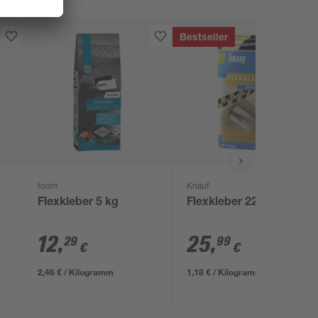
Bestseller
toom
Knauf
g
Flexkleber 5 kg
Flexkleber 22 kg
12
,
25
,
29
99
€
€
2,46 € / Kilogramm
1,18 € / Kilogramm