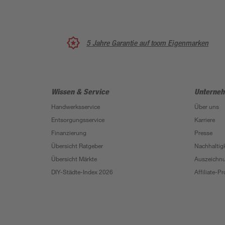
5 Jahre Garantie auf toom Eigenmarken
Wissen & Service
Unterne
Handwerksservice
Über uns
Entsorgungsservice
Karriere
Finanzierung
Presse
Übersicht Ratgeber
Nachhaltigk
Übersicht Märkte
Auszeichn
DIY-Städte-Index 2026
Affiliate-