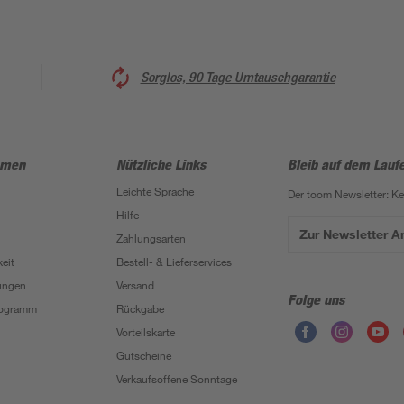
Sorglos, 90 Tage Umtauschgarantie
hmen
Nützliche Links
Bleib auf dem Lauf
Leichte Sprache
Der toom Newsletter: K
Hilfe
Zur Newsletter 
Zahlungsarten
eit
Bestell- & Lieferservices
ungen
Versand
Folge uns
Programm
Rückgabe
Vorteilskarte
Gutscheine
Verkaufsoffene Sonntage