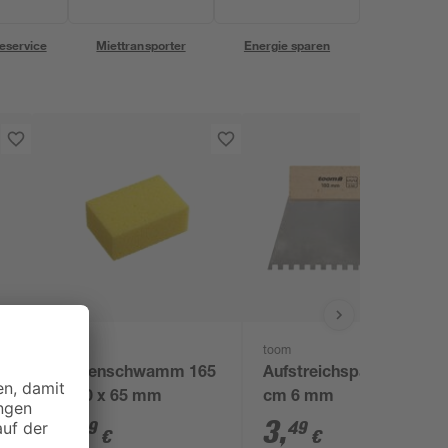
eservice
Miettransporter
Energie sparen
toom
toom
Fliesenschwamm 165
Aufstreichspachtel 18
x 110 x 65 mm
cm 6 mm
3
,
3
,
49
49
€
€