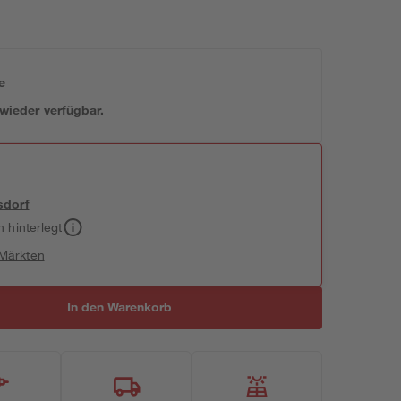
e
 wieder verfügbar.
sdorf
h hinterlegt
 Märkten
In den Warenkorb