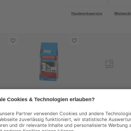
Handwerksservice
Mietgerät
Knauf
Knauf
al'
Flexfuge 'Universal'
Flexfuge 'Universal'
weiß 1 kg
silbergrau 1 kg
6
,
6
,
79
79
€
€