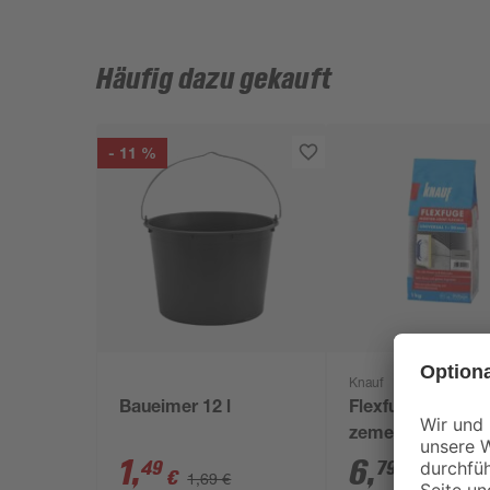
Häufig dazu gekauft
- 11 %
Knauf
Baueimer 12 l
Flexfuge 'Univers
zementgrau 1 kg
1
,
6
,
49
79
€
€
1,69 €