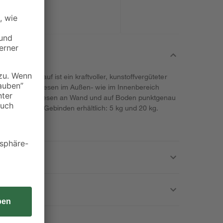
eber von Knauf ist ein kraftvoller, kunstoffvergüteter
r keramische Fliesen im Außen- wie im Innenbereich
raft können Fliesen an Wand und auf Boden punktgenau
iedlich großen Gebinden erhältlich: 5 kg und 20 kg.