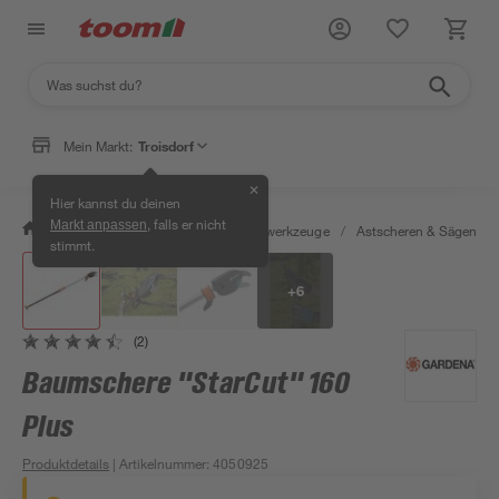
Mein Markt:
Troisdorf
✕
Hier kannst du deinen
, falls er nicht
Markt anpassen
/
Garten & Freizeit
/
Gartenhandwerkzeuge
/
Astscheren & Sägen
/
stimmt.
+
6
(2)
Baumschere "StarCut" 160
Plus
Produktdetails
| Artikelnummer
:
4050925