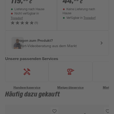
119
,
44
,
€
€
UPX86
Lieferung nach Hause
Keine Lieferung nach
Hause
Nicht verfügbar in
Troisdorf
Troisdorf
Verfügbar in
(1)
Fragen zum Produkt?
Sofort-Videoberatung aus dem Markt
Unsere passenden Services
Handwerksservice
Mietgeräteservice
Miettra
Häufig dazu gekauft