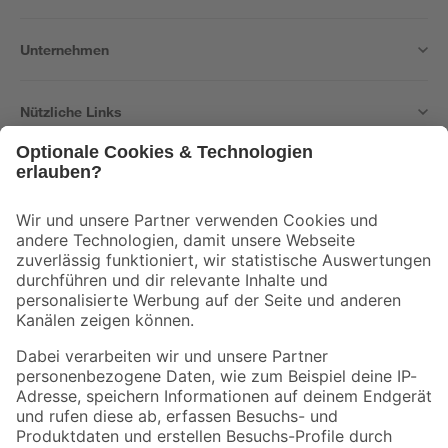
Unternehmen
Nützliche Links
Bleib auf dem Laufenden mit unserem Newsletter
Der toom Newsletter: Keine Angebote und Aktionen mehr verpassen!
Zur Newsletter Anmeldung
Folge uns
Zahlungsarten
Versandarten