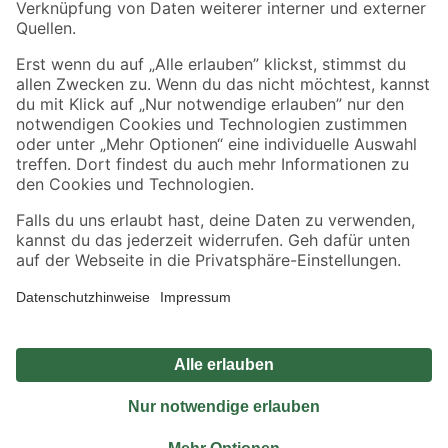
Sicher einkaufen
Jetzt die toom-App herunterladen
Alle Preisangaben in EUR inkl. gesetzl. MwSt.. Die dargestellten Angebote sind unter
Umständen nicht in allen Märkten verfügbar. Die angegebenen Verfügbarkeiten beziehen
sich auf den unter "Mein Markt" ausgewählten toom Baumarkt. Alle Angebote und
Produkte nur solange der Vorrat reicht.
*Paketversand ab 59 € versandkostenfrei, gilt nicht für Artikel mit Speditionsversand, hier
fallen zusätzliche Versandkosten an.
Datenschutz
Privatsphäre
Impressum
AGB
Nutzungsbedingungen
Widerrufsrecht
Vertrag widerrufen
Barrierefreiheit