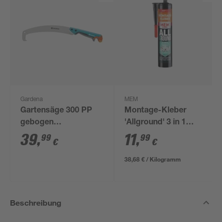
Gardena
MEM
Gartensäge 300 PP
Montage-Kleber
gebogen
'Allground' 3 in 1
"combisystem"
transparent 310 g
39
,
11
,
99
99
€
€
38,68 € / Kilogramm
Beschreibung