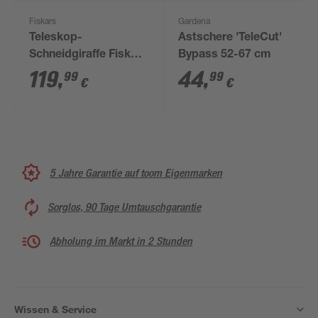
Fiskars
Gardena
Teleskop-
Astschere 'TeleCut'
Schneidgiraffe Fiskars
Bypass 52-67 cm
Bypass UPX86
119
,
44
,
99
99
€
€
5 Jahre Garantie auf toom Eigenmarken
Sorglos, 90 Tage Umtauschgarantie
Abholung im Markt in 2 Stunden
Wissen & Service