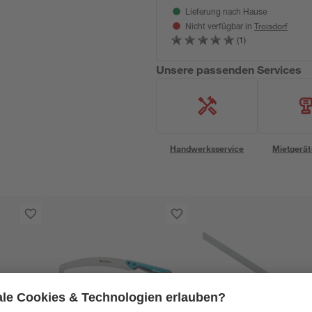
Lieferung nach Hause
Troisdorf
Nicht verfügbar in
(1)
Unsere passenden Services
Handwerksservice
Mietgerät