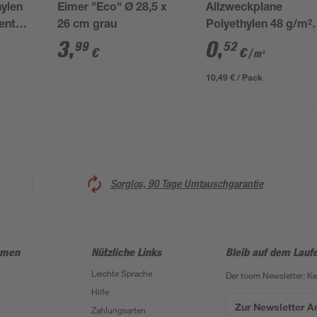
hylen
Eimer "Eco" Ø 28,5 x
Allzweckplane
ent 2
26 cm grau
Polyethylen 48 g/m²
transparent 4 x 5 m
3
,
0
,
99
52
€
€
/ m²
10,49 € / Pack
Sorglos, 90 Tage Umtauschgarantie
hmen
Nützliche Links
Bleib auf dem Lauf
Leichte Sprache
Der toom Newsletter: K
Hilfe
Zur Newsletter 
Zahlungsarten