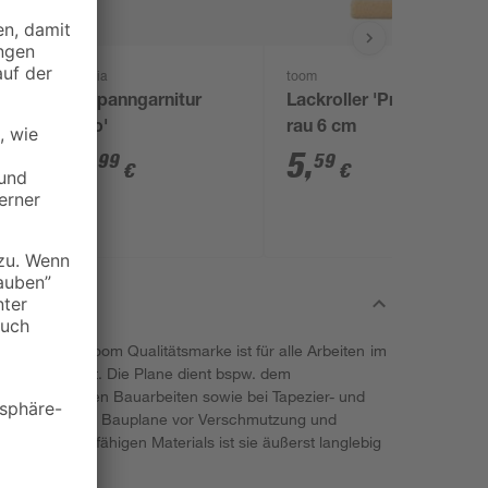
Gardinia
toom
m
Seilspanngarnitur
Lackroller 'Premium'
'Pavo'
rau 6 cm
31
,
5
,
99
59
€
€
von unserer toom Qualitätsmarke ist für alle Arbeiten im
gend geeignet. Die Plane dient bspw. dem
bei intensiven Bauarbeiten sowie bei Tapezier- und
dabei durch die Bauplane vor Verschmutzung und
widerstandsfähigen Materials ist sie äußerst langlebig
n.