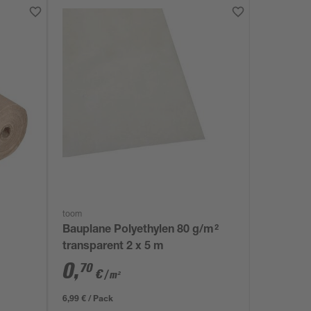
toom
Bauplane Polyethylen 80 g/m²
transparent 2 x 5 m
0
,
70
€
/ m²
6,99 € / Pack