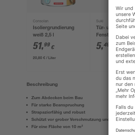
Consolan
Suki
Isoliergrundierung
Tür- und
weiß 2,5 l
Fensterhaken 2 
51
,
5
,
99
49
€
€
20,80 € / Liter
Beschreibung
Zum Abdecken beim Bau
Für starke Beanspruchung
Strapazierfähig und robust
Schützt vor grober Verschmutzung und Beschädig
Für eine Fläche von 10 m²