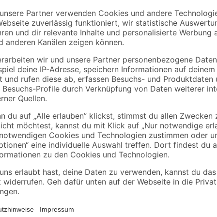
Gardena
Gartensäge 300 PP
Winkel 2,35 cm x 1 
Stück
gebogen
"combisystem"
39
,
3
,
99
79
€
€
3,79 € / Meter
Die transparente Bauplane "Profi" 
Innen- wie Außenbereich hervorra
Fassadenschutz, dem Bodenschutz 
Streicharbeiten. Der Boden wird 
ung
Beschädigung geschützt. Dank des 
und kann wiederverwendet werde