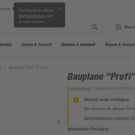
öffnet
✕
Hier kannst du deinen
, falls
Markt anpassen
er nicht stimmt.
Mein 
Sanitär
Garten & Freizeit
Wohnen & Haushalt
Wissen & Servic
en
/
Bauplane "Profi" 2 x 5 m
Bauplane "Profi"
Produktdetails
| Artikelnummer
:
8350010
Aktuell nicht verfügbar
Wir können dir dieses Produ
Verfügbarkeit in anderen 
Alternative Produkte