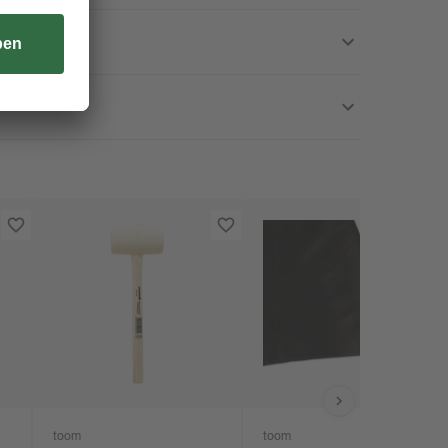
toom
toom