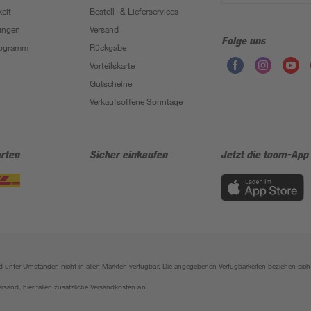
eit
Bestell- & Lieferservices
ungen
Versand
Folge uns
Programm
Rückgabe
Vorteilskarte
Gutscheine
Verkaufsoffene Sonntage
rten
Sicher einkaufen
Jetzt die toom-App
sind unter Umständen nicht in allen Märkten verfügbar. Die angegebenen Verfügbarkeiten beziehen s
ersand, hier fallen zusätzliche Versandkosten an.