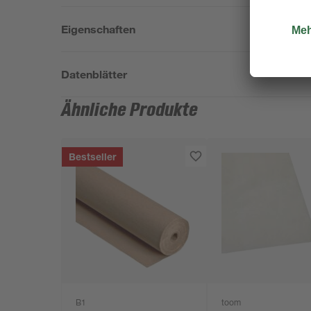
Eigenschaften
Datenblätter
Ähnliche Produkte
Bestseller
B1
toom