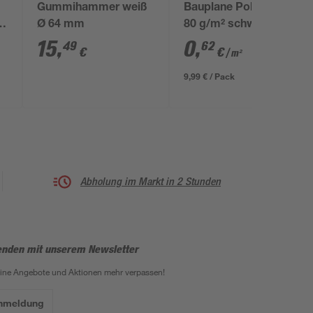
Gummihammer weiß
Bauplane Polyethylen
Ø 64 mm
80 g/m² schwarz 4 x 4
m
15
,
0
,
49
62
€
€
/ m²
9,99 € / Pack
Abholung im Markt in 2 Stunden
enden mit unserem Newsletter
eine Angebote und Aktionen mehr verpassen!
Anmeldung