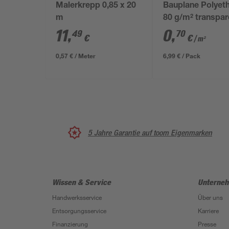
Malerkrepp 0,85 x 20
Bauplane Polyet
m
80 g/m² transpar
x 5 m
11
,
0
,
49
70
€
€
/ m²
0,57 € / Meter
6,99 € / Pack
5 Jahre Garantie auf toom Eigenmarken
Wissen & Service
Unterne
Handwerksservice
Über uns
Entsorgungsservice
Karriere
Finanzierung
Presse