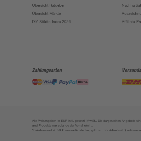
Übersicht Ratgeber
Nachhaltigk
Übersicht Märkte
Auszeichn
DIY-Städte-Index 2026
Affiliate-
Zahlungsarten
Versanda
Alle Preisangaben in EUR inkl. gesetzl. MwSt.. Die dargestellten Angebote 
und Produkte nur solange der Vorrat reicht.
*Paketversand ab 59 € versandkostenfrei, gilt nicht für Artikel mit Speditionsv