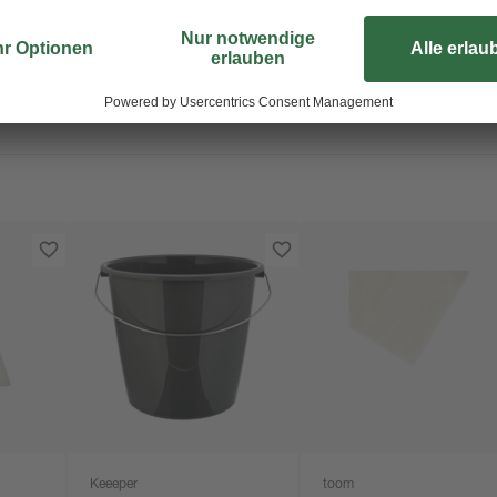
Keeeper
toom