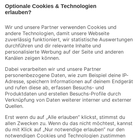
Bleib auf dem Laufenden mit unserem Newsletter
Der toom Newsletter: Keine Angebote und Aktionen mehr verpassen!
Zur Newsletter Anmeldung
Folge uns
Zahlungsarten
Versandarten
Sicher einkaufen
Jetzt die toom-App herunterladen