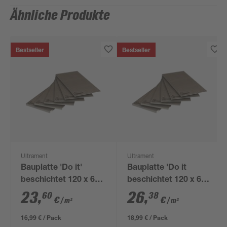
Ähnliche Produkte
Bestseller
Bestseller
Ultrament
Ultrament
Bauplatte 'Do it'
Bauplatte 'Do it
beschichtet 120 x 60
beschichtet 120 x 60
x 0,6 cm
x 2 cm
23
,
26
,
60
38
€
€
/ m²
/ m²
16,99 € / Pack
18,99 € / Pack