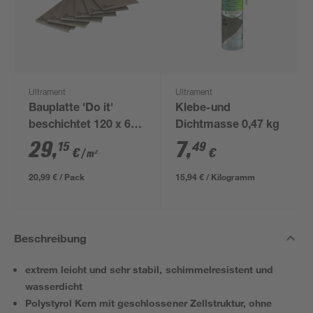
Ultrament
Ultrament
Bauplatte 'Do it'
Klebe-und
beschichtet 120 x 60
Dichtmasse 0,47 kg
x 3 cm
29
,
7
,
15
49
€
€
/ m²
20,99 € / Pack
15,94 € / Kilogramm
Beschreibung
extrem leicht und sehr stabil, schimmelresistent und
wasserdicht
Polystyrol Kern mit geschlossener Zellstruktur, ohne