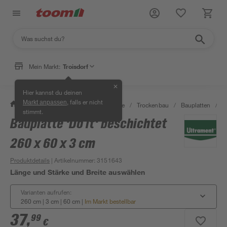
Mein Markt:
Troisdorf
✕
Hier kannst du deinen
, falls er nicht
Markt anpassen
/
Bauen & Renovieren
/
Baustoffe
/
Trockenbau
/
Bauplatten
/
B
stimmt.
Bauplatte 'Do it' beschichtet
260 x 60 x 3 cm
Produktdetails
| Artikelnummer
:
3151643
Länge und Stärke und Breite auswählen
Varianten aufrufen:
260 cm | 3 cm | 60 cm
|
Im Markt bestellbar
37
,
99
€