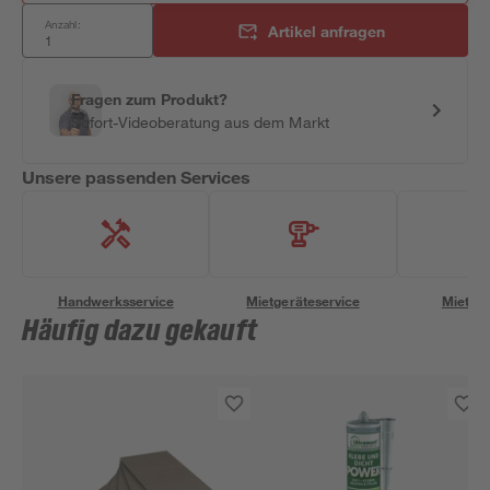
Anzahl:
Artikel anfragen
Fragen zum Produkt?
Sofort-Videoberatung aus dem Markt
Unsere passenden Services
Handwerksservice
Mietgeräteservice
Miettra
Häufig dazu gekauft