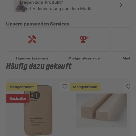
Fragen zum Produkt?
Sofort-Videoberatung aus dem Markt
Unsere passenden Services
Handwerksservice
Mietgeräteservice
Miettra
Häufig dazu gekauft
Mengenrabatt
Mengenrabatt
Bestseller