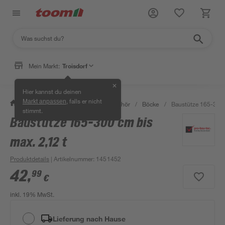
Mein Markt:
Troisdorf
✕
Hier kannst du deinen
, falls er nicht
Markt anpassen
/
Bauen & Renovieren
/
Bauzubehör
/
Böcke
/
Baustütze 165-300 
stimmt.
Baustütze 165-300 cm bis
max. 2,12 t
Produktdetails
| Artikelnummer
:
1451452
42
,
99
€
inkl. 19% MwSt.
Lieferung nach Hause