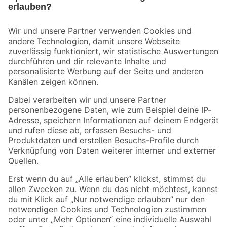
Bleib auf dem Laufenden mit unserem Newsletter
Der toom Newsletter: Keine Angebote und Aktionen mehr verpassen!
Zur Newsletter Anmeldung
Folge uns
Zahlungsarten
Versandarten
Sicher einkaufen
Jetzt die toom-App herunterladen