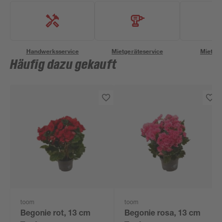
Handwerksservice
Mietgeräteservice
Miettra
Häufig dazu gekauft
toom
toom
Begonie rot, 13 cm
Begonie rosa, 13 cm