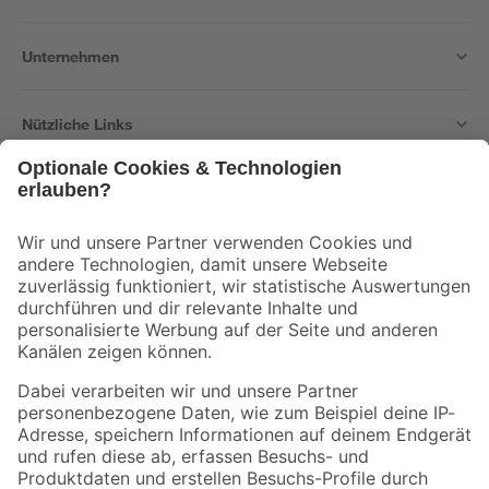
Unternehmen
Nützliche Links
Bleib auf dem Laufenden mit unserem Newsletter
Der toom Newsletter: Keine Angebote und Aktionen mehr verpassen!
Zur Newsletter Anmeldung
Folge uns
Zahlungsarten
Versandarten