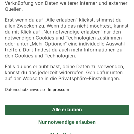
Sicher einkaufen
Jetzt die toom-App herunterladen
Alle Preisangaben in EUR inkl. gesetzl. MwSt.. Die dargestellten Angebote sind unter
Umständen nicht in allen Märkten verfügbar. Die angegebenen Verfügbarkeiten beziehen
sich auf den unter "Mein Markt" ausgewählten toom Baumarkt. Alle Angebote und
Produkte nur solange der Vorrat reicht.
*Paketversand ab 59 € versandkostenfrei, gilt nicht für Artikel mit Speditionsversand, hier
fallen zusätzliche Versandkosten an.
Datenschutz
Privatsphäre
Impressum
AGB
Nutzungsbedingungen
Widerrufsrecht
Vertrag widerrufen
Barrierefreiheit