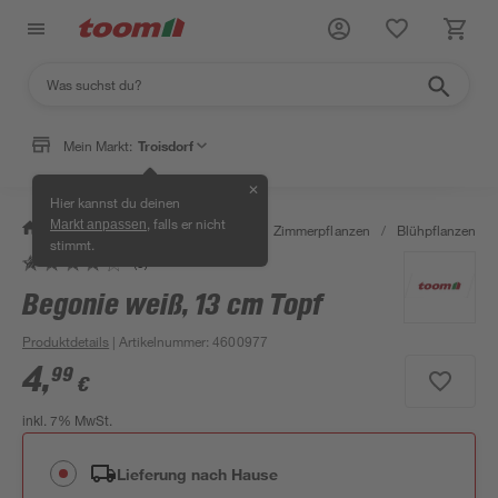
Mein Markt:
Troisdorf
✕
Hier kannst du deinen
, falls er nicht
Markt anpassen
/
Garten & Freizeit
/
Pflanzen
/
Zimmerpflanzen
/
Blühpflanzen
/
stimmt.
(3)
Begonie weiß, 13 cm Topf
Produktdetails
| Artikelnummer
:
4600977
4
,
99
€
inkl. 7% MwSt.
Lieferung nach Hause