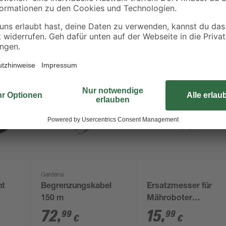
Gardena
ht
Begrenzungskabel
Ersatzmesser für
150 m
Mähroboter
'Landroid'
72
,
15
,
99
99
€
€