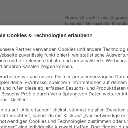
Grenzen Sie mithilfe des Begrenzu
Landroid mähen soll. Der Mährobo
seiner Grenzen.