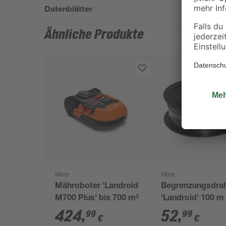
Datenblätter
Ähnliche Produkte
Worx
Worx
Mähroboter 'Landroid
Begrenzungsdra
M700 Plus' bis 700 m²
'Landroid' 100 m
424
,
52
,
99
99
€
€