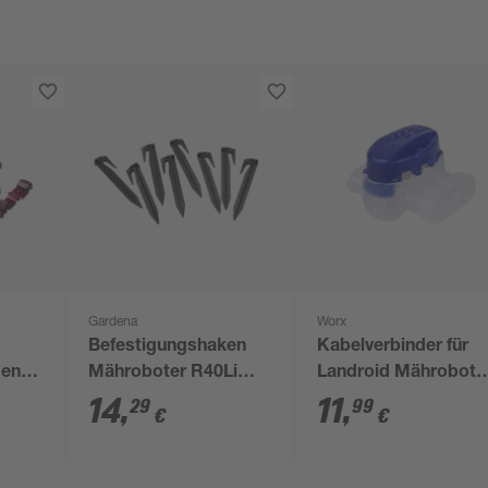
Gardena
Worx
Befestigungshaken
Kabelverbinder für
men
Mähroboter R40Li
Landroid Mährobote
100 Stück
'WA0198' 5 Stk.
14
,
11
,
29
99
€
€