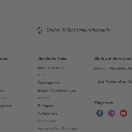
Sorglos, 90 Tage Umtauschgarantie
hmen
Nützliche Links
Bleib auf dem Lauf
Leichte Sprache
Der toom Newsletter: K
Hilfe
Zur Newsletter 
Zahlungsarten
eit
Bestell- & Lieferservices
ungen
Versand
Folge uns
Programm
Rückgabe
Vorteilskarte
Gutscheine
Verkaufsoffene Sonntage