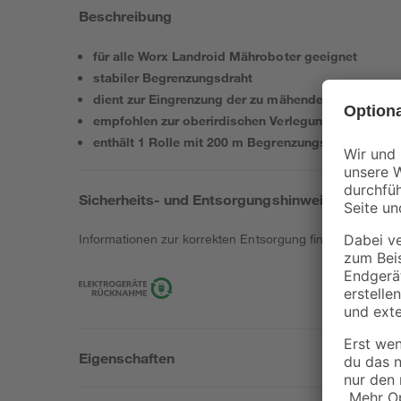
Beschreibung
für alle Worx Landroid Mähroboter geeignet
stabiler Begrenzungsdraht
dient zur Eingrenzung der zu mähenden Flächen
empfohlen zur oberirdischen Verlegung
enthält 1 Rolle mit 200 m Begrenzungsdraht
Sicherheits- und Entsorgungshinweise
Informationen zur korrekten Entsorgung findest du
hier
.
Eigenschaften