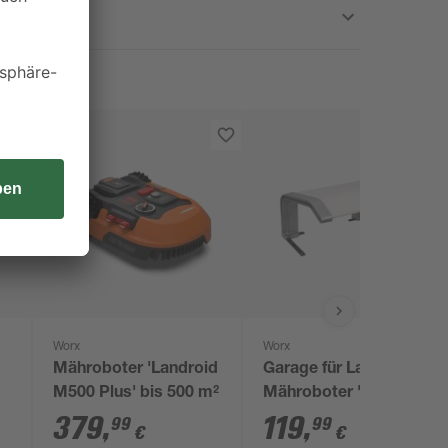
Worx
Worx
Mähroboter 'Landroid
Garage für Landroid-
M500 Plus' bis 500 m²
Mähroboter 'WA0194'
weiß 69 x 55 x 39 cm
379
,
119
,
99
99
€
€