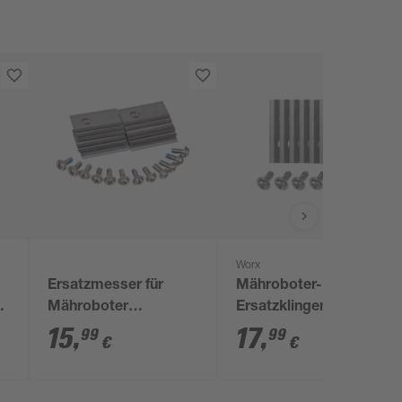
Worx
Ersatzmesser für
Mähroboter-
r
Mähroboter
Ersatzklingen
'Landroid'
'Landroid' langlebig 6
15
,
17
,
99
99
€
€
Stück