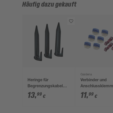
Häufig dazu gekauft
Gardena
Heringe für
Verbinder und
Begrenzungskabel
Anschlussklem
'Landroid'
für Gardena
13
,
11
,
99
99
€
€
Mähroboter