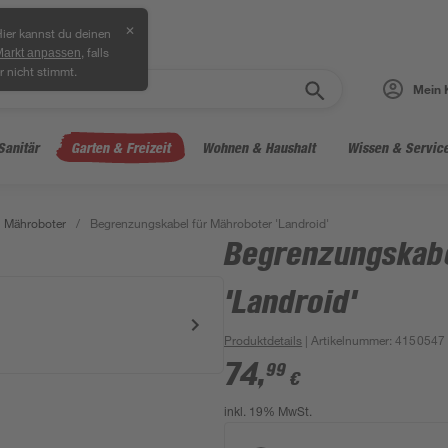
✕
ier kannst du deinen
, falls
Markt anpassen
r nicht stimmt.
Mein 
Sanitär
Garten & Freizeit
Wohnen & Haushalt
Wissen & Servic
Mähroboter
/
Begrenzungskabel für Mähroboter 'Landroid'
Begrenzungskabe
'Landroid'
Produktdetails
| Artikelnummer
:
4150547
74
,
99
€
inkl. 19% MwSt.