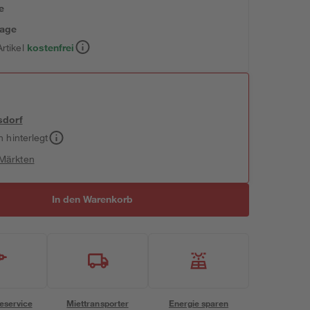
e
tage
rtikel
kostenfrei
sdorf
h hinterlegt
 Märkten
In den Warenkorb
eservice
Miettransporter
Energie sparen