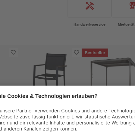
Handwerksservice
Mietgerät
Bestseller
0-2
Gartenstuhl 'Lana'
Lamellenpavillon
stapelbar Aluminium
'Mina' anthrazit 300 