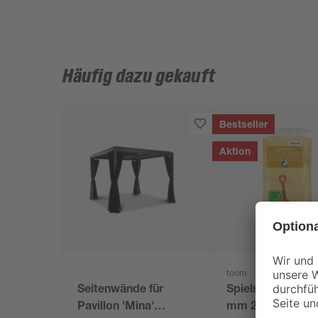
Häufig dazu gekauft
Bestseller
Aktion
toom
Seitenwände für
Spielsand beige 
Pavillon 'Mina'
mm 25 kg