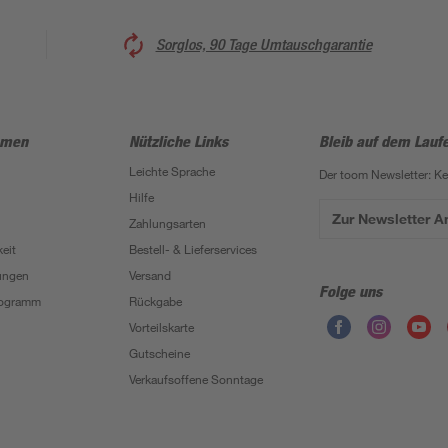
Sorglos, 90 Tage Umtauschgarantie
hmen
Nützliche Links
Bleib auf dem Lauf
Leichte Sprache
Der toom Newsletter: K
Hilfe
Zur Newsletter 
Zahlungsarten
eit
Bestell- & Lieferservices
ungen
Versand
Folge uns
Programm
Rückgabe
Vorteilskarte
Gutscheine
Verkaufsoffene Sonntage