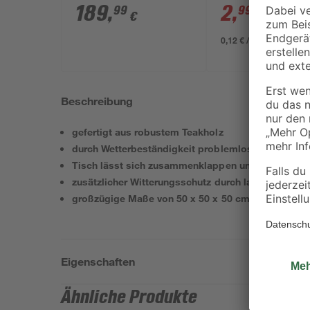
schwarz 4er-Set
189
,
2
,
99
99
€
€
3,29 €
0,12 € / Kilogramm
Beschreibung
gefertigt aus robustem Teakholz
durch Wetterbeständigkeit problemlos im Außenbe
Tisch lässt sich zusammenklappen und platzspare
zusätzlicher Witterungsschutz durch lasierte Oberf
großzügige Maße von 50 x 50 x 50 cm
Eigenschaften
Ähnliche Produkte