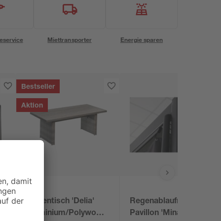
eservice
Miettransporter
Energie sparen
Bestseller
Aktion
Gartentisch 'Delia'
Regenablaufrohr für
x
Aluminium/Polywood
Pavillon 'Mina'