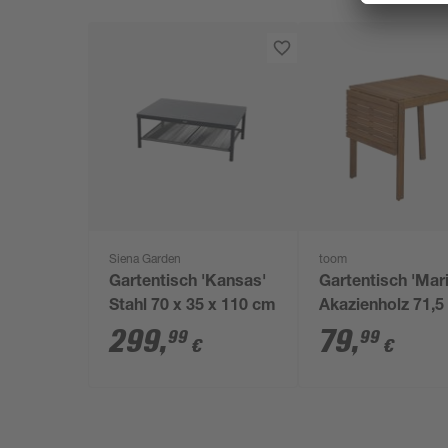
Siena Garden
toom
Gartentisch 'Kansas'
Gartentisch 'Mari
Stahl 70 x 35 x 110 cm
Akazienholz 71,5
x 75 cm
299
,
79
,
99
99
€
€