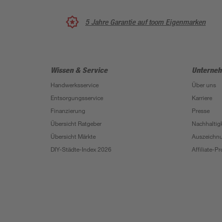
5 Jahre Garantie auf toom Eigenmarken
Wissen & Service
Unterne
Handwerksservice
Über uns
Entsorgungsservice
Karriere
Finanzierung
Presse
Übersicht Ratgeber
Nachhaltigk
Übersicht Märkte
Auszeichn
DIY-Städte-Index 2026
Affiliate-