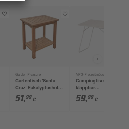
Garden Pleasure
MFG-Freizeitmöbel
Gartentisch 'Santa
Campingtisch
Cruz' Eukalyptusholz
klappbar
50 x 35 x 50 cm
Stahl/Kunststoff 60 x
51
,
59
,
99
99
€
€
63 x 80 cm