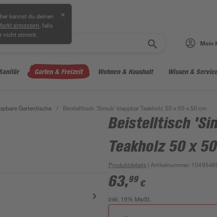
✕
ier kannst du deinen
, falls
Markt anpassen
r nicht stimmt.
Mein 
Sanitär
Garten & Freizeit
Wohnen & Haushalt
Wissen & Servic
ppbare Gartentische
/
Beistelltisch 'Simuk' klappbar Teakholz 50 x 50 x 50 cm
Beistelltisch 'Si
Teakholz 50 x 50
Produktdetails
| Artikelnummer
:
1049546
63
,
99
€
inkl. 19% MwSt.