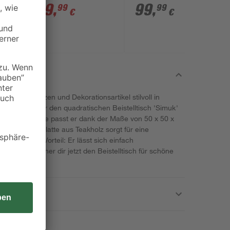
94 x 74 x 210 cm
schwarz 4 Stück
299
,
99
,
99
99
€
€
deine Pflanzen und Dekorationsartikel stilvoll in
 legen wir dir den quadratischen Beistelltisch 'Simuk'
 viele Balkone passt er dank der Maße von 50 x 50 x
. Die Tischplatte aus Teakholz sorgt für eine
onders von Vorteil: Er lässt sich einfach
lagern. Sicher dir jetzt den Beistelltisch für schöne