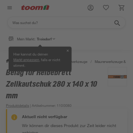
Mein Markt:
Troisdorf
✕
Hier kannst du deinen
, falls er nicht
Markt anpassen
/
Werkstatt & Maschinen
/
Handwerkzeuge
/
Maurerwerkzeuge & Fli
stimmt.
Belag für Reibebrett
Zellkautschuk 280 x 140 x 10
mm
Produktdetails
| Artikelnummer
:
1100080
Aktuell nicht verfügbar
Wir können dir dieses Produkt zur Zeit leider nicht
anbieten.