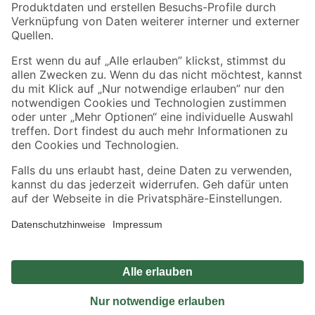
Sicher einkaufen
Jetzt die toom-App herunterladen
Alle Preisangaben in EUR inkl. gesetzl. MwSt.. Die dargestellten Angebote sind unter
Umständen nicht in allen Märkten verfügbar. Die angegebenen Verfügbarkeiten beziehen
sich auf den unter "Mein Markt" ausgewählten toom Baumarkt. Alle Angebote und
Produkte nur solange der Vorrat reicht.
*Paketversand ab 59 € versandkostenfrei, gilt nicht für Artikel mit Speditionsversand, hier
fallen zusätzliche Versandkosten an.
Datenschutz
Privatsphäre
Impressum
AGB
Nutzungsbedingungen
Widerrufsrecht
Vertrag widerrufen
Barrierefreiheit