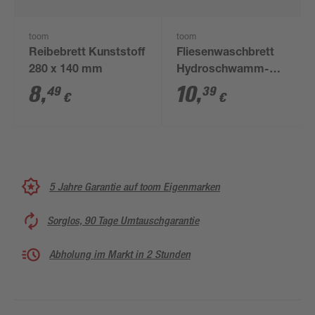
toom
toom
Reibebrett Kunststoff
Fliesenwaschbrett
280 x 140 mm
Hydroschwamm-
Belag 280 x 140 mm
8
,
10
,
49
39
€
€
5 Jahre Garantie auf toom Eigenmarken
Sorglos, 90 Tage Umtauschgarantie
Abholung im Markt in 2 Stunden