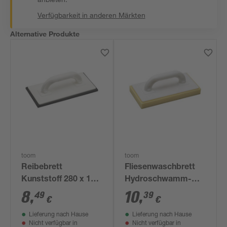
Verfügbarkeit in anderen Märkten
Alternative Produkte
toom
toom
Reibebrett
Fliesenwaschbrett
Kunststoff 280 x 140
Hydroschwamm-
mm
Belag 280 x 140 mm
8
,
10
,
49
39
€
€
Lieferung nach Hause
Lieferung nach Hause
Nicht verfügbar in
Nicht verfügbar in