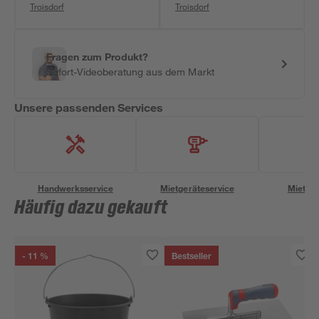
Troisdorf
Troisdorf
Fragen zum Produkt?
Sofort-Videoberatung aus dem Markt
Unsere passenden Services
Handwerksservice
Mietgeräteservice
Miettra
Häufig dazu gekauft
- 11 %
Bestseller