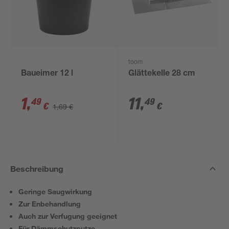
toom
Baueimer 12 l
Glättekelle 28 cm
1
,
11
,
49
49
€
€
1,69 €
Beschreibung
Geringe Saugwirkung
Zur Enbehandlung
Auch zur Verfugung geeignet
Für Dämmschutzputze