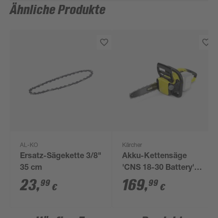
Ähnliche Produkte
AL-KO
Kärcher
Ersatz-Sägekette 3/8"
Akku-Kettensäge
35 cm
'CNS 18-30 Battery'
30 cm
23
,
169
,
99
99
€
€