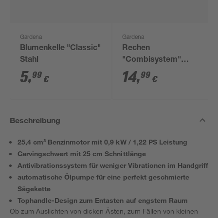
Gardena
Gardena
Blumenkelle "Classic"
Rechen
Stahl
"Combisystem"
duroplastbeschichtet
5
,
14
,
99
99
€
€
41 cm
Beschreibung
25,4 cm³ Benzinmotor mit 0,9 kW / 1,22 PS Leistung
Carvingschwert mit 25 cm Schnittlänge
Antivibrationssystem für weniger Vibrationen im Handgriff
automatische Ölpumpe für eine perfekt geschmierte
Sägekette
Tophandle-Design zum Entasten auf engstem Raum
Ob zum Auslichten von dicken Ästen, zum Fällen von kleinen