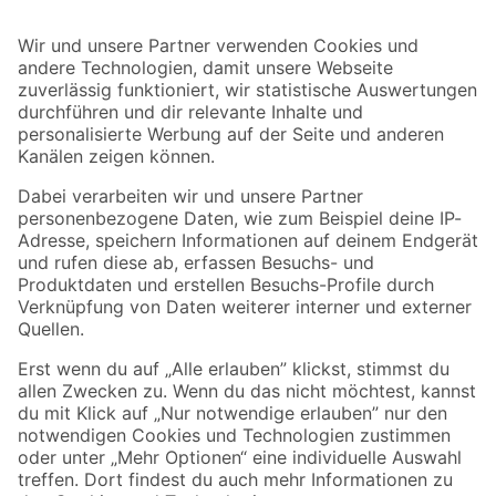
Bleib auf dem Laufenden mit unserem Newsletter
Der toom Newsletter: Keine Angebote und Aktionen mehr verpassen!
Zur Newsletter Anmeldung
Folge uns
Zahlungsarten
Versandarten
Sicher einkaufen
Jetzt die toom-App herunterladen