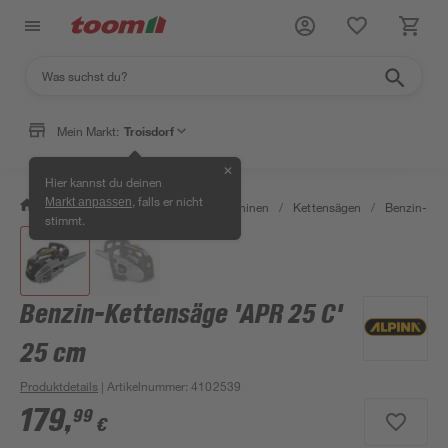
Mein Markt:
Troisdorf
✕
Hier kannst du deinen
, falls er nicht
Markt anpassen
/
Garten & Freizeit
/
Gartenmaschinen
/
Kettensägen
/
Benzin-Ket
stimmt.
Benzin-Kettensäge 'APR 25 C'
25 cm
Produktdetails
| Artikelnummer
:
4102539
179
,
99
€