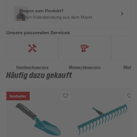
Fragen zum Produkt?
Sofort-Videoberatung aus dem Markt
Unsere passenden Services
Handwerksservice
Mietgeräteservice
Miettra
Häufig dazu gekauft
Bestseller