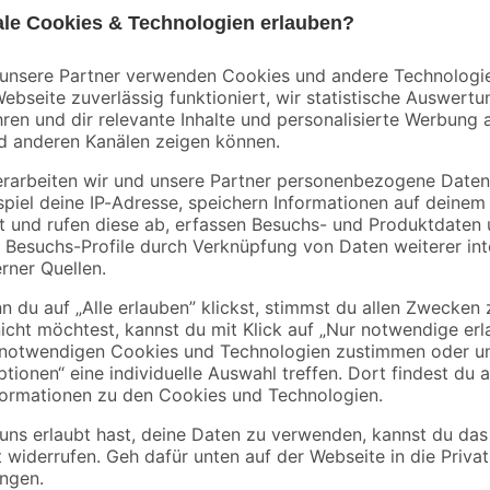
Die Benzin-Kettensäge 'CS 540' übe
und hohem Bedienkomfort für Arbe
beim Zuschnitt von Stämmen oder b
sauber und kontrolliert. Der 2-Ta
für ausreichend Durchzug auch be
Schwert mit hochwertiger Oregon-
und ermöglicht präzise Schnitte.
unterstützt eine gute Kühlung und
überarbeitete Motortechnik den Kr
sorgt das Antivibrationssystem mit
Dank Auto-Choke-System und Primer
Details wie das integrierte Werkze
Schwertabdeckung machen die Han
sowie ein Schwertschutz sind bere