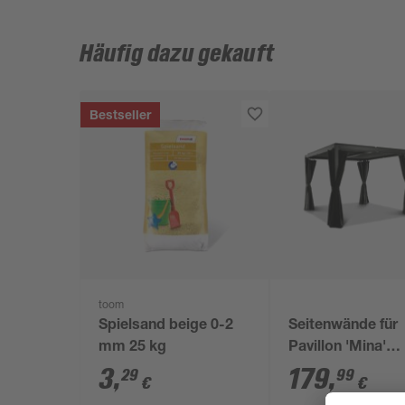
Häufig dazu gekauft
Bestseller
toom
Spielsand beige 0-2
Seitenwände für
mm 25 kg
Pavillon 'Mina'
schwarz 4er-Set
3
,
179
,
29
99
€
€