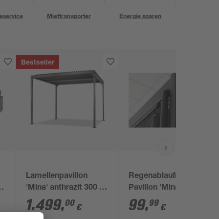
eservice
Miettransporter
Energie sparen
Bestseller
Lamellenpavillon
Regenablaufrohr für
au
'Mina' anthrazit 300 x
Pavillon 'Mina'
230 x 300 cm
schwarz 4 Stück
1.499
,
99
,
00
99
€
€