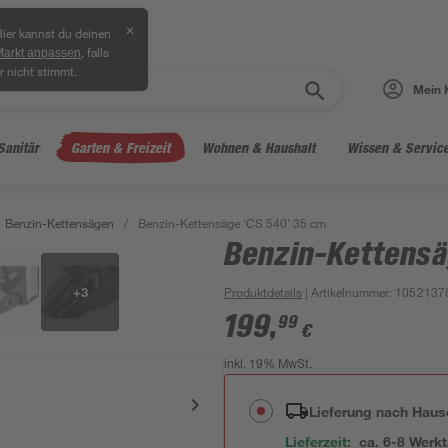
✕
ier kannst du deinen
, falls
Markt anpassen
r nicht stimmt.
Mein 
Sanitär
Garten & Freizeit
Wohnen & Haushalt
Wissen & Servic
Benzin-Kettensägen
/
Benzin-Kettensäge 'CS 540' 35 cm
Benzin-Kettensä
+
3
Produktdetails
| Artikelnummer
:
1052137
199
,
99
€
inkl. 19% MwSt.
Lieferung nach Haus
Lieferzeit:
ca. 6-8 Werk