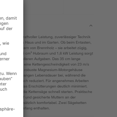
rzeugt mit kraftvoller Leistung, zuverlässiger Technik
iten rund ums Haus und im Garten. Ob beim Entasten,
eim Zerkleinern von Brennholz – sie arbeitet zügig,
kt-Motor mit 38,5 cm³ Hubraum und 1,6 kW Leistung sorgt
i anspruchsvolleren Aufgaben. Das 35 cm lange
Kette erreicht eine Kettengeschwindigkeit von 23 m/s
 Das leichte und robuste Magnesium-Motorgehäuse
 trägt zu einer langen Lebensdauer bei, während die
aftstoffverbrauch reduziert. Für angenehmes Arbeiten
 fünf Federn, das Erschütterungen deutlich minimiert.
 lässt sich die Kettensäge schnell starten. Praktische
ug im Handgriff und gesicherte Muttern an der
dhabung zusätzlich komfortabel. Zwei Sägeketten
its im Lieferumfang enthalten.