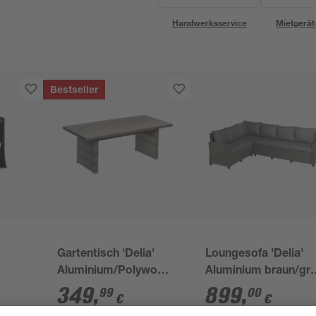
Handwerksservice
Mietgerät
Bestseller
Gartentisch 'Delia'
Loungesofa 'Delia'
Aluminium/Polywood
Aluminium braun/gr
94 x 74 x 210 cm
274 x 188 cm
349
,
899
,
99
00
€
€