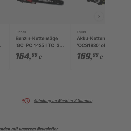
Einhell
Ryobi
Benzin-Kettensäge
Akku-Kettensäge
'GC-PC 1435 I TC' 35
'OCS1830' ohne Akku
d
cm 4-teilig
164
,
169
,
99
99
€
€
Abholung im Markt in 2 Stunden
enden mit unserem Newsletter