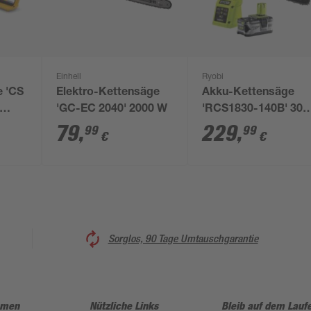
Einhell
Ryobi
 'CS
Elektro-Kettensäge
Akku-Kettensäge
'GC-EC 2040' 2000 W
'RCS1830-140B' 30
cm 18 V mit Akku un
79
,
229
,
99
99
€
€
Ladegerät
Sorglos, 90 Tage Umtauschgarantie
hmen
Nützliche Links
Bleib auf dem Lauf