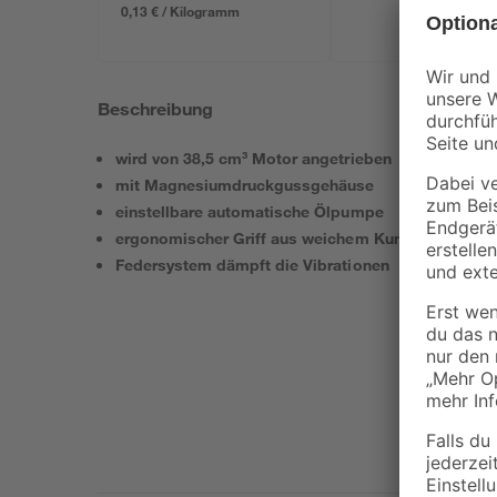
0,13 € / Kilogramm
Beschreibung
wird von 38,5 cm³ Motor angetrieben
mit Magnesiumdruckgussgehäuse
einstellbare automatische Ölpumpe
ergonomischer Griff aus weichem Kunststoff
Federsystem dämpft die Vibrationen