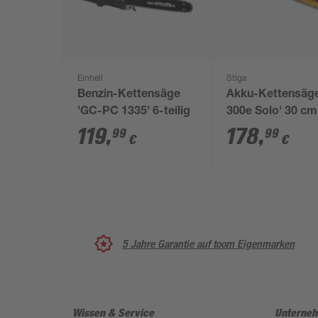
Einhell
Stiga
Benzin-Kettensäge
Akku-Kettensäge
'GC-PC 1335' 6-teilig
300e Solo' 30 cm
ohne Akku und
119
,
178
,
99
99
€
€
Ladegerät
5 Jahre Garantie auf toom Eigenmarken
Wissen & Service
Unterne