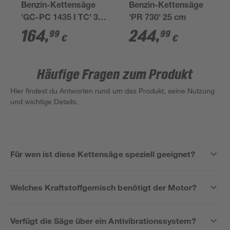
Benzin-Kettensäge
Benzin-Kettensäge
'GC-PC 1435 I TC' 35
'PR 730' 25 cm
cm 4-teilig
164
,
244
,
99
99
€
€
Häufige Fragen zum Produkt
Hier findest du Antworten rund um das Produkt, seine Nutzung
und wichtige Details.
Für wen ist diese Kettensäge speziell geeignet?
Welches Kraftstoffgemisch benötigt der Motor?
Verfügt die Säge über ein Antivibrationssystem?