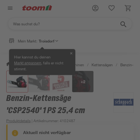
Mein Markt:
Troisdorf
✕
Hier kannst du deinen
, falls er nicht
Markt anpassen
/
Garten & Freizeit
/
Gartenmaschinen
/
Kettensägen
/
Benzin-Ket
stimmt.
+
2
Benzin-Kettensäge
'CSP2540' 1 PS 25,4 cm
Produktdetails
| Artikelnummer
:
4102487
Aktuell nicht verfügbar