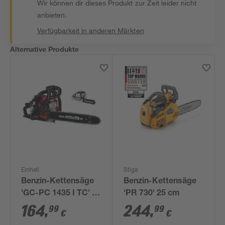
Wir können dir dieses Produkt zur Zeit leider nicht
anbieten.
Verfügbarkeit in anderen Märkten
Alternative Produkte
Einhell
Stiga
Benzin-Kettensäge
Benzin-Kettensäge
'GC-PC 1435 I TC' 35
'PR 730' 25 cm
cm 4-teilig
164
,
244
,
99
99
€
€