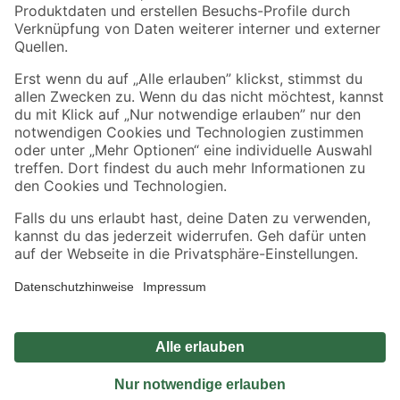
Sicher einkaufen
Jetzt die toom-App herunterladen
Alle Preisangaben in EUR inkl. gesetzl. MwSt.. Die dargestellten Angebote sind unter
Umständen nicht in allen Märkten verfügbar. Die angegebenen Verfügbarkeiten beziehen
sich auf den unter "Mein Markt" ausgewählten toom Baumarkt. Alle Angebote und
Produkte nur solange der Vorrat reicht.
*Paketversand ab 59 € versandkostenfrei, gilt nicht für Artikel mit Speditionsversand, hier
fallen zusätzliche Versandkosten an.
Datenschutz
Privatsphäre
Impressum
AGB
Nutzungsbedingungen
Widerrufsrecht
Vertrag widerrufen
Barrierefreiheit