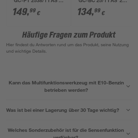
'GC-PT 2538/1 I AS'
'GC-BC 25/1 I AS' 23
38 cm
cm
149
,
134
,
99
99
€
€
Häufige Fragen zum Produkt
Hier findest du Antworten rund um das Produkt, seine Nutzung
und wichtige Details.
Kann das Multifunktionswerkzeug mit E10-Benzin
betrieben werden?
Was ist bei einer Lagerung über 30 Tage wichtig?
Welches Sonderzubehör ist für die Sensenfunktion
verfügbar?