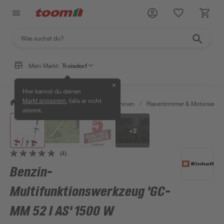
Mein Markt:
Troisdorf
✕
Hier kannst du deinen
, falls er nicht
Markt anpassen
/
Garten & Freizeit
/
Gartenmaschinen
/
Rasentrimmer & Motorsense
stimmt.
+
2
(4)
Benzin-
Multifunktionswerkzeug 'GC-
MM 52 I AS' 1500 W