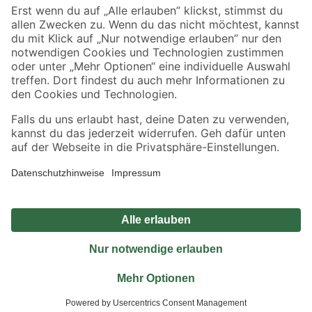
Sicher einkaufen
Jetzt die toom-App herunterladen
Alle Preisangaben in EUR inkl. gesetzl. MwSt.. Die dargestellten Angebote sind unter
Umständen nicht in allen Märkten verfügbar. Die angegebenen Verfügbarkeiten beziehen
sich auf den unter "Mein Markt" ausgewählten toom Baumarkt. Alle Angebote und
Produkte nur solange der Vorrat reicht.
*Paketversand ab 59 € versandkostenfrei, gilt nicht für Artikel mit Speditionsversand, hier
fallen zusätzliche Versandkosten an.
Datenschutz
Privatsphäre
Impressum
AGB
Nutzungsbedingungen
Widerrufsrecht
Vertrag widerrufen
Barrierefreiheit
© 2026 toom Baumarkt GmbH