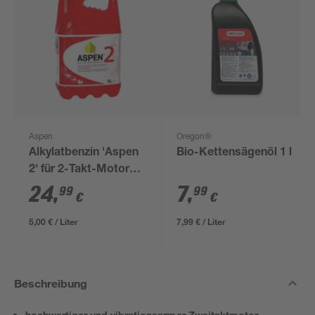
Aspen
Oregon®
Alkylatbenzin 'Aspen
Bio-Kettensägenöl 1 l
2' für 2-Takt-Motoren
5 l
24
,
7
,
99
99
€
€
5,00 € / Liter
7,99 € / Liter
Beschreibung
hochwertiger und vibrationsarmer Zweitaktmotor