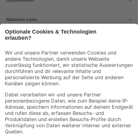
Unternehmen
Nützliche Links
Bleib auf dem Laufenden mit unserem Newsletter
Der toom Newsletter: Keine Angebote und Aktionen mehr verpassen!
Zur Newsletter Anmeldung
Folge uns
Zahlungsarten
Versandarten