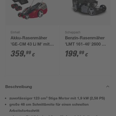
Einhell
Scheppach
Akku-Rasenmäher
Benzin-Rasenmäher
'GE-CM 43 Li M' mit 2
'LMT 161-46' 2600 W
x Akkus, Gras- und
1000 m² mit
359
,
199
,
99
99
€
€
Strauchschere, 6-
Radantrieb
teilig, bis 600 m²
Beschreibung
zuverlässiger 123 cm³ Stiga Motor mit 1,9 kW (2,58 PS)
große 46 cm Schnittbreite für einen schnellen
Arbeitsfortschritt