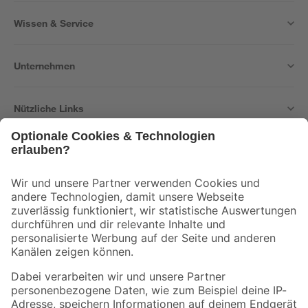
Wissen & Service
Unternehmen
Nützliche Links
Bleib auf dem Laufenden mit unserem Newsletter
Der toom Newsletter: Keine Angebote und Aktionen mehr verpassen!
Zur Newsletter Anmeldung
Folge uns