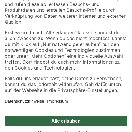
Zahlungsarten
Versandarten
Sicher einkaufen
Jetzt die toom-App herunterladen
Alle Preisangaben in EUR inkl. gesetzl. MwSt.. Die dargestellten Angebote sind unter
Umständen nicht in allen Märkten verfügbar. Die angegebenen Verfügbarkeiten beziehen
sich auf den unter "Mein Markt" ausgewählten toom Baumarkt. Alle Angebote und
Produkte nur solange der Vorrat reicht.
*Paketversand ab 59 € versandkostenfrei, gilt nicht für Artikel mit Speditionsversand, hier
fallen zusätzliche Versandkosten an.
Datenschutz
Privatsphäre
Impressum
AGB
Nutzungsbedingungen
Widerrufsrecht
Vertrag widerrufen