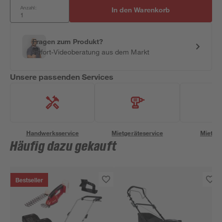
Anzahl:
In den Warenkorb
Fragen zum Produkt?
Sofort-Videoberatung aus dem Markt
Unsere passenden Services
Handwerksservice
Mietgeräteservice
Miettra
Häufig dazu gekauft
Bestseller