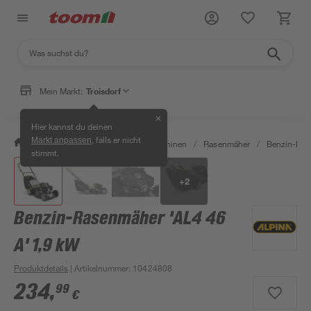
Mein Markt:
Troisdorf
✕
Hier kannst du deinen
, falls er nicht
Markt anpassen
/
Garten & Freizeit
/
Gartenmaschinen
/
Rasenmäher
/
Benzin-Ras
stimmt.
+
2
Benzin-Rasenmäher 'AL4 46
A' 1,9 kW
Produktdetails
| Artikelnummer
:
10424808
234
,
99
€