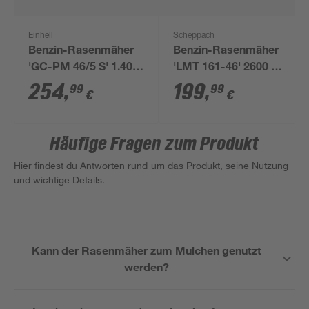
Einhell
Scheppach
Benzin-Rasenmäher
Benzin-Rasenmäher
'GC-PM 46/5 S' 1.400
'LMT 161-46' 2600 W
m²
1000 m² mit
254
,
199
,
99
99
€
€
Radantrieb
Häufige Fragen zum Produkt
Hier findest du Antworten rund um das Produkt, seine Nutzung
und wichtige Details.
Kann der Rasenmäher zum Mulchen genutzt
werden?