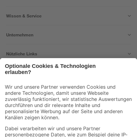
Wissen & Service
Unternehmen
Nützliche Links
Bleib auf dem Laufenden mit unserem Newsletter
Der toom Newsletter: Keine Angebote und Aktionen mehr verpassen!
Zur Newsletter Anmeldung
Folge uns