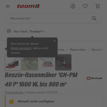
Mein Markt:
Troisdorf
✕
Hier kannst du deinen
, falls er nicht
Markt anpassen
/
Garten & Freizeit
/
Gartenmaschinen
/
Rasenmäher
/
Benzin-Ras
stimmt.
+
2
Benzin-Rasenmäher 'GH-PM
40 P' 1600 W, bis 800 m²
Produktdetails
| Artikelnummer
:
4150240
Aktuell nicht verfügbar