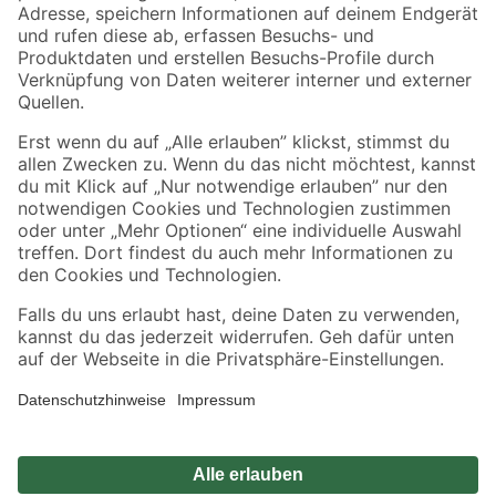
Zahlungsarten
Versandarten
Sicher einkaufen
Jetzt die toom-App herunterladen
Alle Preisangaben in EUR inkl. gesetzl. MwSt.. Die dargestellten Angebote sind unter
Umständen nicht in allen Märkten verfügbar. Die angegebenen Verfügbarkeiten beziehen
sich auf den unter "Mein Markt" ausgewählten toom Baumarkt. Alle Angebote und
Produkte nur solange der Vorrat reicht.
*Paketversand ab 59 € versandkostenfrei, gilt nicht für Artikel mit Speditionsversand, hier
fallen zusätzliche Versandkosten an.
Datenschutz
Privatsphäre
Impressum
AGB