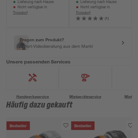
Lieferung nach Hause
Lieferung nach Hause
Nicht verfügbar in
Nicht verfügbar in
Troisdorf
Troisdorf
(1)
Fragen zum Produkt?
Sofort-Videoberatung aus dem Markt
Unsere passenden Services
Handwerksservice
Mietgeräteservice
Miettra
Häufig dazu gekauft
Bestseller
Bestseller