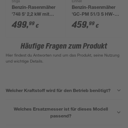
Stiga
Einhell
Benzin-Rasenmäher
Benzin-Rasenmäher
'748 S' 2,2 kW mit
'GC-PM 51/3 S HW-
Starterakku und
LI' 2700 W, bis 1800
499
,
459
,
99
99
€
€
Ladegerät
m²
Häufige Fragen zum Produkt
Hier findest du Antworten rund um das Produkt, seine Nutzung
und wichtige Details.
Welcher Kraftstoff wird für den Betrieb benötigt?
Welches Ersatzmesser ist für dieses Modell
passend?