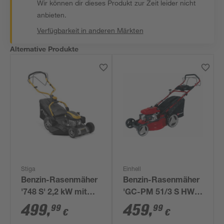
Wir können dir dieses Produkt zur Zeit leider nicht
anbieten.
Verfügbarkeit in anderen Märkten
Alternative Produkte
Stiga
Einhell
Benzin-Rasenmäher
Benzin-Rasenmäher
'748 S' 2,2 kW mit
'GC-PM 51/3 S HW-
Starterakku und
LI' 2700 W, bis 1800
499
,
459
,
99
99
€
€
Ladegerät
m²