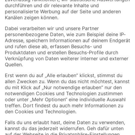
Zur Newsletter Anmeldung
Folge uns
Zahlungsarten
Versandarten
Sicher einkaufen
Jetzt die toom-App herunterladen
Alle Preisangaben in EUR inkl. gesetzl. MwSt.. Die dargestellten Angebote sind unter
Umständen nicht in allen Märkten verfügbar. Die angegebenen Verfügbarkeiten beziehen