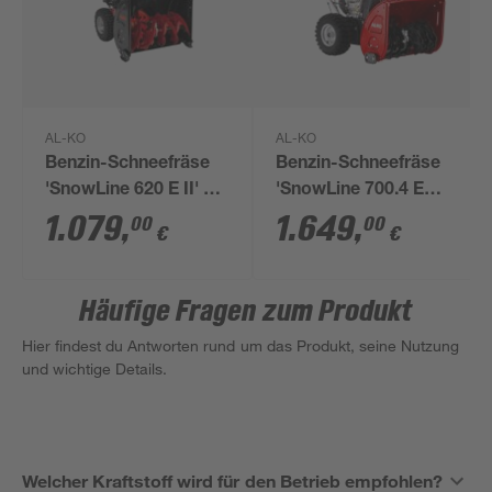
AL-KO
AL-KO
Benzin-Schneefräse
Benzin-Schneefräse
'SnowLine 620 E II' 62
'SnowLine 700.4 E
cm
LED' 7,8 kW,
1.079
,
1.649
,
00
00
€
€
Arbeitsbreite 70 cm
Häufige Fragen zum Produkt
Hier findest du Antworten rund um das Produkt, seine Nutzung
und wichtige Details.
Welcher Kraftstoff wird für den Betrieb empfohlen?