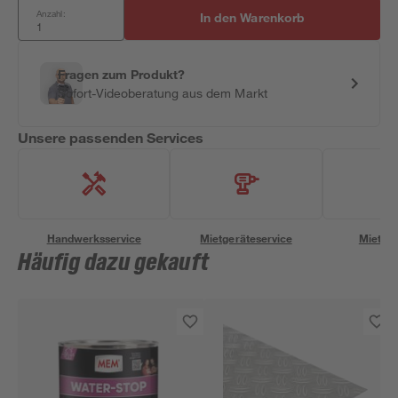
Anzahl:
In den Warenkorb
Fragen zum Produkt?
Sofort-Videoberatung aus dem Markt
Unsere passenden Services
Handwerksservice
Mietgeräteservice
Miettra
Häufig dazu gekauft