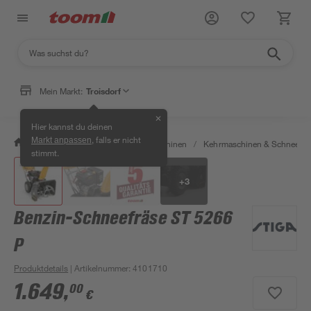
Mein Markt:
Troisdorf
✕
Hier kannst du deinen
, falls er nicht
Markt anpassen
/
Garten & Freizeit
/
Gartenmaschinen
/
Kehrmaschinen & Schneefrä
stimmt.
+
3
Benzin-Schneefräse ST 5266
P
Produktdetails
| Artikelnummer
:
4101710
1.649
,
00
€