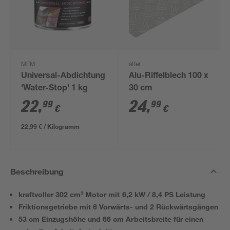
MEM
alfer
Universal-Abdichtung
Alu-Riffelblech 100 x
'Water-Stop' 1 kg
30 cm
22
,
24
,
99
99
€
€
22,99 € / Kilogramm
Beschreibung
kraftvoller 302 cm³ Motor mit 6,2 kW / 8,4 PS Leistung
Friktionsgetriebe mit 6 Vorwärts- und 2 Rückwärtsgängen
53 cm Einzugshöhe und 66 cm Arbeitsbreite für einen