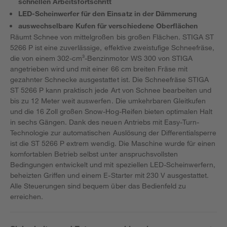
schnellen Arbeitsfortschritt
LED-Scheinwerfer für den Einsatz in der Dämmerung
auswechselbare Kufen für verschiedene Oberflächen
Räumt Schnee von mittelgroßen bis großen Flächen. STIGA ST
5266 P ist eine zuverlässige, effektive zweistufige Schneefräse,
die von einem 302-cm³-Benzinmotor WS 300 von STIGA
angetrieben wird und mit einer 66 cm breiten Fräse mit
gezahnter Schnecke ausgestattet ist. Die Schneefräse STIGA
ST 5266 P kann praktisch jede Art von Schnee bearbeiten und
bis zu 12 Meter weit auswerfen. Die umkehrbaren Gleitkufen
und die 16 Zoll großen Snow-Hog-Reifen bieten optimalen Halt
in sechs Gängen. Dank des neuen Antriebs mit Easy-Turn-
Technologie zur automatischen Auslösung der Differentialsperre
ist die ST 5266 P extrem wendig. Die Maschine wurde für einen
komfortablen Betrieb selbst unter anspruchsvollsten
Bedingungen entwickelt und mit speziellen LED-Scheinwerfern,
beheizten Griffen und einem E-Starter mit 230 V ausgestattet.
Alle Steuerungen sind bequem über das Bedienfeld zu
erreichen.