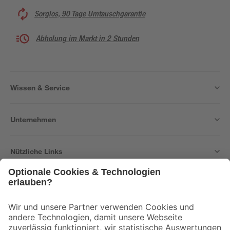
Sorglos, 90 Tage Umtauschgarantie
Abholung im Markt in 2 Stunden
Wissen & Service
Unternehmen
Nützliche Links
Bleib auf dem Laufenden mit unserem Newsletter
Der toom Newsletter: Keine Angebote und Aktionen mehr verpassen!
Zur Newsletter Anmeldung