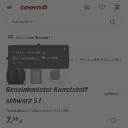
Mein Markt:
Troisdorf
✕
Hier kannst du deinen
, falls er nicht
Markt anpassen
/
Garten & Freizeit
/
Auto & Fahrrad
/
Autozubehör & Autopflege
/
stimmt.
Benzinkanister Kunststoff
schwarz 5 l
Produktdetails
| Artikelnummer
:
1912068
7
,
99
€