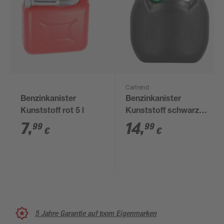
Cartrend
Benzinkanister
Benzinkanister
Kunststoff rot 5 l
Kunststoff schwarz
10 l
7
,
14
,
99
99
€
€
5 Jahre Garantie auf toom Eigenmarken