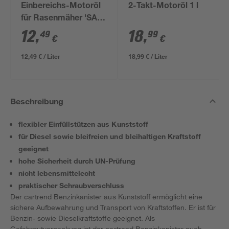
Einbereichs-Motoröl
2-Takt-Motoröl 1 l
für Rasenmäher 'SAE
30' 1 l
12
,
18
,
49
99
€
€
12,49 € / Liter
18,99 € / Liter
Beschreibung
flexibler Einfüllstützen aus Kunststoff
für Diesel sowie bleifreien und bleihaltigen Kraftstoff
geeignet
hohe Sicherheit durch UN-Prüfung
nicht lebensmittelecht
praktischer Schraubverschluss
Der cartrend Benzinkanister aus Kunststoff ermöglicht eine
sichere Aufbewahrung und Transport von Kraftstoffen. Er ist für
Benzin- sowie Dieselkraftstoffe geeignet. Als
Gefahrgutverpackung ist der cartrend Benzinkanister auch