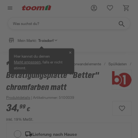
Mein Markt:
Troisdorf
✕
Hier kannst du deinen
, falls er nicht
Markt anpassen
/
Bad & Sanitär
/
Spülkästen & Vorwandelemente
/
Spülkästen
/
Dr
stimmt.
Betätigungsplatte "Better"
chromfarben matt
Produktdetails
| Artikelnummer
:
5100039
34
,
99
€
inkl. 19% MwSt.
Lieferung nach Hause