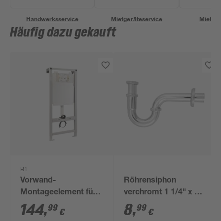
Handwerksservice
Mietgeräteservice
Miettra
Häufig dazu gekauft
B1
Vorwand-
Röhrensiphon
Montageelement für
verchromt 1 1/4" x 32
WC
mm
144
,
8
,
99
99
€
€