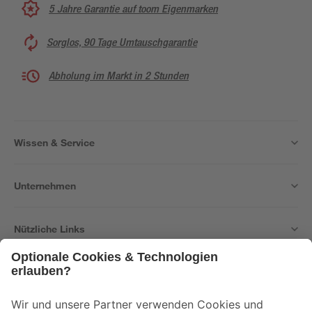
5 Jahre Garantie auf toom Eigenmarken
Sorglos, 90 Tage Umtauschgarantie
Abholung im Markt in 2 Stunden
Wissen & Service
Unternehmen
Nützliche Links
Bleib auf dem Laufenden mit unserem Newsletter
Der toom Newsletter: Keine Angebote und Aktionen mehr verpassen!