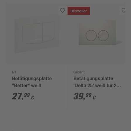
Bestseller
B1
Geberit
Betätigungsplatte
Betätigungsplatte
"Better" weiß
'Delta 25' weiß für 2-
Mengen-Spülung
27
,
39
,
99
99
€
€