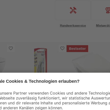
Handwerksservice
Mietgerät
Bestseller
Fischer
Villeroy & Boch
fischer
Wand-WC