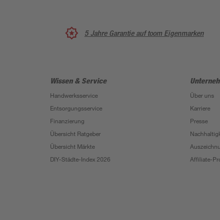
5 Jahre Garantie auf toom Eigenmarken
Wissen & Service
Unterne
Handwerksservice
Über uns
Entsorgungsservice
Karriere
Finanzierung
Presse
Übersicht Ratgeber
Nachhaltigk
Übersicht Märkte
Auszeichn
DIY-Städte-Index 2026
Affiliate-