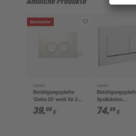
Ähnliche Produkte
Bestseller
Geberit
Geberit
Betätigungsplatte
Betätigungsplatt
'Delta 25' weiß für 2-
Spülkästen
Mengen-Spülung
"Sigma30" weiß
39
,
74
,
99
99
€
€