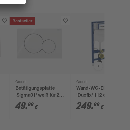
Bestseller
Geberit
Geberit
Betätigungsplatte
Wand-WC-Element
'Sigma01' weiß für 2-
'Duofix' 112 cm mit
Mengen-Spülung
Unterputz-Spülkasten
49
,
249
,
99
99
€
€
'Sigma' 12 cm