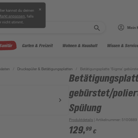
✕
ier kannst du deinen
, falls
Markt anpassen
r nicht stimmt.
Mein 
Sanitär
Garten & Freizeit
Wohnen & Haushalt
Wissen & Servic
kästen
/
Druckspüler & Betätigungsplatten
/
Betätigungsplatte 'Sigma' gebürst
Betätigungsplatt
gebürstet/polier
Spülung
Produktdetails
| Artikelnummer
:
5100889
129
,
99
€