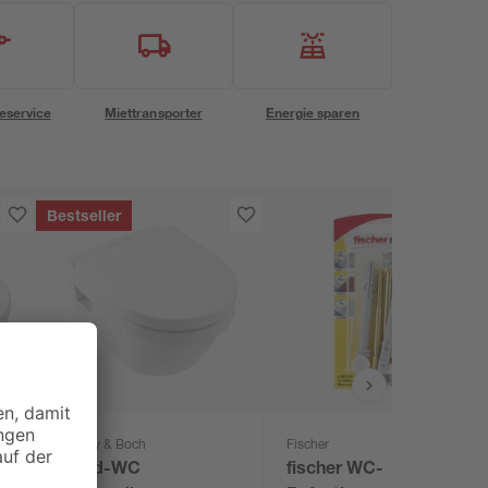
eservice
Miettransporter
Energie sparen
Bestseller
Villeroy & Boch
Fischer
Wand-WC
fischer WC-