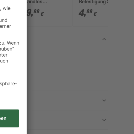
'
spülrandlos
Befestigung S 8 RD
'Architectura'
80 2 Stück
229
,
4
,
99
09
€
€
inklusive WC-Sitz
weiß