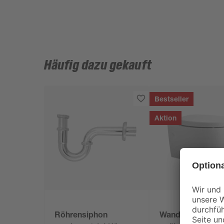
Häufig dazu gekauft
Bestseller
Aktion
Röhrensiphon
Wand-WC