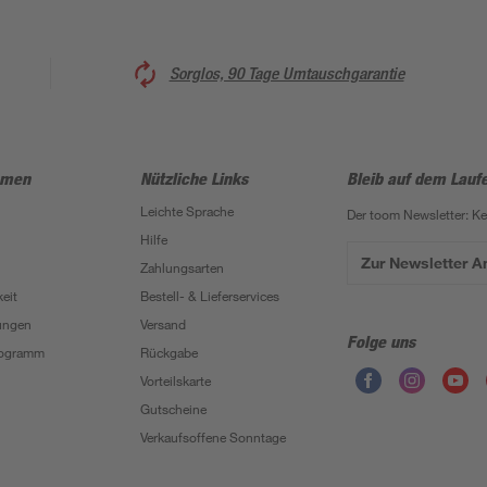
Sorglos, 90 Tage Umtauschgarantie
hmen
Nützliche Links
Bleib auf dem Lauf
Leichte Sprache
Der toom Newsletter: K
Hilfe
Zur Newsletter 
Zahlungsarten
eit
Bestell- & Lieferservices
ungen
Versand
Folge uns
Programm
Rückgabe
Vorteilskarte
Gutscheine
Verkaufsoffene Sonntage