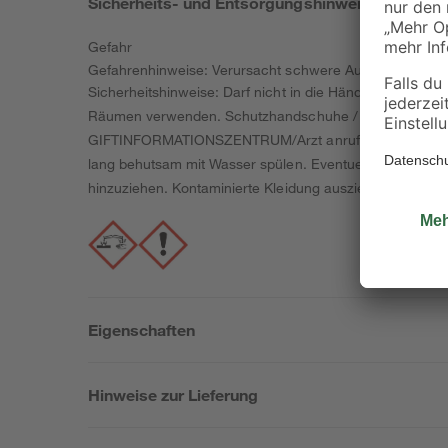
Sicherheits- und Entsorgungshinweise
Gefahr
Gefahrenhinweise: Verursacht schwere Augenschäden. 
Sicherheitshinweise: Darf nicht in die Hände von Kinder
Räumen verwenden. Schutzhandschuhe / Schutzkleidung /
GIFTINFORMATIONSZENTRUM/Arzt anrufenBei Einatmen: Di
lang behutsam mit Wasser spülen. Eventuell vorhandene K
hinzuziehen. Kontaminierte Kleidung ausziehen und vo
Eigenschaften
Hinweise zur Lieferung