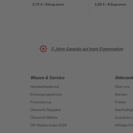
2,10 € / Kilogramm
2,26 € / Kilogramm
5 Jahre Garantie auf toom Eigenmarken
Wissen & Service
Unterne
Handwerksservice
Über uns
Entsorgungsservice
Karriere
Finanzierung
Presse
Übersicht Ratgeber
Nachhaltigk
Übersicht Märkte
Auszeichn
DIY-Städte-Index 2026
Affiliate-