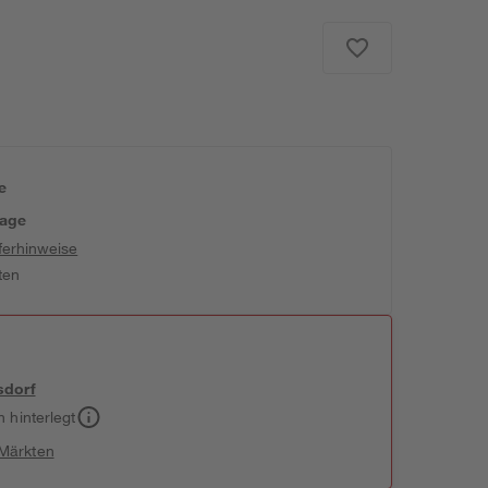
e
tage
ferhinweise
ten
sdorf
h hinterlegt
 Märkten