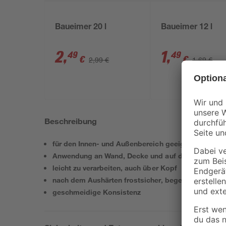
Baueimer 20 l
Baueimer 12 l
2
,
1
,
49
49
€
€
2,99 €
1,69 €
Beschreibung
für den Innen- und Außenbereich geeignet
Anwendung an Wand, Decke und auf dem Boden
leicht zu verarbeiten, auch über Kopf
nach dem Aushärten frostsicher, begeh- und befah
geschmeidige Konsistenz