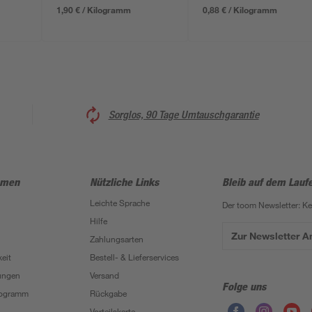
1,90 € / Kilogramm
0,88 € / Kilogramm
Sorglos, 90 Tage Umtauschgarantie
hmen
Nützliche Links
Bleib auf dem Lauf
Leichte Sprache
Der toom Newsletter: K
Hilfe
Zur Newsletter 
Zahlungsarten
eit
Bestell- & Lieferservices
ungen
Versand
Folge uns
Programm
Rückgabe
Vorteilskarte