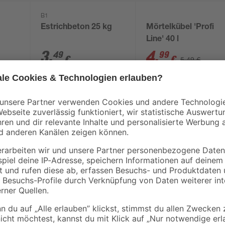
B1
Estrichbeton 25 kg
Mörtelkübel 'Profi
Line' 40 l
3
,
4
,
49
99
€
€
5,49 €
0,14 € / Kilogramm
Suchst du nach einem passenden 
Spachtelmasse von Quick-mix genau
kleineren Sanierungsarbeiten eine
Untergründen nutzen kannst. Acht
rbar
zwischen 5 und 30 °C liegt. Ist d
hat? Dann mach dich an die Arbeit