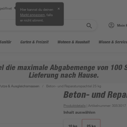
geöffnet
✕
Hier kannst du deinen
, falls
Markt anpassen
er nicht stimmt.
Mein 
Sanitär
Garten & Freizeit
Wohnen & Haushalt
Wissen & Servic
kel die maximale Abgabemenge von 100 S
Lieferung nach Hause.
Putze & Ausgleichsmassen
/
Beton- und Reparaturspachtel 25 kg
Beton- und Repa
Produktdetails
| Artikelnummer
:
3053017
Inhalt auswählen
10 kg
25 kg