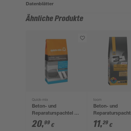
Datenblätter
Ähnliche Produkte
Quick-mix
toom
Beton- und
Beton- und
Reparaturspachtel 10
Reparaturspacht
kg
kg
20
,
11
,
99
29
€
€