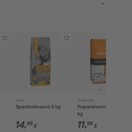
toom
Quick-mix
Spachtelmasse 8 kg
Reparaturmörtel 25
kg
14
,
11
,
99
99
€
€