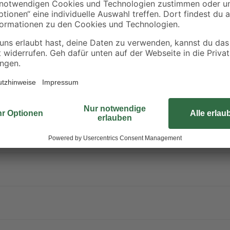
Verursacht Hautreizungen. Kann die Atemwege reizen.
n gelangen. Einatmen von Staub / Rauch / Gas / Nebel / Dampf / Aeroso
 Augenschutz / Gesichtsschutz tragen. Bei Kontakt mit der Haut: Mit
e Person an die frische Luft bringen und für ungehinderte Atmung 
ontaktlinsen nach Möglichkeit entfernen. Weiter spülen. Bei Hautreizun
r erneutem Tragen waschen.