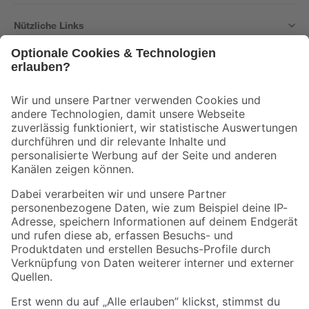
Nützliche Links
Bleib auf dem Laufenden mit unserem Newsletter
Der toom Newsletter: Keine Angebote und Aktionen mehr verpassen!
Zur Newsletter Anmeldung
Folge uns
Zahlungsarten
Versandarten
Sicher einkaufen