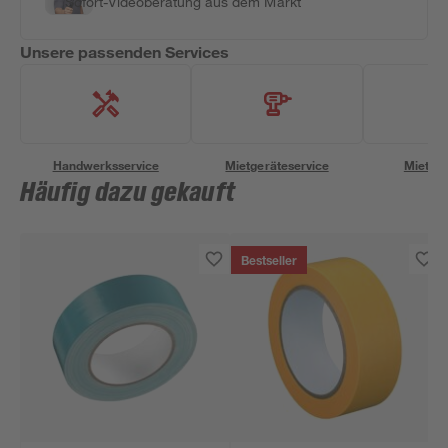
Sofort-Videoberatung aus dem Markt
Unsere passenden Services
Handwerksservice
Mietgeräteservice
Miettra
Häufig dazu gekauft
Bestseller