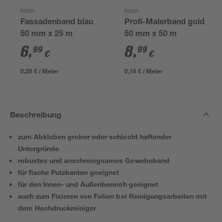
toom
toom
Fassadenband blau
Profi-Malerband gold
50 mm x 25 m
50 mm x 50 m
6
,
8
,
99
99
€
€
0,28 € / Meter
0,18 € / Meter
Beschreibung
zum Abkleben grober oder schlecht haftender
Untergründe
robustes und anschmiegsames Gewebeband
für flache Putzkanten geeignet
für den Innen- und Außenbereich geeignet
auch zum Fixieren von Folien bei Reinigungsarbeiten mit
dem Hochdruckreiniger