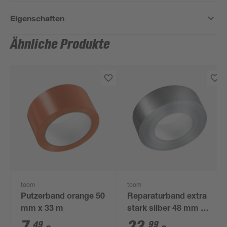
Eigenschaften
Ähnliche Produkte
toom
toom
Putzerband orange 50
Reparaturband extra
mm x 33 m
stark silber 48 mm x
50 m
49
99