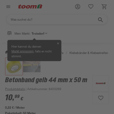
Mein Markt:
Troisdorf
✕
Hier kannst du deinen
, falls er nicht
Markt anpassen
/
Bauen & Renovieren
/
Klebstoffe
/
Klebebänder & Klebestreifen
/
stimmt.
Betonband gelb 44 mm x 50 m
Produktdetails
| Artikelnummer
:
8400269
10
,
99
€
0,22 € / Meter
Paketinhalt:
50 Meter