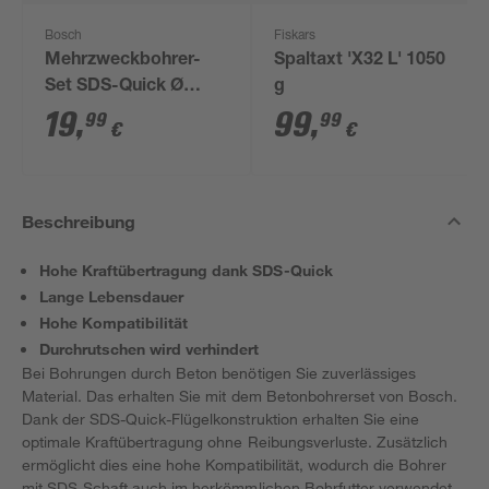
Bosch
Fiskars
Mehrzweckbohrer-
Spaltaxt 'X32 L' 1050
Set SDS-Quick Ø
g
5/6/8 mm
19
,
99
,
99
99
€
€
Beschreibung
Hohe Kraftübertragung dank SDS-Quick
Lange Lebensdauer
Hohe Kompatibilität
Durchrutschen wird verhindert
Bei Bohrungen durch Beton benötigen Sie zuverlässiges
Material. Das erhalten Sie mit dem Betonbohrerset von Bosch.
Dank der SDS-Quick-Flügelkonstruktion erhalten Sie eine
optimale Kraftübertragung ohne Reibungsverluste. Zusätzlich
ermöglicht dies eine hohe Kompatibilität, wodurch die Bohrer
mit SDS-Schaft auch im herkömmlichen Bohrfutter verwendet