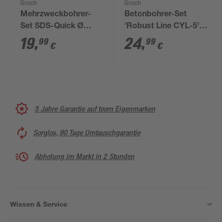
Bosch
Bosch
Mehrzweckbohrer-
Betonbohrer-Set
Set SDS-Quick Ø
'Robust Line CYL-5'
5/6/8 mm
5-teilig
19
,
24
,
99
99
€
€
5 Jahre Garantie auf toom Eigenmarken
Sorglos, 90 Tage Umtauschgarantie
Abholung im Markt in 2 Stunden
Wissen & Service