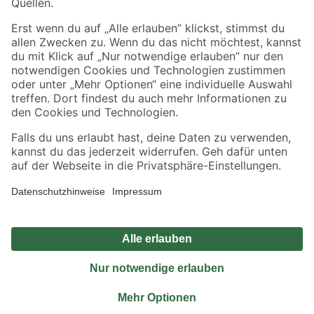
Sicher einkaufen
Jetzt die toom-App herunterladen
Alle Preisangaben in EUR inkl. gesetzl. MwSt.. Die dargestellten Angebote sind unter
Umständen nicht in allen Märkten verfügbar. Die angegebenen Verfügbarkeiten beziehen
sich auf den unter "Mein Markt" ausgewählten toom Baumarkt. Alle Angebote und
Produkte nur solange der Vorrat reicht.
*Paketversand ab 59 € versandkostenfrei, gilt nicht für Artikel mit Speditionsversand, hier
fallen zusätzliche Versandkosten an.
Datenschutz
Privatsphäre
Impressum
AGB
Nutzungsbedingungen
Widerrufsrecht
Vertrag widerrufen
Barrierefreiheit
© 2026 toom Baumarkt GmbH