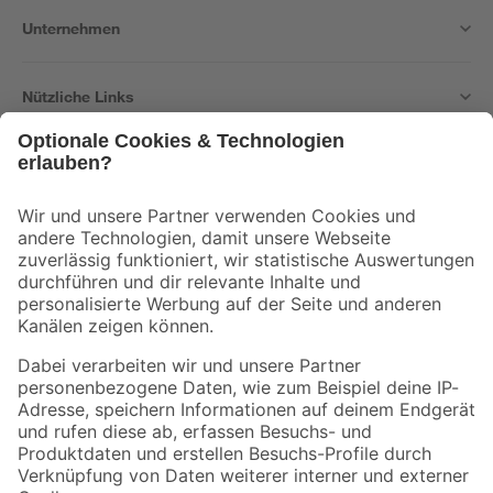
Unternehmen
Nützliche Links
Bleib auf dem Laufenden mit unserem Newsletter
Der toom Newsletter: Keine Angebote und Aktionen mehr verpassen!
Zur Newsletter Anmeldung
Folge uns
Zahlungsarten
Versandarten