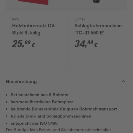
kwb
Einhell
Holzbohrersatz CV-
Schlagbohrmaschine
Stahl 8-teilig
'TC-ID 550 E'
25
,
34
,
99
99
€
€
Beschreibung
Set bestehend aus 8 Bohrern
hartmetallbestückte Bohrspitze
halbrunde Bohrerspirale für guten Bohrmehltransport
für alle Dreh- und Schlagbohrmaschinen
entspricht der ISO 5468
Der 8-teilige kwb Beton- und Steinbohrersatz beinhaltet