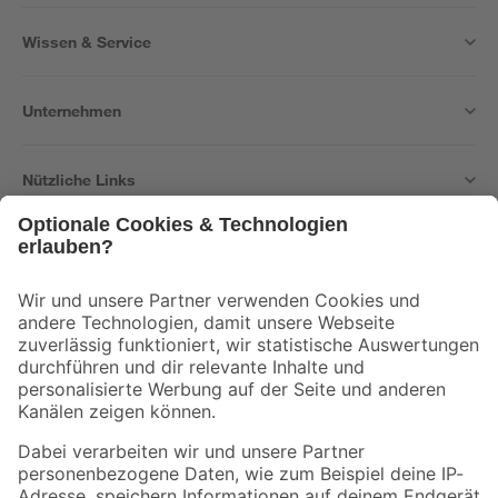
Wissen & Service
Unternehmen
Nützliche Links
Bleib auf dem Laufenden mit unserem Newsletter
Der toom Newsletter: Keine Angebote und Aktionen mehr verpassen!
Zur Newsletter Anmeldung
Folge uns