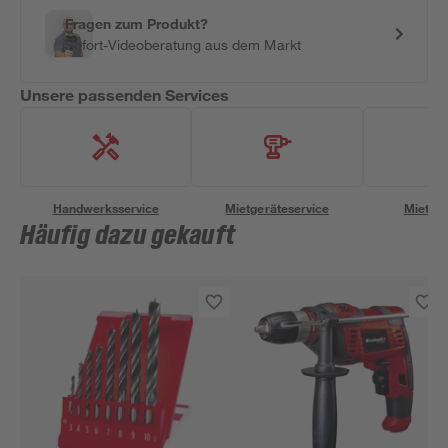
Fragen zum Produkt?
Sofort-Videoberatung aus dem Markt
Unsere passenden Services
Handwerksservice
Mietgeräteservice
Miettra
Häufig dazu gekauft