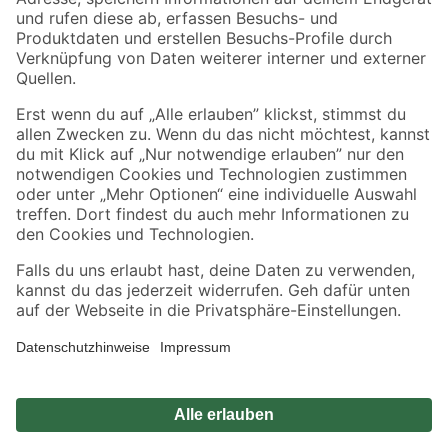
Zahlungsarten
Versandarten
Sicher einkaufen
Jetzt die toom-App herunterladen
Alle Preisangaben in EUR inkl. gesetzl. MwSt.. Die dargestellten Angebote sind unter
Umständen nicht in allen Märkten verfügbar. Die angegebenen Verfügbarkeiten beziehen
sich auf den unter "Mein Markt" ausgewählten toom Baumarkt. Alle Angebote und
Produkte nur solange der Vorrat reicht.
*Paketversand ab 59 € versandkostenfrei, gilt nicht für Artikel mit Speditionsversand, hier
fallen zusätzliche Versandkosten an.
Datenschutz
Privatsphäre
Impressum
AGB
Nutzungsbedingungen
Widerrufsrecht
Vertrag widerrufen