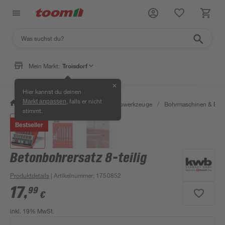
Mein Markt:
Troisdorf
✕
Hier kannst du deinen
, falls er nicht
Markt anpassen
/
Werkstatt & Maschinen
/
Elektrowerkzeuge
/
Bohrmaschinen & Boh
stimmt.
Bestseller
Betonbohrersatz 8-teilig
Produktdetails
| Artikelnummer
:
1750852
17
,
99
€
inkl. 19% MwSt.