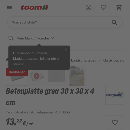
Mein Markt:
Troisdorf
✕
Hier kannst du deinen
, falls er nicht
Markt anpassen
/
Garten & Freizeit
/
Gartenbau & Landschaftsbau
/
Gartenbaustoffe 
stimmt.
Bestseller
Betonplatte grau 30 x 30 x 4
cm
Produktdetails
| Artikelnummer
:
4340356
13
,
22
€
/ m²