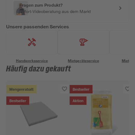
Fragen zum Produkt?
Sofort-Videoberatung aus dem Markt
Unsere passenden Services
Handwerksservice
Mietgeräteservice
Miettra
Häufig dazu gekauft
Mengenrabatt
Bestseller
Bestseller
Aktion