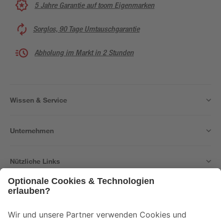
5 Jahre Garantie auf toom Eigenmarken
Sorglos, 90 Tage Umtauschgarantie
Abholung im Markt in 2 Stunden
Wissen & Service
Unternehmen
Nützliche Links
Bleib auf dem Laufenden mit unserem Newsletter
Der toom Newsletter: Keine Angebote und Aktionen mehr verpassen!