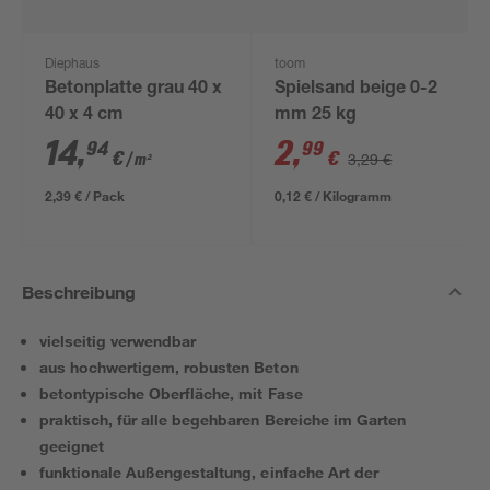
Diephaus
toom
Betonplatte grau 40 x
Spielsand beige 0-2
40 x 4 cm
mm 25 kg
14
,
2
,
94
99
€
€
3,29 €
/ m²
2,39 € / Pack
0,12 € / Kilogramm
Beschreibung
vielseitig verwendbar
aus hochwertigem, robusten Beton
betontypische Oberfläche, mit Fase
praktisch, für alle begehbaren Bereiche im Garten
geeignet
funktionale Außengestaltung, einfache Art der