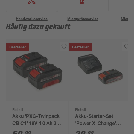
Handwerksservice
Mietgeräteservice
Miettra
Häufig dazu gekauft
Bestseller
Bestseller
Einhell
Einhell
Akku 'PXC-Twinpack
Akku-Starter-Set
CB C1' 18V 4,0 Ah 2
'Power X-Change'
Stück
Ladegerät und Akku
99
99