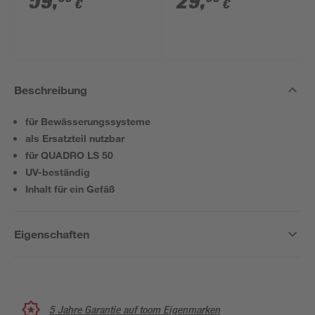
59
,
29
,
€
€
18 V 2,5 Ah
Beschreibung
für Bewässerungssysteme
als Ersatzteil nutzbar
für QUADRO LS 50
UV-beständig
Inhalt für ein Gefäß
Eigenschaften
5 Jahre Garantie auf toom Eigenmarken