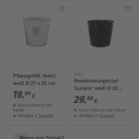
toom
Pflanzgefäß 'Aalst'
Bewässerungstopf
weiß Ø 27 x 25 cm
'Lunaris' weiß Ø 33
19
,
99
€
cm mit
29
,
99
€
Bewässerungssystem
Keine Lieferung nach
Hause
Keine Lieferung nach Hause
Troisdorf
Troisdorf
Verfügbar in
Verfügbar in
Fragen zum Produkt?