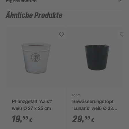
Eigenschaften
Ähnliche Produkte
toom
Pflanzgefäß 'Aalst'
Bewässerungstopf
weiß Ø 27 x 25 cm
'Lunaris' weiß Ø 33
cm mit
19
,
29
,
99
99
€
€
Bewässerungssystem