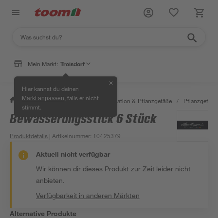
Mein Markt:
Troisdorf
✕
Hier kannst du deinen
, falls er nicht
Markt anpassen
/
Garten & Freizeit
/
Gartendekoration & Pflanzgefäße
/
Pflanzgefäße
stimmt.
Bewässerungsstick 6 Stück
Produktdetails
| Artikelnummer
:
10425379
Aktuell nicht verfügbar
Wir können dir dieses Produkt zur Zeit leider nicht
anbieten.
Verfügbarkeit in anderen Märkten
Alternative Produkte