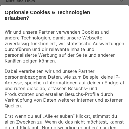
Nützliche Links
Bleib auf dem Laufenden mit unserem Newsletter
Der toom Newsletter: Keine Angebote und Aktionen mehr verpassen!
Zur Newsletter Anmeldung
Folge uns
Zahlungsarten
Versandarten
Sicher einkaufen