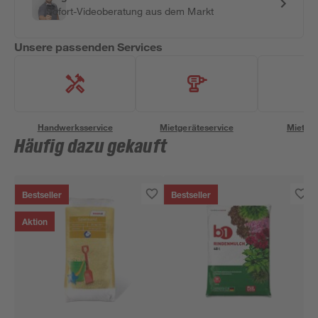
Sofort-Videoberatung aus dem Markt
Unsere passenden Services
Handwerksservice
Mietgeräteservice
Miettra
Häufig dazu gekauft
Bestseller
Bestseller
Aktion