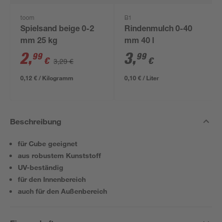
toom
B1
Spielsand beige 0-2
Rindenmulch 0-40
mm 25 kg
mm 40 l
2
,
3
,
99
99
€
€
3,29 €
0,12 € / Kilogramm
0,10 € / Liter
Beschreibung
für Cube geeignet
aus robustem Kunststoff
UV-beständig
für den Innenbereich
auch für den Außenbereich