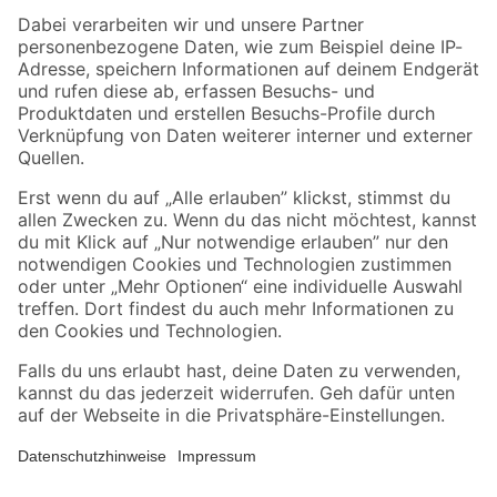
Zahlungsarten
Versandarten
Sicher einkaufen
Jetzt die toom-App herunterladen
Alle Preisangaben in EUR inkl. gesetzl. MwSt.. Die dargestellten Angebote sind unter
Umständen nicht in allen Märkten verfügbar. Die angegebenen Verfügbarkeiten beziehen
sich auf den unter "Mein Markt" ausgewählten toom Baumarkt. Alle Angebote und
Produkte nur solange der Vorrat reicht.
*Paketversand ab 59 € versandkostenfrei, gilt nicht für Artikel mit Speditionsversand, hier
fallen zusätzliche Versandkosten an.