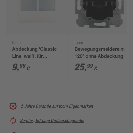
toom
toom
Abdeckung 'Classic
Bewegungsmeldereinsatz
Line' weiß, für
120° ohne Abdeckung
Bewegungsmelder
9
,
25
,
99
99
€
€
RE
5 Jahre Garantie auf toom Eigenmarken
Sorglos, 90 Tage Umtauschgarantie