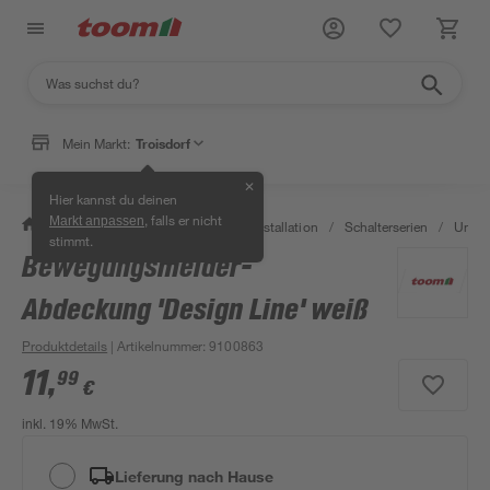
Mein Markt:
Troisdorf
✕
Hier kannst du deinen
, falls er nicht
Markt anpassen
/
Bauen & Renovieren
/
Elektroinstallation
/
Schalterserien
/
Unter
stimmt.
Bewegungsmelder-
Abdeckung 'Design Line' weiß
Produktdetails
| Artikelnummer
:
9100863
11
,
99
€
inkl. 19% MwSt.
Lieferung nach Hause