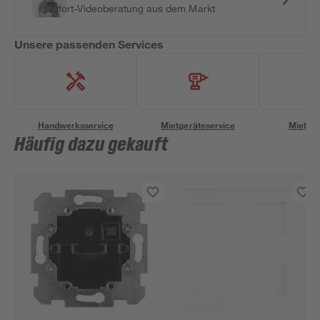
Sofort-Videoberatung aus dem Markt
Unsere passenden Services
Handwerksservice
Mietgeräteservice
Miettra
Häufig dazu gekauft