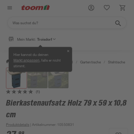
Mein Markt:
Troisdorf
✕
Hier kannst du deinen
, falls er nicht
Markt anpassen
/
Garten & Freizeit
/
Gartenmöbel
/
Gartentische
/
Stehtische
/
B
stimmt.
(1)
Bierkastenaufsatz Holz 79 x 59 x 10,8
cm
Produktdetails
| Artikelnummer
:
10550831
99