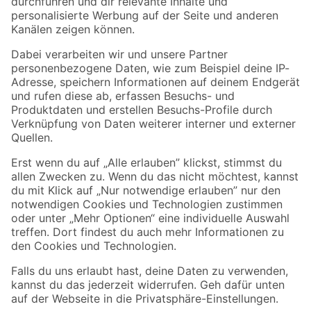
Folge uns
Zahlungsarten
Versandarten
Sicher einkaufen
Jetzt die toom-App herunterladen
Alle Preisangaben in EUR inkl. gesetzl. MwSt.. Die dargestellten Angebote sind unter
Umständen nicht in allen Märkten verfügbar. Die angegebenen Verfügbarkeiten beziehen
sich auf den unter "Mein Markt" ausgewählten toom Baumarkt. Alle Angebote und