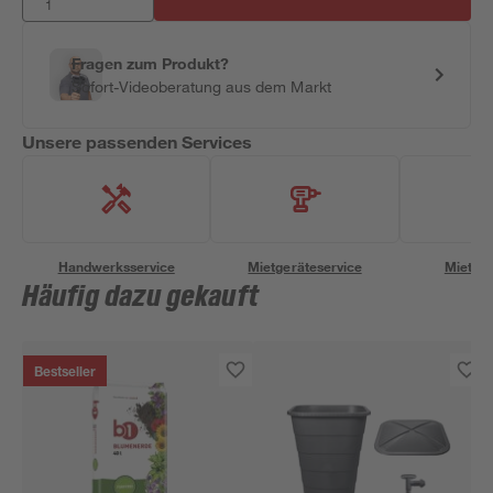
Fragen zum Produkt?
Sofort-Videoberatung aus dem Markt
Unsere passenden Services
Handwerksservice
Mietgeräteservice
Miettra
Häufig dazu gekauft
Bestseller