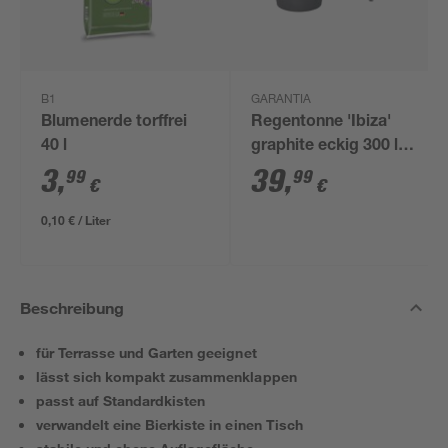
B1
GARANTIA
Blumenerde torffrei
Regentonne 'Ibiza'
40 l
graphite eckig 300 l
inklusive Deckel und
3
,
39
,
99
99
€
€
Hahn
0,10 € / Liter
Beschreibung
für Terrasse und Garten geeignet
lässt sich kompakt zusammenklappen
passt auf Standardkisten
verwandelt eine Bierkiste in einen Tisch