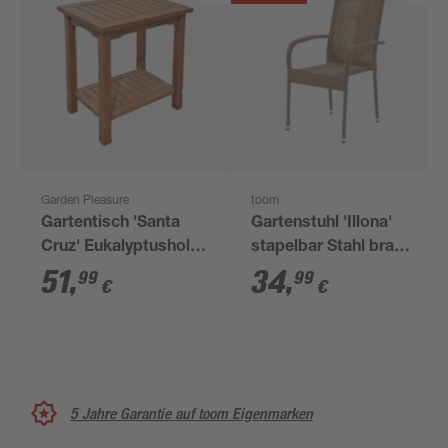
Garden Pleasure
toom
Gartentisch 'Santa
Gartenstuhl 'Illona'
Cruz' Eukalyptusholz
stapelbar Stahl braun
50 x 35 x 50 cm
55 x 94 x 63 cm
51
,
34
,
99
99
€
€
5 Jahre Garantie auf toom Eigenmarken