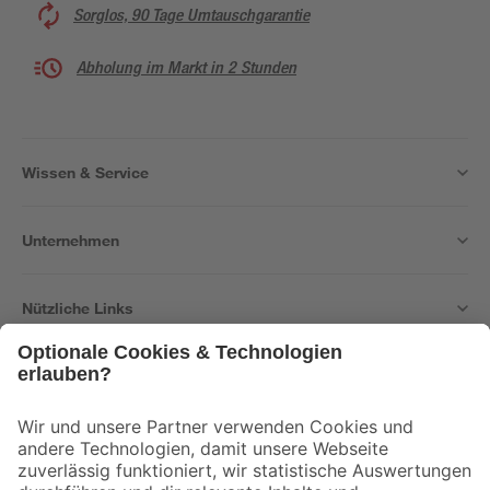
Sorglos, 90 Tage Umtauschgarantie
Abholung im Markt in 2 Stunden
Wissen & Service
Unternehmen
Nützliche Links
Bleib auf dem Laufenden mit unserem Newsletter
Der toom Newsletter: Keine Angebote und Aktionen mehr verpassen!
Zur Newsletter Anmeldung