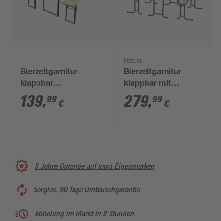
Natura
Bierzeltgarnitur
Bierzeltgarnitur
klappbar
klappbar mit
Metall/Nadelholz 50 x
Rückenlehne
139
,
279
,
99
99
€
€
220 cm 3-teilig
Stahl/Nadelholz 3-
teilig
5 Jahre Garantie auf toom Eigenmarken
Sorglos, 90 Tage Umtauschgarantie
Abholung im Markt in 2 Stunden