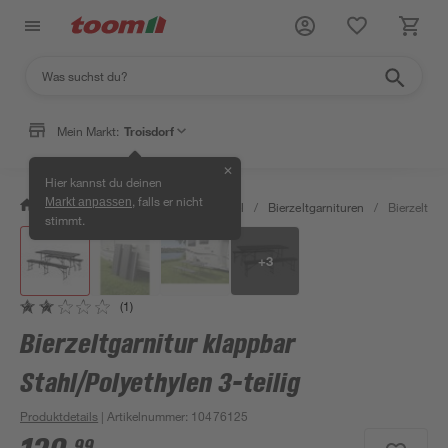
Mein Markt:
Troisdorf
✕
Hier kannst du deinen
, falls er nicht
Markt anpassen
/
Garten & Freizeit
/
Gartenmöbel
/
Bierzeltgarnituren
/
Bierzeltgar
stimmt.
+
3
(1)
Bierzeltgarnitur klappbar
Stahl/Polyethylen 3-teilig
Produktdetails
| Artikelnummer
:
10476125
99