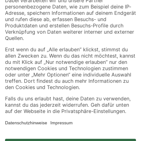
Zahlungsarten
Versandarten
Sicher einkaufen
Jetzt die toom-App herunterladen
Alle Preisangaben in EUR inkl. gesetzl. MwSt.. Die dargestellten Angebote sind unter
Umständen nicht in allen Märkten verfügbar. Die angegebenen Verfügbarkeiten beziehen
sich auf den unter "Mein Markt" ausgewählten toom Baumarkt. Alle Angebote und
Produkte nur solange der Vorrat reicht.
*Paketversand ab 59 € versandkostenfrei, gilt nicht für Artikel mit Speditionsversand, hier
fallen zusätzliche Versandkosten an.