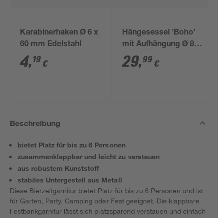
Karabinerhaken Ø 6 x
Hängesessel 'Boho'
60 mm Edelstahl
mit Aufhängung Ø 80
x 125 cm
4
,
29
,
19
99
€
€
Beschreibung
bietet Platz für bis zu 6 Personen
zusammenklappbar und leicht zu verstauen
aus robustem Kunststoff
stabiles Untergestell aus Metall
Diese Bierzeltgarnitur bietet Platz für bis zu 6 Personen und ist
für Garten, Party, Camping oder Fest geeignet. Die klappbare
Festbankgarnitur lässt sich platzsparend verstauen und einfach