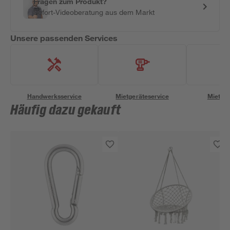
Fragen zum Produkt?
Sofort-Videoberatung aus dem Markt
Unsere passenden Services
Handwerksservice
Mietgeräteservice
Miettra
Häufig dazu gekauft