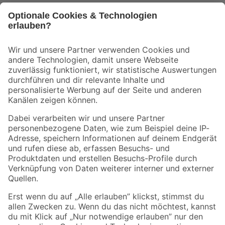
Bleib auf dem Laufenden mit unserem Newsletter
Der toom Newsletter: Keine Angebote und Aktionen mehr verpassen!
Zur Newsletter Anmeldung
Folge uns
Zahlungsarten
Versandarten
Sicher einkaufen
Jetzt die toom-App herunterladen