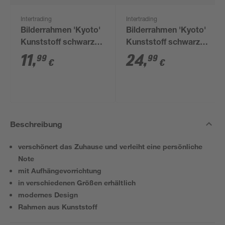
Intertrading
Intertrading
Bilderrahmen 'Kyoto'
Bilderrahmen 'Kyoto'
Kunststoff schwarz
Kunststoff schwarz
30 x 40 cm
50 x 70 cm
11
,
24
,
99
99
€
€
Beschreibung
verschönert das Zuhause und verleiht eine persönliche
Note
mit Aufhängevorrichtung
in verschiedenen Größen erhältlich
modernes Design
Rahmen aus Kunststoff