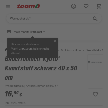
Mein Markt:
Troisdorf
✕
Hier kannst du deinen
, falls er nicht
Markt anpassen
/
Wohnen & Haushalt
/
Dekoration & Heimtextilien
/
Wandbilder & W
stimmt.
Bilderrahmen 'Kyoto'
Kunststoff schwarz 40 x 50
cm
Produktdetails
| Artikelnummer
:
8550757
16
,
99
€
inkl. 19% MwSt.