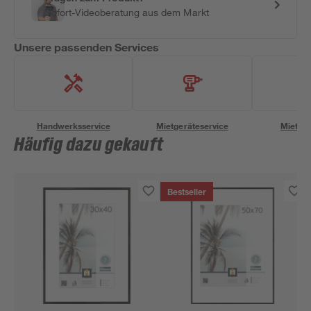
Sofort-Videoberatung aus dem Markt
Unsere passenden Services
Handwerksservice
Mietgeräteservice
Miettra
Häufig dazu gekauft
Bestseller