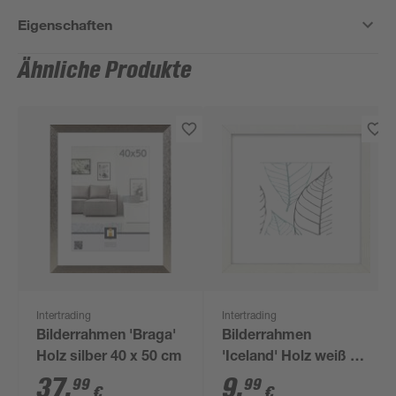
Eigenschaften
Ähnliche Produkte
Intertrading
Intertrading
Bilderrahmen 'Braga'
Bilderrahmen
Holz silber 40 x 50 cm
'Iceland' Holz weiß 23
x 23 cm,
37
,
9
,
99
99
€
€