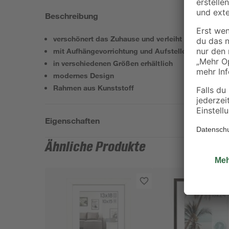
Beschreibung
verschönert das Zuhause und verleiht eine persönl
mit Aufhängevorrichtung und Aufsteller
in verschiedenen Größen erhältlich
modernes Design
Rahmen aus Kunststoff
Eigenschaften
Ähnliche Produkte