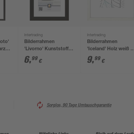
Intertrading
Intertrading
oto'
Bilderrahmen
Bilderrahmen
arz
'Livorno' Kunststoff
'Iceland' Holz weiß 2
schwarz 18 x 24 cm
x 23 cm,
6
,
9
,
99
99
€
€
Passepartout
Sorglos, 90 Tage Umtauschgarantie
hmen
Nützliche Links
Bleib auf dem Lauf