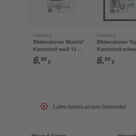
Intertrading
Intertrading
Bilderrahmen 'Madrid'
Bilderrahmen 'Ky
Kunststoff weiß 13 x
Kunststoff schw
18 cm
18 x 24 cm
6
,
6
,
99
99
€
€
5 Jahre Garantie auf toom Eigenmarken
Wissen & Service
Unterne