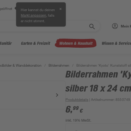
geöffnet
✕
Hier kannst du deinen
, falls
Markt anpassen
er nicht stimmt.
Mein 
Sanitär
Garten & Freizeit
Wohnen & Haushalt
Wissen & Servic
dbilder & Wanddekoration
/
Bilderrahmen
/
Bilderrahmen 'Kyoto' Kunststoff si
Bilderrahmen 'K
silber 18 x 24 c
Produktdetails
| Artikelnummer
:
8550749
6
,
99
€
inkl. 19% MwSt.