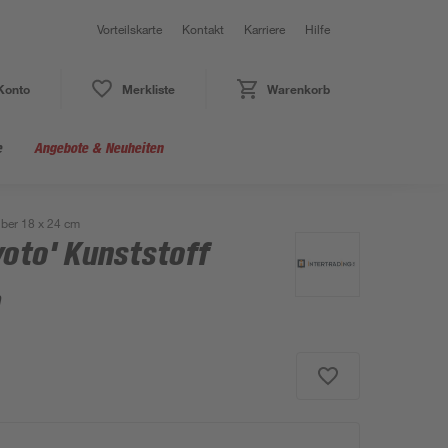
Vorteilskarte
Kontakt
Karriere
Hilfe
Konto
Merkliste
Warenkorb
e
Angebote & Neuheiten
lber 18 x 24 cm
yoto' Kunststoff
m