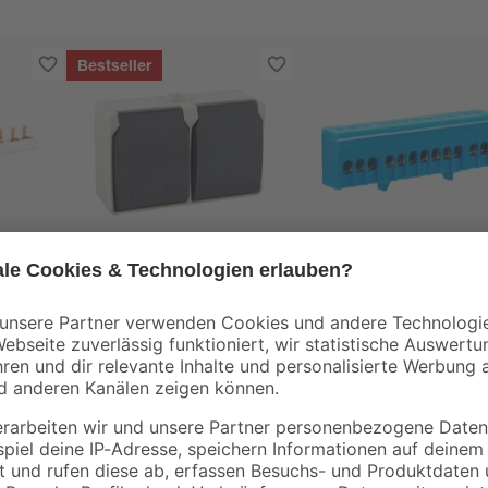
Bestseller
REV Ritter
Aufputz Steckdose 2-
Nullleiterklemme 12
ne
fach Feuchtraum IP44
polig blau
5
,
5
,
99
49
€
€