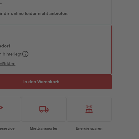
e
 dir online leider nicht anbieten.
sdorf
h hinterlegt
 Märkten
In den Warenkorb
eservice
Miettransporter
Energie sparen