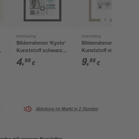
Intertrading
Intertrading
Bilderrahmen 'Kyoto'
Bilderrahmen 'Madrid'
3
Kunststoff schwarz
Kunststoff vintage
13 x 18 cm
eichefarben 21 x 30
4
,
9
,
99
99
€
€
cm
Abholung im Markt in 2 Stunden
enden mit unserem Newsletter