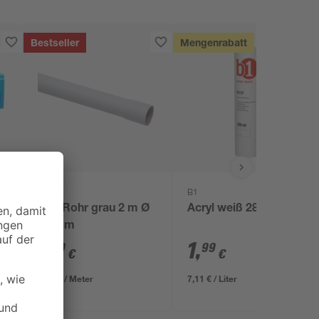
Bestseller
Mengenrabatt
Kopp
B1
-
ISO-Rohr grau 2 m Ø
Acryl weiß 280 ml
20 mm
1
,
1
,
79
99
€
€
0,90 € / Meter
7,11 € / Liter