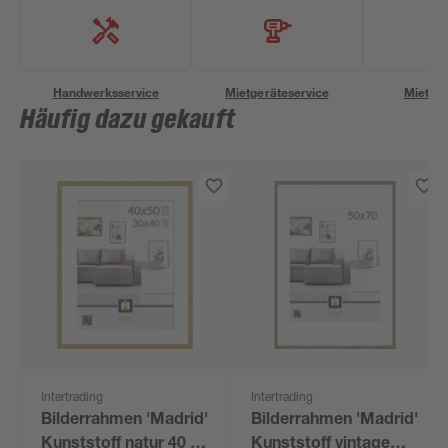
Handwerksservice
Mietgeräteservice
Miettra
Häufig dazu gekauft
Intertrading
Intertrading
Bilderrahmen 'Madrid'
Bilderrahmen 'Madrid'
Kunststoff natur 40 x
Kunststoff vintage