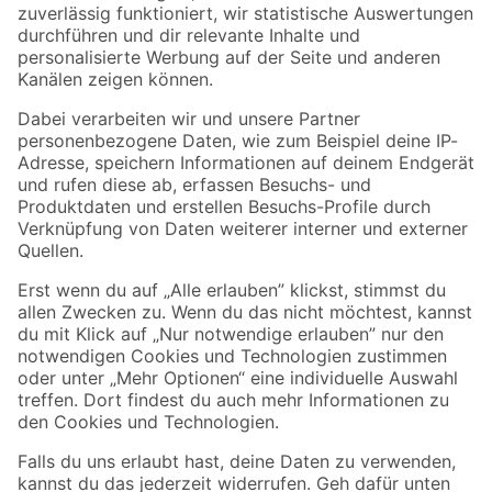
Zur Newsletter Anmeldung
Folge uns
Zahlungsarten
Versandarten
Sicher einkaufen
Jetzt die toom-App herunterladen
Alle Preisangaben in EUR inkl. gesetzl. MwSt.. Die dargestellten Angebote sind unter