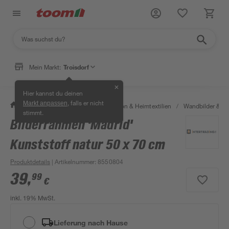
Mein Markt:
Troisdorf
✕
Hier kannst du deinen
, falls er nicht
Markt anpassen
/
Wohnen & Haushalt
/
Dekoration & Heimtextilien
/
Wandbilder & W
stimmt.
Bilderrahmen 'Madrid'
Kunststoff natur 50 x 70 cm
Produktdetails
| Artikelnummer
:
8550804
39
,
99
€
inkl. 19% MwSt.
Lieferung nach Hause