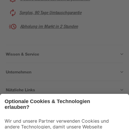
Sorglos, 90 Tage Umtauschgarantie
Abholung im Markt in 2 Stunden
Wissen & Service
Unternehmen
Nützliche Links
Bleib auf dem Laufenden mit unserem Newsletter
Der toom Newsletter: Keine Angebote und Aktionen mehr verpassen!