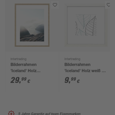
Intertrading
Intertrading
Bilderrahmen
Bilderrahmen
'Iceland' Holz
'Iceland' Holz weiß 23
eichefarben 40 x 50
x 23 cm,
29
,
9
,
99
99
€
€
cm, Passepartout
Passepartout
5 Jahre Garantie auf toom Eigenmarken