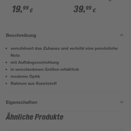
50 cm
eichefarben 50 x 70
19
,
39
,
99
99
€
€
cm
Beschreibung
verschönert das Zuhause und verleiht eine persönliche
Note
mit Aufhängevorrichtung
in verschiedenen Größen erhältlich
moderne Optik
Rahmen aus Kunststoff
Eigenschaften
Ähnliche Produkte