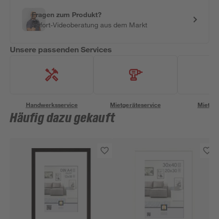
Fragen zum Produkt?
Sofort-Videoberatung aus dem Markt
Unsere passenden Services
Handwerksservice
Mietgeräteservice
Miettra
Häufig dazu gekauft