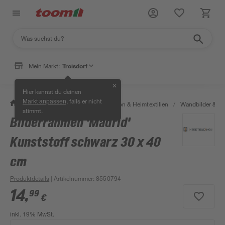
Mein Markt:
Troisdorf
✕
Hier kannst du deinen
, falls er nicht
Markt anpassen
/
Wohnen & Haushalt
/
Dekoration & Heimtextilien
/
Wandbilder & W
stimmt.
Bilderrahmen 'Madrid'
Kunststoff schwarz 30 x 40
cm
Produktdetails
| Artikelnummer
:
8550794
14
,
99
€
inkl. 19% MwSt.