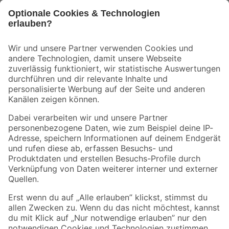
Bleib auf dem Laufenden mit unserem Newsletter
Der toom Newsletter: Keine Angebote und Aktionen mehr verpassen!
Zur Newsletter Anmeldung
Folge uns
Zahlungsarten
Versandarten
Sicher einkaufen
Jetzt die toom-App herunterladen