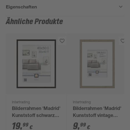
Eigenschaften
Ähnliche Produkte
Intertrading
Intertrading
Bilderrahmen 'Madrid'
Bilderrahmen 'Madrid'
Kunststoff schwarz
Kunststoff vintage
40 x 50 cm
eichefarben 21 x 30
19
,
9
,
99
99
€
€