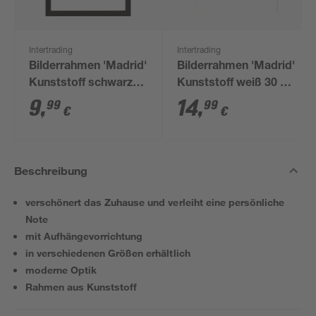
Intertrading
Intertrading
Bilderrahmen 'Madrid'
Bilderrahmen 'Madrid'
Kunststoff schwarz
Kunststoff weiß 30 x
21 x 30 cm
40 cm
9
,
14
,
99
99
€
€
Beschreibung
verschönert das Zuhause und verleiht eine persönliche
Note
mit Aufhängevorrichtung
in verschiedenen Größen erhältlich
moderne Optik
Rahmen aus Kunststoff