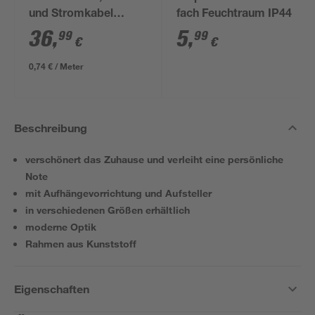
und Stromkabel
fach Feuchtraum IP44
NYM-J 3x1,5mm² 50
36
,
5
,
99
99
€
€
m
0,74 € / Meter
Beschreibung
verschönert das Zuhause und verleiht eine persönliche
Note
mit Aufhängevorrichtung und Aufsteller
in verschiedenen Größen erhältlich
moderne Optik
Rahmen aus Kunststoff
Eigenschaften