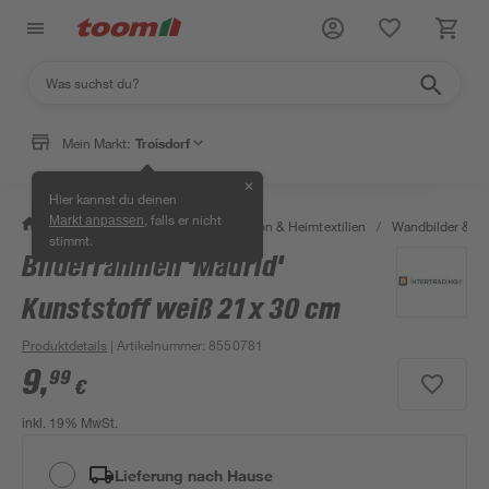
Mein Markt:
Troisdorf
✕
Hier kannst du deinen
, falls er nicht
Markt anpassen
/
Wohnen & Haushalt
/
Dekoration & Heimtextilien
/
Wandbilder & W
stimmt.
Bilderrahmen 'Madrid'
Kunststoff weiß 21 x 30 cm
Produktdetails
| Artikelnummer
:
8550781
9
,
99
€
inkl. 19% MwSt.
Lieferung nach Hause