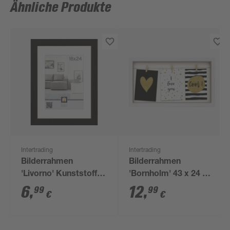
Ähnliche Produkte
Intertrading
Intertrading
Bilderrahmen
Bilderrahmen
'Livorno' Kunststoff
'Bornholm' 43 x 24 cm
schwarz 18 x 24 cm
weiß
6
,
12
,
99
99
€
€