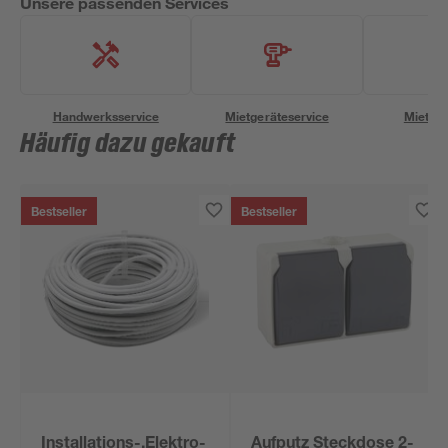
Unsere passenden Services
Handwerksservice
Mietgeräteservice
Miettra
Häufig dazu gekauft
Bestseller
Bestseller
Installations-,Elektro-
Aufputz Steckdose 2-