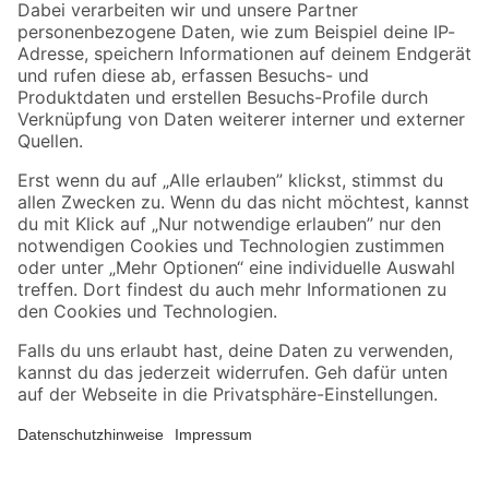
Zahlungsarten
Versandarten
Sicher einkaufen
Jetzt die toom-App herunterladen
Alle Preisangaben in EUR inkl. gesetzl. MwSt.. Die dargestellten Angebote sind unter
Umständen nicht in allen Märkten verfügbar. Die angegebenen Verfügbarkeiten beziehen
sich auf den unter "Mein Markt" ausgewählten toom Baumarkt. Alle Angebote und
Produkte nur solange der Vorrat reicht.
*Paketversand ab 59 € versandkostenfrei, gilt nicht für Artikel mit Speditionsversand, hier
fallen zusätzliche Versandkosten an.