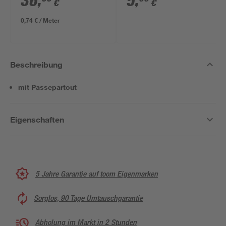
36
,
5
,
€
€
m
0,74 € / Meter
Beschreibung
mit Passepartout
Eigenschaften
5 Jahre Garantie auf toom Eigenmarken
Sorglos, 90 Tage Umtauschgarantie
Abholung im Markt in 2 Stunden