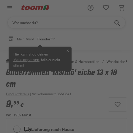
Mein Markt:
Troisdorf
✕
Hier kannst du deinen
, falls er nicht
Markt anpassen
/
Wohnen & Haushalt
/
Dekoration & Heimtextilien
/
Wandbilder & W
stimmt.
Bilderrahmen 'Malmö' eiche 13 x 18
cm
Produktdetails
| Artikelnummer
:
8550541
9
,
99
€
inkl. 19% MwSt.
Lieferung nach Hause