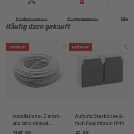
Handwerksservice
Mietgeräteservice
Miettra
Häufig dazu gekauft
Bestseller
Bestseller
Installations-,Elektro-
Aufputz Steckdose 2-
und Stromkabel
fach Feuchtraum IP44
NYM-J 3x1,5mm² 50
99
99