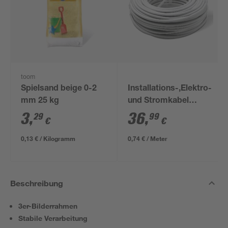
toom
Spielsand beige 0-2
Installations-,Elektro-
mm 25 kg
und Stromkabel
NYM-J 3x1,5mm² 50
3
,
36
,
29
99
€
€
m
0,13 € / Kilogramm
0,74 € / Meter
Beschreibung
3er-Bilderrahmen
Stabile Verarbeitung