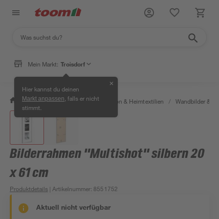
Mein Markt:
Troisdorf
✕
Hier kannst du deinen
, falls er nicht
Markt anpassen
/
Wohnen & Haushalt
/
Dekoration & Heimtextilien
/
Wandbilder & W
stimmt.
Bilderrahmen "Multishot" silbern 20
x 61 cm
Produktdetails
| Artikelnummer
:
8551752
Aktuell nicht verfügbar