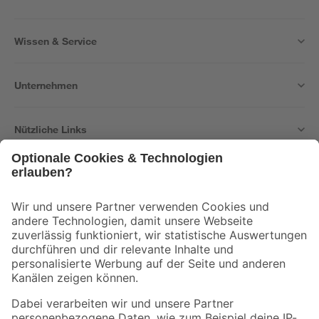
Wissen & Service
Unternehmen
Nützliche Links
Bleib auf dem Laufenden mit unserem Newsletter
Der toom Newsletter: Keine Angebote und Aktionen mehr verpassen!
Zur Newsletter Anmeldung
Folge uns