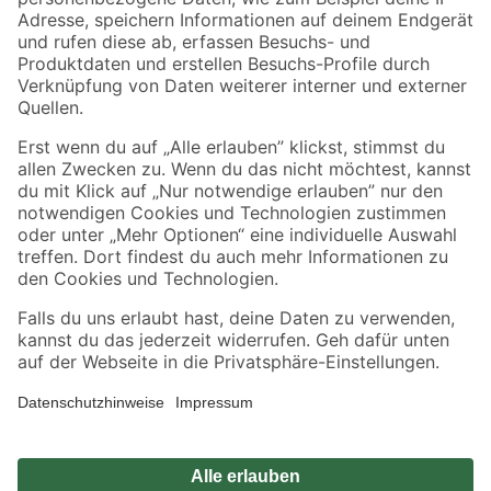
Zahlungsarten
Versandarten
Sicher einkaufen
Jetzt die toom-App herunterladen
Alle Preisangaben in EUR inkl. gesetzl. MwSt.. Die dargestellten Angebote sind unter
Umständen nicht in allen Märkten verfügbar. Die angegebenen Verfügbarkeiten beziehen
sich auf den unter "Mein Markt" ausgewählten toom Baumarkt. Alle Angebote und
Produkte nur solange der Vorrat reicht.
*Paketversand ab 59 € versandkostenfrei, gilt nicht für Artikel mit Speditionsversand, hier
fallen zusätzliche Versandkosten an.
Datenschutz
Privatsphäre
Impressum
AGB