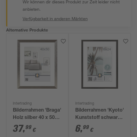
Wir können dir dieses Produkt zur Zeit leider nicht
anbieten.
Verfügbarkeit in anderen Märkten
Alternative Produkte
Intertrading
Intertrading
Bilderrahmen 'Braga'
Bilderrahmen 'Kyoto'
Holz silber 40 x 50
Kunststoff schwarz
cm
18 x 24 cm
37
,
6
,
99
99
€
€