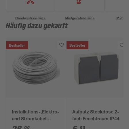
Handwerksservice
Mietgeräteservice
Miettra
Häufig dazu gekauft
Bestseller
Bestseller
Installations-,Elektro-
Aufputz Steckdose 2-
und Stromkabel
fach Feuchtraum IP44
NYM-J 3x1,5mm² 50
99
99