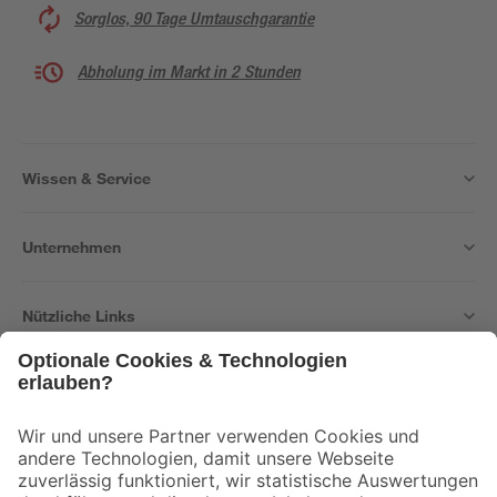
Sorglos, 90 Tage Umtauschgarantie
Abholung im Markt in 2 Stunden
Wissen & Service
Unternehmen
Nützliche Links
Bleib auf dem Laufenden mit unserem Newsletter
Der toom Newsletter: Keine Angebote und Aktionen mehr verpassen!
Zur Newsletter Anmeldung