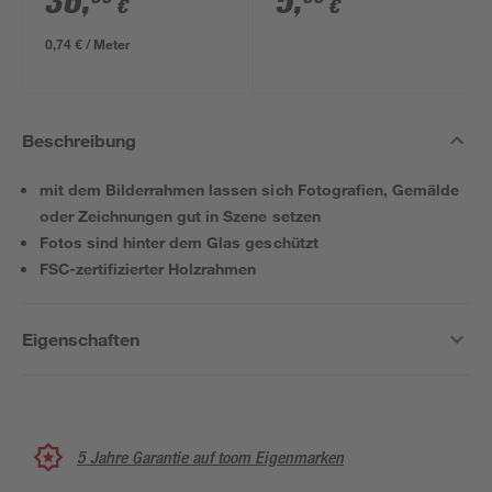
36
,
5
,
€
€
m
0,74 € / Meter
Beschreibung
mit dem Bilderrahmen lassen sich Fotografien, Gemälde
oder Zeichnungen gut in Szene setzen
Fotos sind hinter dem Glas geschützt
FSC-zertifizierter Holzrahmen
Eigenschaften
5 Jahre Garantie auf toom Eigenmarken