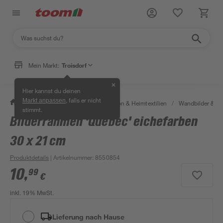
Mein Markt:
Troisdorf
✕
Hier kannst du deinen
, falls er nicht
Markt anpassen
/
Wohnen & Haushalt
/
Dekoration & Heimtextilien
/
Wandbilder & W
stimmt.
Bilderrahmen 'Quebec' eichefarben
30 x 21 cm
Produktdetails
| Artikelnummer
:
8550854
10
,
99
€
inkl. 19% MwSt.
Lieferung nach Hause