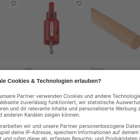
kwb
Kosche
ge Ø
Bimetall-Lochsäge Ø
Holzrundstab Buche
29 mm
glatt Ø 22 x 1000 m
15
,
5
,
99
99
€
€
5,99 € / Meter