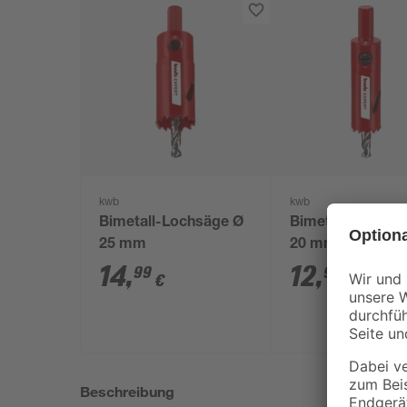
kwb
kwb
Bimetall-Lochsäge Ø
Bimetall-Lochsä
25 mm
20 mm
14
,
12
,
99
99
€
€
Beschreibung