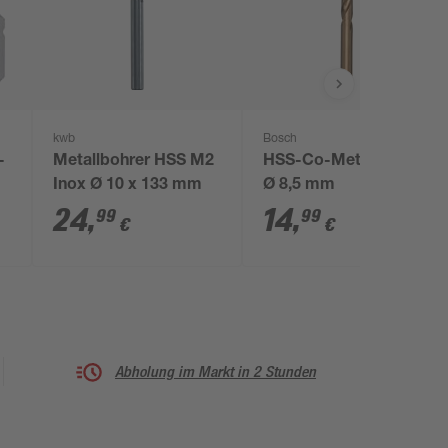
kwb
Bosch
-
Metallbohrer HSS M2
HSS-Co-Metallbohrer
Inox Ø 10 x 133 mm
Ø 8,5 mm
24
,
14
,
99
99
€
€
Abholung im Markt in 2 Stunden