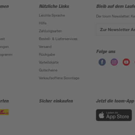
hmen
Nützliche Links
Bleib auf dem Lauf
Leichte Sprache
Der toom Newsletter: K
Hilfe
Zur Newsletter 
Zahlungsarten
eit
Bestell- & Lieferservices
ungen
Versand
Folge uns
Programm
Rückgabe
Vorteilskarte
Gutscheine
Verkaufsoffene Sonntage
rten
Sicher einkaufen
Jetzt die toom-App