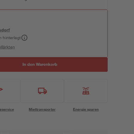
sdorf
h hinterlegt
 Märkten
In den Warenkorb
eservice
Miettransporter
Energie sparen