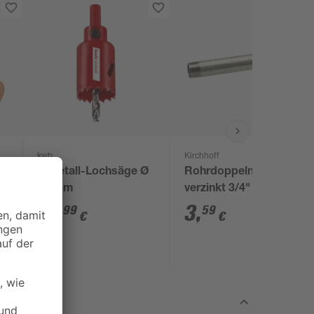
kwb
Kirchhoff
Bimetall-Lochsäge Ø
Rohrdoppelnippel
m
32 mm
verzinkt 3/4" x 18 cm
16
,
3
,
99
59
€
€