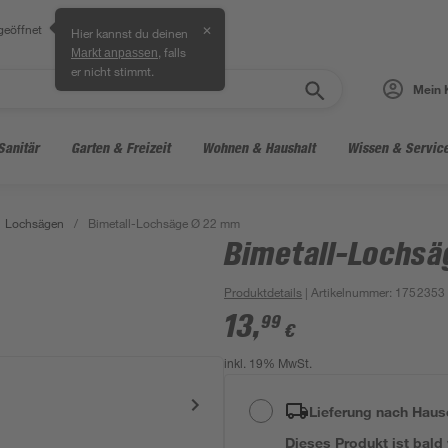
geöffnet
✕
Hier kannst du deinen
, falls
Markt anpassen
er nicht stimmt.
Mein 
Sanitär
Garten & Freizeit
Wohnen & Haushalt
Wissen & Servic
Lochsägen
/
Bimetall-Lochsäge Ø 22 mm
Bimetall-Lochsä
Produktdetails
| Artikelnummer
:
1752353
13
,
99
€
inkl. 19% MwSt.
Lieferung nach Haus
Dieses Produkt ist bald