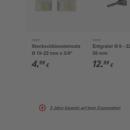
toom
toom
Steckschlüsseleinsatz
Entgrater Ø 8 - 2
Ø 19-22 mm x 3/8"
58 mm
4
,
12
,
99
99
€
€
5 Jahre Garantie auf toom Eigenmarken