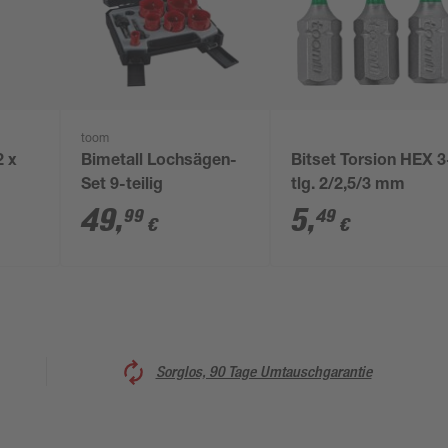
toom
2 x
Bimetall Lochsägen-
Bitset Torsion HEX 3
Set 9-teilig
tlg. 2/2,5/3 mm
49
,
5
,
99
49
€
€
Sorglos, 90 Tage Umtauschgarantie