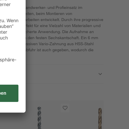
rde für den Handwerker- und Profieinsatz im
nstallationsarbeiten, beim Montieren von
mtlichen Holzarbeiten entwickelt. Durch ihre progressive
 sie sich perfekt für eine Vielzahl von Materialien und
r eine breitgefächerte Anwendung. Die Aufnahme an
erfolgt durch den festen Sechskantschaft. Ein 6 mm
fgrund der progressiven Vario-Zahnung aus HSS-Stahl
schnelle Spanabfuhr ist auch gegeben, wodurch die
fe schneidet.