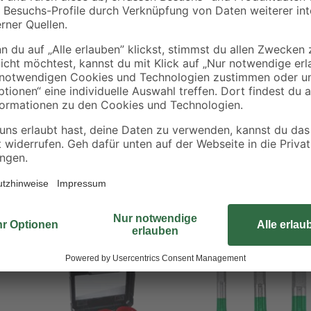
Die Bimetall-Lochsäge von kwb wu
Innenausbau, bei Elektriker- und I
Küchenarbeitsplatten sowie bei sä
Vario-Zahnung aus HSS-Stahl eignet
die 38 mm Schnitttiefe reichen fü
Bohrmaschine oder Akkuschrauber 
Zentrierbrohrer ist inklusive. Au
verhakt die Lochsäge nicht. Eine 
Lochsäge präzise in viele Werkstof
Bestseller