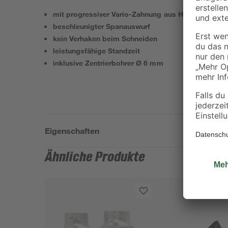
mit progressiver Vario-Zahnung aus HSS-Stahl
beschleunigter Spanauswurf
kein Verhaken beim Schneiden
leistungsfähige Standzeit
inklusive Zentrierbohrer Ø 6 mm
Eigenschaften
Ähnliche Produkte