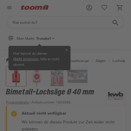
Mein Markt:
Troisdorf
✕
Hier kannst du deinen
, falls er nicht
Markt anpassen
/
Werkstatt & Maschinen
/
Elektrowerkzeuge
/
Sägen
/
Lochsägen
stimmt.
Bimetall-Lochsäge Ø 40 mm
Produktdetails
| Artikelnummer
:
1800268
Aktuell nicht verfügbar
Wir können dir dieses Produkt zur Zeit leider nicht
anbieten.