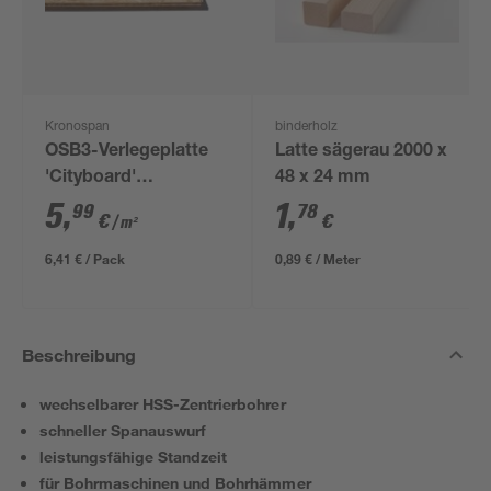
Kronospan
binderholz
OSB3-Verlegeplatte
Latte sägerau 2000 x
'Cityboard'
48 x 24 mm
ungeschliffen 1690 x
5
,
1
,
99
78
€
€
/ m²
634 x 12 mm
6,41 € / Pack
0,89 € / Meter
Beschreibung
wechselbarer HSS-Zentrierbohrer
schneller Spanauswurf
leistungsfähige Standzeit
für Bohrmaschinen und Bohrhämmer