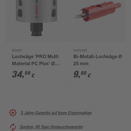
Bosch
wolfcraft
Lochsäge 'PRO Multi
Bi-Metall-Lochsäge Ø
Material PC Plus' Ø
25 mm
65 mm
34
,
9
,
99
90
€
€
5 Jahre Garantie auf toom Eigenmarken
Sorglos, 90 Tage Umtauschgarantie