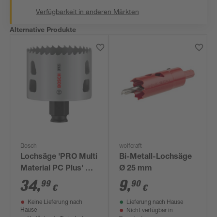
Verfügbarkeit in anderen Märkten
Alternative Produkte
Bosch
wolfcraft
Lochsäge 'PRO Multi
Bi-Metall-Lochsäge
Material PC Plus' Ø
Ø 25 mm
65 mm
34
,
9
,
99
90
€
€
Keine Lieferung nach
Lieferung nach Hause
Hause
Nicht verfügbar in