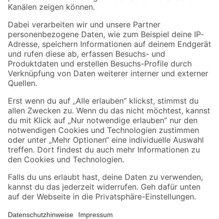
Folge uns
Zahlungsarten
Versandarten
Sicher einkaufen
Jetzt die toom-App herunterladen
Alle Preisangaben in EUR inkl. gesetzl. MwSt.. Die dargestellten Angebote sind unter
Umständen nicht in allen Märkten verfügbar. Die angegebenen Verfügbarkeiten beziehen
sich auf den unter "Mein Markt" ausgewählten toom Baumarkt. Alle Angebote und
Produkte nur solange der Vorrat reicht.