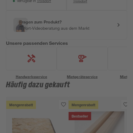
Troisdorf
Troisdorf
Verfügbar in
Fragen zum Produkt?
Sofort-Videoberatung aus dem Markt
Unsere passenden Services
Handwerksservice
Mietgeräteservice
Miettra
Häufig dazu gekauft
Mengenrabatt
Mengenrabatt
Bestseller