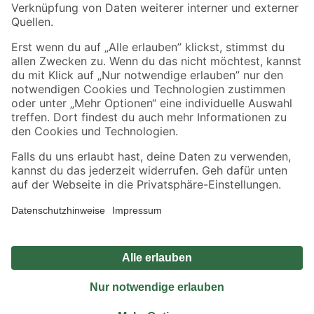
Sicher einkaufen
Jetzt die toom-App herunterladen
Alle Preisangaben in EUR inkl. gesetzl. MwSt.. Die dargestellten Angebote sind unter
Umständen nicht in allen Märkten verfügbar. Die angegebenen Verfügbarkeiten beziehen
sich auf den unter "Mein Markt" ausgewählten toom Baumarkt. Alle Angebote und
Produkte nur solange der Vorrat reicht.
*Paketversand ab 59 € versandkostenfrei, gilt nicht für Artikel mit Speditionsversand, hier
fallen zusätzliche Versandkosten an.
Datenschutz
Privatsphäre
Impressum
AGB
Nutzungsbedingungen
Widerrufsrecht
Vertrag widerrufen
Barrierefreiheit