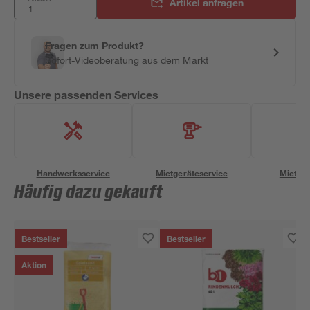
Artikel anfragen
Fragen zum Produkt?
Sofort-Videoberatung aus dem Markt
Unsere passenden Services
Handwerksservice
Mietgeräteservice
Miettra
Häufig dazu gekauft
Bestseller
Bestseller
Aktion