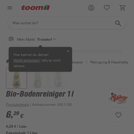
Mein Markt:
Troisdorf
✕
Hier kannst du deinen
, falls er nicht
Markt anpassen
/
Wohnen & Haushalt
/
Haushaltswaren
/
Reinigung & Haushaltspro
stimmt.
Bio-Bodenreiniger 1 l
Produktdetails
| Artikelnummer
:
4951185
6
,
29
€
6,29 € / Liter
Paketinhalt:
1 Liter