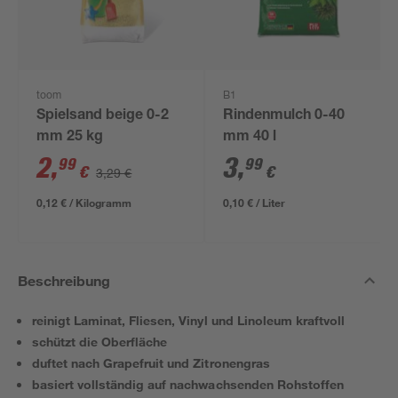
toom
B1
Spielsand beige 0-2
Rindenmulch 0-40
mm 25 kg
mm 40 l
2
,
3
,
99
99
€
€
3,29 €
0,12 € / Kilogramm
0,10 € / Liter
Beschreibung
reinigt Laminat, Fliesen, Vinyl und Linoleum kraftvoll
schützt die Oberfläche
duftet nach Grapefruit und Zitronengras
basiert vollständig auf nachwachsenden Rohstoffen