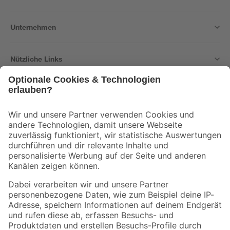
Unternehmen
Nützliche Links
Bleib auf dem Laufenden mit unserem Newsletter
Der toom Newsletter: Keine Angebote und Aktionen mehr verpassen!
Zur Newsletter Anmeldung
Folge uns
Zahlungsarten
Versandarten