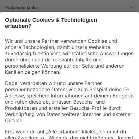
Nützliche Links
Bleib auf dem Laufenden mit unserem Newsletter
Der toom Newsletter: Keine Angebote und Aktionen mehr verpassen!
Zur Newsletter Anmeldung
Folge uns
Zahlungsarten
Versandarten
Sicher einkaufen