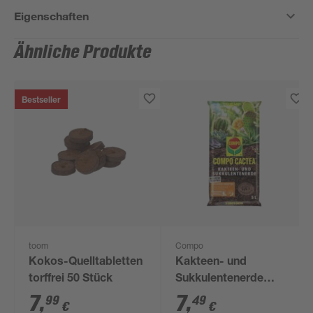
Eigenschaften
Ähnliche Produkte
Bestseller
toom
Compo
Kokos-Quelltabletten
Kakteen- und
torffrei 50 Stück
Sukkulentenerde
'Compo Cactea'
7
,
7
,
99
49
€
€