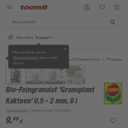
Mein Markt:
Troisdorf
✕
Hier kannst du deinen
, falls er nicht
Markt anpassen
/
Garten & Freizeit
/
Erden, Dünger & Pflanzenschutz
/
Pflanzgranula
stimmt.
Bio-Feingranulat 'Granuplant
Kakteen' 0,5 - 2 mm, 6 l
Produktdetails
| Artikelnummer
:
10469662
9
,
99
€