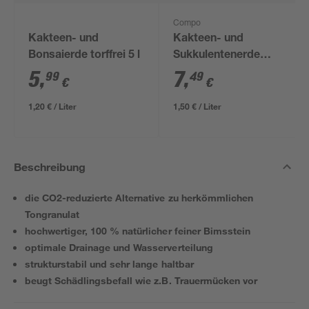
Compo
Kakteen- und
Kakteen- und
Bonsaierde torffrei 5 l
Sukkulentenerde
'Compo Cactea'
5
,
7
,
99
49
€
€
torffrei 5 l
1,20 € / Liter
1,50 € / Liter
Beschreibung
die CO2-reduzierte Alternative zu herkömmlichen
Tongranulat
hochwertiger, 100 % natürlicher feiner Bimsstein
optimale Drainage und Wasserverteilung
strukturstabil und sehr lange haltbar
beugt Schädlingsbefall wie z.B. Trauermücken vor