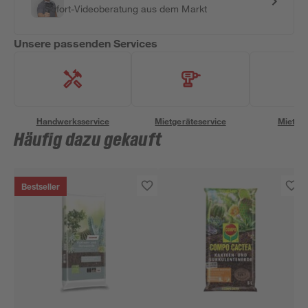
Sofort-Videoberatung aus dem Markt
Unsere passenden Services
Handwerksservice
Mietgeräteservice
Miettra
Häufig dazu gekauft
Bestseller