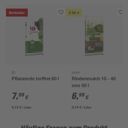
Bestseller
5 für 4
B1
toom
Pflanzerde torffrei 60 l
Rindenmulch 10 - 40
mm 50 l
7
,
6
,
99
99
€
€
0,13 € / Liter
0,14 € / Liter