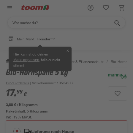
Mein Markt:
Troisdorf
✕
Hier kannst du deinen
, falls er nicht
Markt anpassen
/
Garten & Freizeit
/
Erden, Dünger & Pflanzenschutz
/
Bio-Hornspän
stimmt.
Bio-Hornspäne 5 kg
Produktdetails
| Artikelnummer
:
10524277
17
,
99
€
3,60 € / Kilogramm
Paketinhalt:
5 Kilogramm
inkl. 19% MwSt.
Lieferung nach Hause