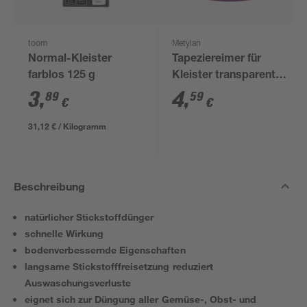
toom
Metylan
Normal-Kleister
Tapeziereimer für
farblos 125 g
Kleister transparent
10 l
3
,
4
,
89
59
€
€
31,12 € / Kilogramm
Beschreibung
natürlicher Stickstoffdünger
schnelle Wirkung
bodenverbessernde Eigenschaften
langsame Stickstofffreisetzung reduziert
Auswaschungsverluste
eignet sich zur Düngung aller Gemüse-, Obst- und