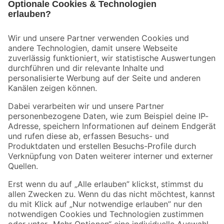
Bleib auf dem Laufenden mit unserem Newsletter
Der toom Newsletter: Keine Angebote und Aktionen mehr verpassen!
Zur Newsletter Anmeldung
Folge uns
Zahlungsarten
Versandarten
Sicher einkaufen
Jetzt die toom-App herunterladen