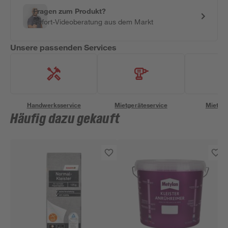
Fragen zum Produkt?
Sofort-Videoberatung aus dem Markt
Unsere passenden Services
Handwerksservice
Mietgeräteservice
Miettra
Häufig dazu gekauft