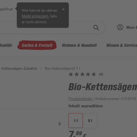
geöffnet
✕
Hier kannst du deinen
, falls
Markt anpassen
er nicht stimmt.
Mein 
Sanitär
Garten & Freizeit
Wohnen & Haushalt
Wissen & Servic
Kettensägen-Zubehör
/
Bio-Kettensägenöl 1 l
(4)
Bio-Kettensägenö
Produktdetails
| Artikelnummer
:
4102516
Inhalt auswählen
1 l
5 l
7
,
99
€