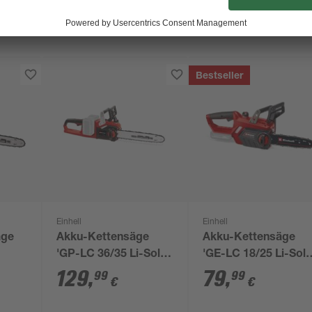
Bestseller
Einhell
Einhell
äge
Akku-Kettensäge
Akku-Kettensäge
'GP-LC 36/35 Li-Solo'
'GE-LC 18/25 Li-Solo
 cm,
ohne Akku 36 V 35 cm
ohne Akku 18 V 25 
129
,
79
,
99
99
€
€