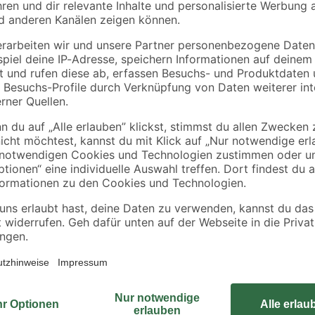
spen
Zwei-Takt-Motorenöl,
Akku-Kettensäge
toren
100 ml
'GE-LC 18/25 Li-Solo
ohne Akku 18 V 25 
4
,
79
,
99
99
€
€
49,90 € / Liter
Mit diesem ergiebigen Kettenöl si
verfügt über hervorragende Schmi
Bio-Standards. Erhältlich in der 1-