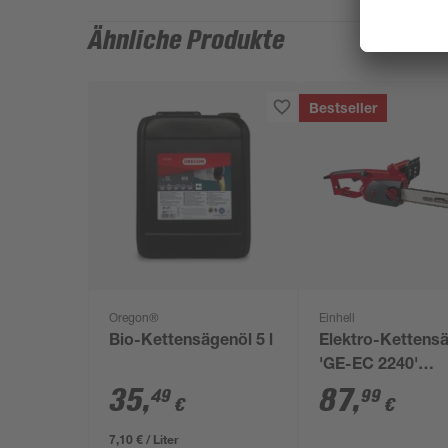
Ähnliche Produkte
Bestseller
Oregon®
Einhell
Bio-Kettensägenöl 5 l
Elektro-Kettens
'GE-EC 2240'
rot/schwarz 40,6
35
,
87
,
49
99
€
€
2200 W
7,10 € / Liter