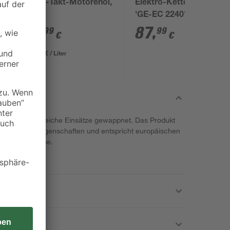
Zwei-Takt-Motorenöl,
Elektro-Kettensäge
'
1 l
'GE-EC 2240'
cm
rot/schwarz 40,6 cm,
11
,
87
,
99
99
€
€
2200 W
11,99 € / Liter
nd Sie für zahlreiche Einsätze gewappnet. Das Produkt
er- und Hafteigenschaften und entspricht europäischen
 und 5-l-Flasche.