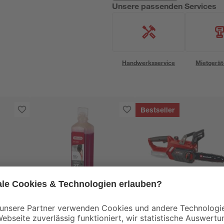
Unsere passenden Services
Handwerksservice
Mietgerät
Bestseller
Oregon®
Einhell