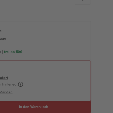
e
tage
 |
frei ab 59€
sdorf
h hinterlegt
 Märkten
In den Warenkorb