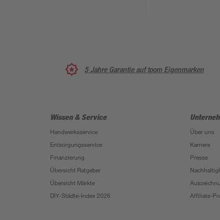
5 Jahre Garantie auf toom Eigenmarken
Wissen & Service
Unterne
Handwerksservice
Über uns
Entsorgungsservice
Karriere
Finanzierung
Presse
Übersicht Ratgeber
Nachhaltigk
Übersicht Märkte
Auszeichn
DIY-Städte-Index 2026
Affiliate-