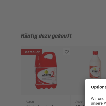
Häufig dazu gekauft
Bestseller
Aspen
Aspen