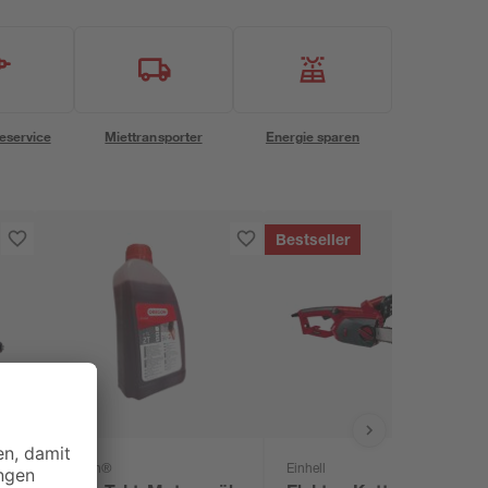
eservice
Miettransporter
Energie sparen
Bestseller
Oregon®
Einhell