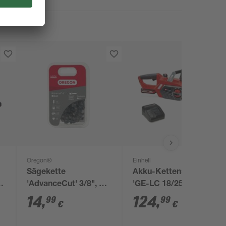
Oregon®
Einhell
Sägekette
Akku-Kettensäge
'
'AdvanceCut' 3/8", 1,1
'GE-LC 18/25 Li Kit'
cm
mm, 40 Glieder
mit Akku und
14
,
124
,
99
99
€
€
Ladegerät 18 V 25 cm