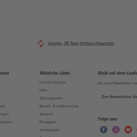
Sorglos, 90 Tage Umtauschgarantie
hmen
Nützliche Links
Bleib auf dem Lauf
Leichte Sprache
Der toom Newsletter: K
Hilfe
Zur Newsletter 
Zahlungsarten
eit
Bestell- & Lieferservices
ungen
Versand
Folge uns
Programm
Rückgabe
Vorteilskarte